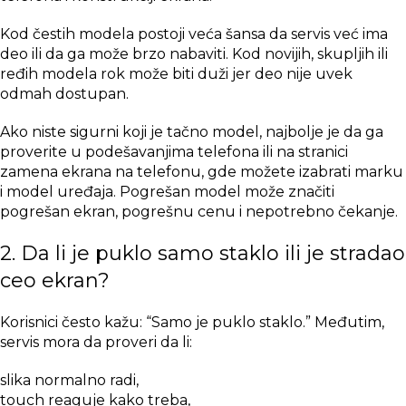
Kod čestih modela postoji veća šansa da servis već ima
deo ili da ga može brzo nabaviti. Kod novijih, skupljih ili
ređih modela rok može biti duži jer deo nije uvek
odmah dostupan.
Ako niste sigurni koji je tačno model, najbolje je da ga
proverite u podešavanjima telefona ili na stranici
zamena ekrana na telefonu
, gde možete izabrati marku
i model uređaja. Pogrešan model može značiti
pogrešan ekran, pogrešnu cenu i nepotrebno čekanje.
2. Da li je puklo samo staklo ili je stradao
ceo ekran?
Korisnici često kažu: “Samo je puklo staklo.” Međutim,
servis mora da proveri da li:
slika normalno radi,
touch reaguje kako treba,