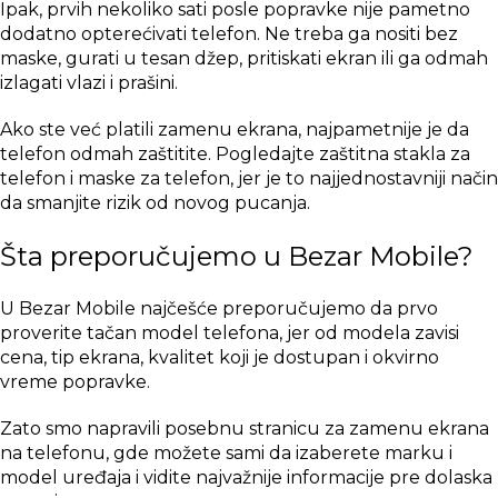
Ipak, prvih nekoliko sati posle popravke nije pametno
dodatno opterećivati telefon. Ne treba ga nositi bez
maske, gurati u tesan džep, pritiskati ekran ili ga odmah
izlagati vlazi i prašini.
Ako ste već platili zamenu ekrana, najpametnije je da
telefon odmah zaštitite. Pogledajte
zaštitna stakla za
telefon
i
maske za telefon
, jer je to najjednostavniji način
da smanjite rizik od novog pucanja.
Šta preporučujemo u Bezar Mobile?
U Bezar Mobile najčešće preporučujemo da prvo
proverite tačan model telefona, jer od modela zavisi
cena, tip ekrana, kvalitet koji je dostupan i okvirno
vreme popravke.
Zato smo napravili posebnu stranicu za
zamenu ekrana
na telefonu
, gde možete sami da izaberete marku i
model uređaja i vidite najvažnije informacije pre dolaska