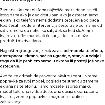
Zamena ekrana telefona najčešće može da se završi
istog dana ako je deo dostupan, ako je oštećen samo
ekran i ako telefon nema dodatna oštećenja od pada.
Kod čestih modela intervencija često traje od manje od
sat vremena do nekoliko sati, dok se kod složenijih
kvarova, ređih modela ili čekanja dela rok može
produžiti do dva dana.
Najpošteniji odgovor je:
rok zavisi od modela telefona,
dostupnosti ekrana, načina ugradnje, stanja uređaja i
toga da li je problem samo u ekranu ili postoji još neko
oštećenje.
Ako želite odmah da proverite okvirnu cenu i vreme
popravke za svoj model, pogledajte stranicu
zamena
ekrana na telefonu
. Tamo možete izabrati marku i
model telefona i videti dostupne opcije ekrana, cenu,
kvalitet, vreme popravke i mogućnost online
zakazivanja.