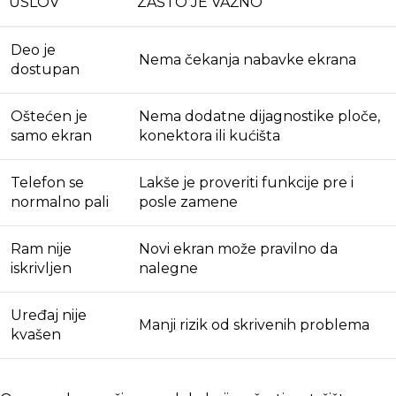
USLOV
ZAŠTO JE VAŽNO
Deo je
Nema čekanja nabavke ekrana
dostupan
Oštećen je
Nema dodatne dijagnostike ploče,
samo ekran
konektora ili kućišta
Telefon se
Lakše je proveriti funkcije pre i
normalno pali
posle zamene
Ram nije
Novi ekran može pravilno da
iskrivljen
nalegne
Uređaj nije
Manji rizik od skrivenih problema
kvašen