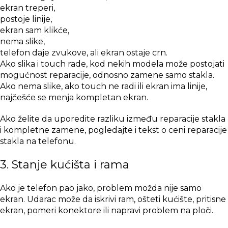
ekran treperi,
postoje linije,
ekran sam klikće,
nema slike,
telefon daje zvukove, ali ekran ostaje crn.
Ako slika i touch rade, kod nekih modela može postojati
mogućnost reparacije, odnosno zamene samo stakla.
Ako nema slike, ako touch ne radi ili ekran ima linije,
najčešće se menja kompletan ekran.
Ako želite da uporedite razliku između reparacije stakla
i kompletne zamene, pogledajte i tekst o
ceni reparacije
stakla na telefonu
.
3. Stanje kućišta i rama
Ako je telefon pao jako, problem možda nije samo
ekran. Udarac može da iskrivi ram, ošteti kućište, pritisne
ekran, pomeri konektore ili napravi problem na ploči.