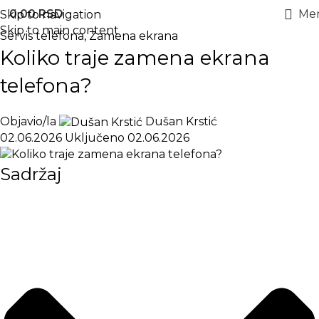
0,00
RSD
Me
Skip to navigation
Skip to main content
Servis telefona
,
Zamena ekrana
Koliko traje zamena ekrana
telefona?
Objavio/la
Dušan Krstić
02.06.2026
Uključeno 02.06.2026
Sadržaj