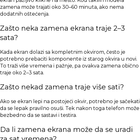
ekran pažljivo klikne na mesto. Kod takvih modela
zamena može trajati oko 30–60 minuta, ako nema
dodatnih oštećenja.
Zašto neka zamena ekrana traje 2–3
sata?
Kada ekran dolazi sa kompletnim okvirom, često je
potrebno prebaciti komponente iz starog okvira u novi.
To traži više vremena i pažnje, pa ovakva zamena obično
traje oko 2–3 sata.
Zašto nekad zamena traje više sati?
Ako se ekran lepi na postojeći okvir, potrebno je sačekati
da se lepak pravilno osuši. Tek nakon toga telefon može
bezbedno da se sastavi i testira.
Da li zamena ekrana može da se uradi
za sat vremena?