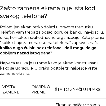
Zašto zamena ekrana nije ista kod
svakog telefona?
Polomljen ekran retko dolazi u pravom trenutku.
Telefon Vam treba za posao, poruke, banku, navigaciju,
slike, kontakte i svakodnevnu organizaciju. Zato pitanje
“koliko traje zamena ekrana telefona” zapravo znači:
koliko dugo ću biti bez telefona i da li mogu da ga
dobijem nazad istog dana?
Najveća razlika je u tome kako je ekran konstruisan i
kako se ugrađuje. U praksi postoje tri najčešće vrste
zamene ekrana:
VRSTA
OKVIRNO
ŠTA TO ZNAČI U PRAKSI
ZAMENE
VREME
Ekran se najčešće samo