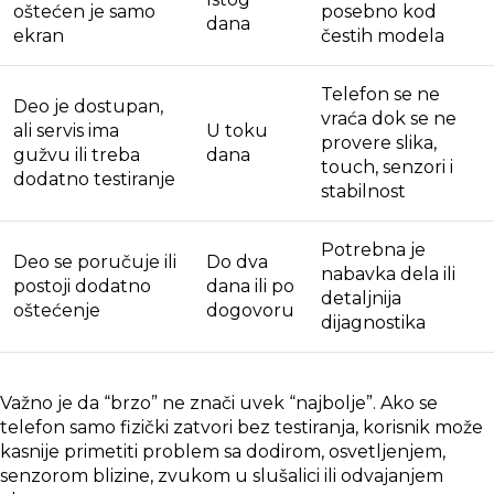
oštećen je samo
posebno kod
dana
ekran
čestih modela
Telefon se ne
Deo je dostupan,
vraća dok se ne
ali servis ima
U toku
provere slika,
gužvu ili treba
dana
touch, senzori i
dodatno testiranje
stabilnost
Potrebna je
Deo se poručuje ili
Do dva
nabavka dela ili
postoji dodatno
dana ili po
detaljnija
oštećenje
dogovoru
dijagnostika
Važno je da “brzo” ne znači uvek “najbolje”. Ako se
telefon samo fizički zatvori bez testiranja, korisnik može
kasnije primetiti problem sa dodirom, osvetljenjem,
senzorom blizine, zvukom u slušalici ili odvajanjem