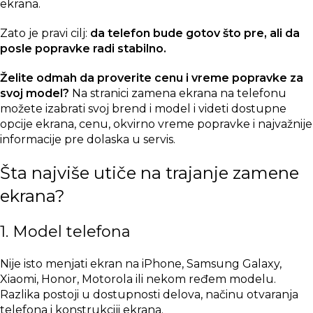
ekrana.
Zato je pravi cilj:
da telefon bude gotov što pre, ali da
posle popravke radi stabilno.
Želite odmah da proverite cenu i vreme popravke za
svoj model?
Na stranici
zamena ekrana na telefonu
možete izabrati svoj brend i model i videti dostupne
opcije ekrana, cenu, okvirno vreme popravke i najvažnije
informacije pre dolaska u servis.
Šta najviše utiče na trajanje zamene
ekrana?
1. Model telefona
Nije isto menjati ekran na iPhone, Samsung Galaxy,
Xiaomi, Honor, Motorola ili nekom ređem modelu.
Razlika postoji u dostupnosti delova, načinu otvaranja
telefona i konstrukciji ekrana.