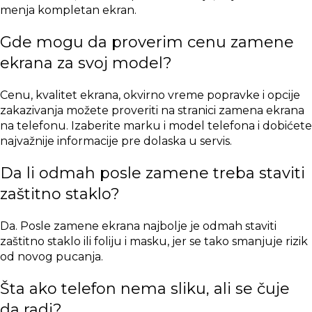
menja kompletan ekran.
Gde mogu da proverim cenu zamene
ekrana za svoj model?
Cenu, kvalitet ekrana, okvirno vreme popravke i opcije
zakazivanja možete proveriti na stranici
zamena ekrana
na telefonu
. Izaberite marku i model telefona i dobićete
najvažnije informacije pre dolaska u servis.
Da li odmah posle zamene treba staviti
zaštitno staklo?
Da. Posle zamene ekrana najbolje je odmah staviti
zaštitno staklo ili foliju i masku, jer se tako smanjuje rizik
od novog pucanja.
Šta ako telefon nema sliku, ali se čuje
da radi?