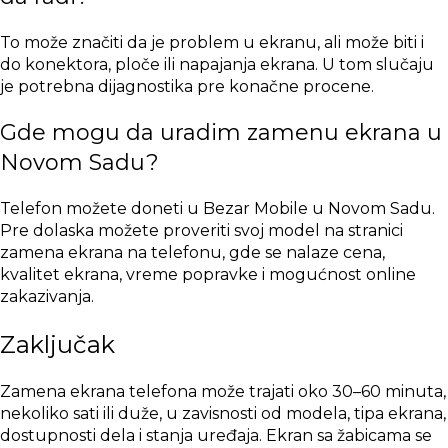
To može značiti da je problem u ekranu, ali može biti i
do konektora, ploče ili napajanja ekrana. U tom slučaju
je potrebna dijagnostika pre konačne procene.
Gde mogu da uradim zamenu ekrana u
Novom Sadu?
Telefon možete doneti u Bezar Mobile u Novom Sadu.
Pre dolaska možete proveriti svoj model na stranici
zamena ekrana na telefonu
, gde se nalaze cena,
kvalitet ekrana, vreme popravke i mogućnost online
zakazivanja.
Zaključak
Zamena ekrana telefona može trajati oko 30–60 minuta,
nekoliko sati ili duže, u zavisnosti od modela, tipa ekrana,
dostupnosti dela i stanja uređaja. Ekran sa žabicama se