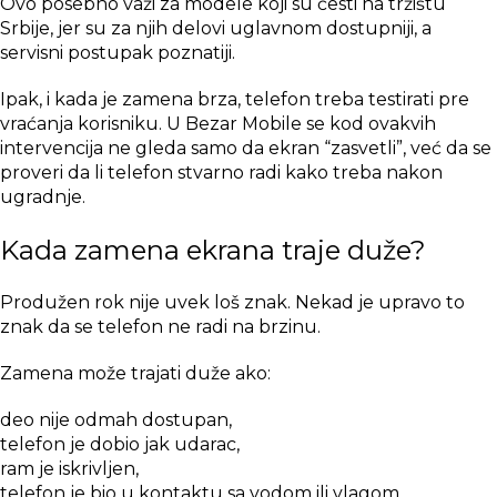
Ovo posebno važi za modele koji su česti na tržištu
Srbije, jer su za njih delovi uglavnom dostupniji, a
servisni postupak poznatiji.
Ipak, i kada je zamena brza, telefon treba testirati pre
vraćanja korisniku. U Bezar Mobile se kod ovakvih
intervencija ne gleda samo da ekran “zasvetli”, već da se
proveri da li telefon stvarno radi kako treba nakon
ugradnje.
Kada zamena ekrana traje duže?
Produžen rok nije uvek loš znak. Nekad je upravo to
znak da se telefon ne radi na brzinu.
Zamena može trajati duže ako:
deo nije odmah dostupan,
telefon je dobio jak udarac,
ram je iskrivljen,
telefon je bio u kontaktu sa vodom ili vlagom,