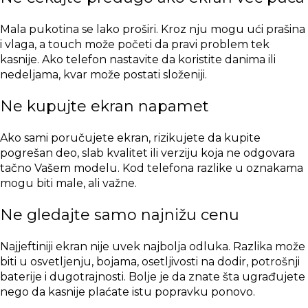
Mala pukotina se lako proširi. Kroz nju mogu ući prašina
i vlaga, a touch može početi da pravi problem tek
kasnije. Ako telefon nastavite da koristite danima ili
nedeljama, kvar može postati složeniji.
Ne kupujte ekran napamet
Ako sami poručujete ekran, rizikujete da kupite
pogrešan deo, slab kvalitet ili verziju koja ne odgovara
tačno Vašem modelu. Kod telefona razlike u oznakama
mogu biti male, ali važne.
Ne gledajte samo najnižu cenu
Najjeftiniji ekran nije uvek najbolja odluka. Razlika može
biti u osvetljenju, bojama, osetljivosti na dodir, potrošnji
baterije i dugotrajnosti. Bolje je da znate šta ugrađujete
nego da kasnije plaćate istu popravku ponovo.