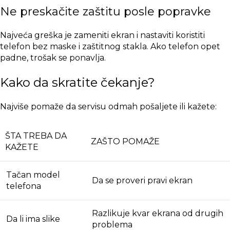
Ne preskačite zaštitu posle popravke
Najveća greška je zameniti ekran i nastaviti koristiti
telefon bez maske i zaštitnog stakla. Ako telefon opet
padne, trošak se ponavlja.
Kako da skratite čekanje?
Najviše pomaže da servisu odmah pošaljete ili kažete:
ŠTA TREBA DA
ZAŠTO POMAŽE
KAŽETE
Tačan model
Da se proveri pravi ekran
telefona
Razlikuje kvar ekrana od drugih
Da li ima slike
problema