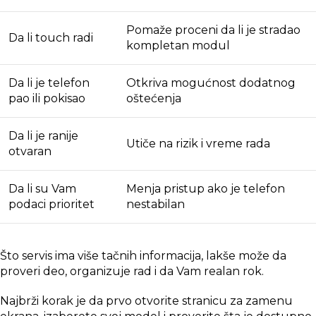
Pomaže proceni da li je stradao
Da li touch radi
kompletan modul
Da li je telefon
Otkriva mogućnost dodatnog
pao ili pokisao
oštećenja
Da li je ranije
Utiče na rizik i vreme rada
otvaran
Da li su Vam
Menja pristup ako je telefon
podaci prioritet
nestabilan
Što servis ima više tačnih informacija, lakše može da
proveri deo, organizuje rad i da Vam realan rok.
Najbrži korak je da prvo otvorite
stranicu za zamenu