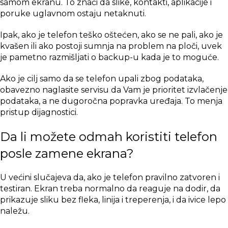
samom ekranu. To znači da slike, kontakti, aplikacije i
poruke uglavnom ostaju netaknuti.
Ipak, ako je telefon teško oštećen, ako se ne pali, ako je
kvašen ili ako postoji sumnja na problem na ploči, uvek
je pametno razmišljati o backup-u kada je to moguće.
Ako je cilj samo da se telefon upali zbog podataka,
obavezno naglasite servisu da Vam je prioritet izvlačenje
podataka, a ne dugoročna popravka uređaja. To menja
pristup dijagnostici.
Da li možete odmah koristiti telefon
posle zamene ekrana?
U većini slučajeva da, ako je telefon pravilno zatvoren i
testiran. Ekran treba normalno da reaguje na dodir, da
prikazuje sliku bez fleka, linija i treperenja, i da ivice lepo
naležu.