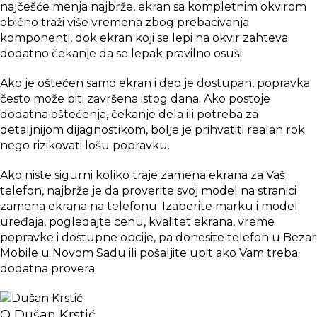
najčešće menja najbrže, ekran sa kompletnim okvirom
obično traži više vremena zbog prebacivanja
komponenti, dok ekran koji se lepi na okvir zahteva
dodatno čekanje da se lepak pravilno osuši.
Ako je oštećen samo ekran i deo je dostupan, popravka
često može biti završena istog dana. Ako postoje
dodatna oštećenja, čekanje dela ili potreba za
detaljnijom dijagnostikom, bolje je prihvatiti realan rok
nego rizikovati lošu popravku.
Ako niste sigurni koliko traje zamena ekrana za Vaš
telefon, najbrže je da proverite svoj model na stranici
zamena ekrana na telefonu
. Izaberite marku i model
uređaja, pogledajte cenu, kvalitet ekrana, vreme
popravke i dostupne opcije, pa donesite telefon u Bezar
Mobile u Novom Sadu ili pošaljite upit ako Vam treba
dodatna provera.
O Dušan Krstić