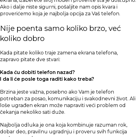
ekrana
, izaberete svoj model i proverite šta je dostupno.
Ako i dalje niste sigurni, pošaljite nam opis kvara i
proverićemo koja je najbolja opcija za Vaš telefon.
Nije poenta samo koliko brzo, već
koliko dobro
Kada pitate koliko traje zamena ekrana telefona,
zapravo pitate dve stvari:
Kada ću dobiti telefon nazad?
I da li će posle toga raditi kako treba?
Brzina jeste važna, posebno ako Vam je telefon
potreban za posao, komunikaciju i svakodnevni život. Ali
loše ugrađen ekran može napraviti veći problem od
čekanja nekoliko sati duže.
Najbolja odluka je ona koja kombinuje razuman rok,
dobar deo, pravilnu ugradnju i proveru svih funkcija