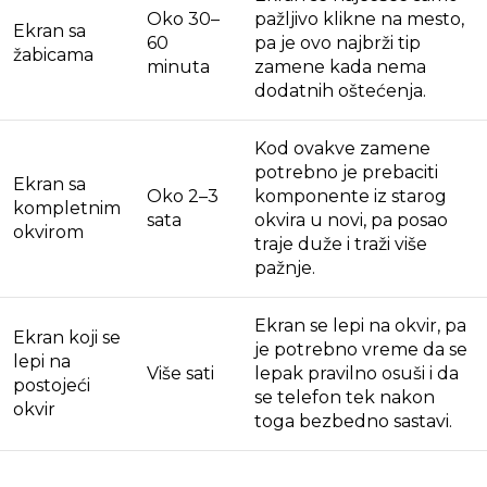
Oko 30–
pažljivo klikne na mesto,
Ekran sa
60
pa je ovo najbrži tip
žabicama
minuta
zamene kada nema
dodatnih oštećenja.
Kod ovakve zamene
potrebno je prebaciti
Ekran sa
Oko 2–3
komponente iz starog
kompletnim
sata
okvira u novi, pa posao
okvirom
traje duže i traži više
pažnje.
Ekran se lepi na okvir, pa
Ekran koji se
je potrebno vreme da se
lepi na
Više sati
lepak pravilno osuši i da
postojeći
se telefon tek nakon
okvir
toga bezbedno sastavi.