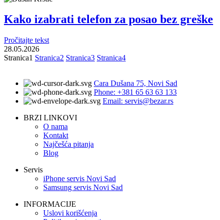
Kako izabrati telefon za posao bez greške
Pročitajte tekst
28.05.2026
Stranica
1
Stranica
2
Stranica
3
Stranica
4
Cara Dušana 75, Novi Sad
Phone: +381 65 63 63 133
Email: servis@bezar.rs
BRZI LINKOVI
O nama
Kontakt
Najčešća pitanja
Blog
Servis
iPhone servis Novi Sad
Samsung servis Novi Sad
INFORMACIJE
Uslovi korišćenja