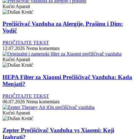
Kućni Aparati
Prečišćivač Vazduha za Alergije, Prašinu i Dim:
Vodič
PROČITAJTE TEKST
12.07.2026
Nema komentara
Kućni Aparati
HEPA Filter za Xiaomi Prečišćivač Vazduha: Kada
Menjati?
PROČITAJTE TEKST
06.07.2026
Nema komentara
Kućni Aparati
Zepter Prečišćivač Vazduha vs Xiaomi: Koji
Izabrati?