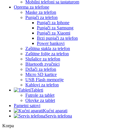
Mobilni telefoni sa tastaturom
Oprema za telefone
Maske za telefon
Punjači za telefon
Punjači za Iphone
Punjači za Samsung
Punjači za Xiaomi
Brzi punjači za telefon
Power bankovi
Zaštitna stakla za telefon
Zaštitne folije za telefon
Slušalice za telefon
Bluetooth zvučnici
Držači za telefon
Micro SD kartice
USB Flash memorije
Kablovi za telefon
Tableti
Futrole za tablet
Olovke za tablet
Pametni satovi
Kućni aparati
Servis telefona
Korpa