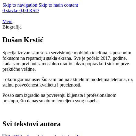
Skip to navigation
Skip to main content
0
stavke
0,00
RSD
Meni
Biografija
Dušan Krstić
Specijalizovao sam se za servisiranje mobilnih telefona, s posebnim
fokusom na reparaciju stakla ekrana. Sve je počelo 2017. godine,
kada sam prvi put samostalno uradio takvu popravku i stekao prve
praktične veštine.
Tokom godina usavršio sam rad na aktuelnim modelima telefona, uz
stalnu posvećenost kvalitetu i preciznosti.
Posao sam izgradio na poverenju klijenata i profesionalnom
pristupu, što danas smatram temeljem svog uspeha.
Svi tekstovi autora