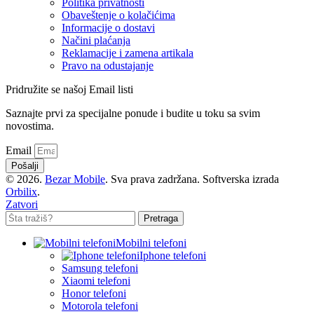
Politika privatnosti
Obaveštenje o kolačićima
Informacije o dostavi
Načini plaćanja
Reklamacije i zamena artikala
Pravo na odustajanje
Pridružite se našoj Email listi
Saznajte prvi za specijalne ponude i budite u toku sa svim
novostima.
Email
Pošalji
© 2026.
Bezar Mobile
. Sva prava zadržana. Softverska izrada
Orbilix
.
Zatvori
Pretraga
Mobilni telefoni
Iphone telefoni
Samsung telefoni
Xiaomi telefoni
Honor telefoni
Motorola telefoni