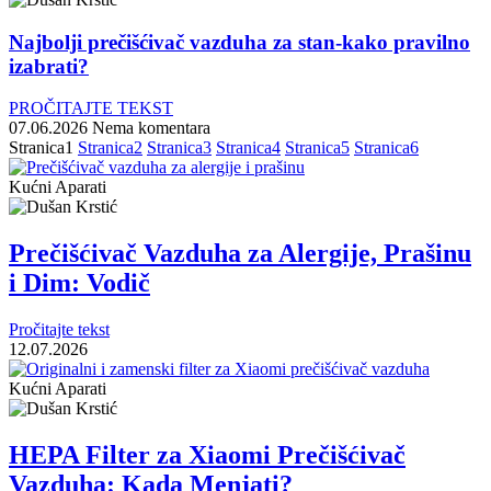
Najbolji prečišćivač vazduha za stan-kako pravilno
izabrati?
PROČITAJTE TEKST
07.06.2026
Nema komentara
Stranica
1
Stranica
2
Stranica
3
Stranica
4
Stranica
5
Stranica
6
Kućni Aparati
Prečišćivač Vazduha za Alergije, Prašinu
i Dim: Vodič
Pročitajte tekst
12.07.2026
Kućni Aparati
HEPA Filter za Xiaomi Prečišćivač
Vazduha: Kada Menjati?