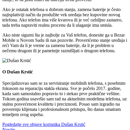
Ako je ostatak telefona u dobrom stanju, zamena baterije je često
najisplativiji način da produžite vek uređaja bez kupovine novog
telefona. Ako telefon ima više kvarova ili je već ozbiljno zastareo,
tada treba napraviti realnu procenu da li ulaganje ima smisla.
Ako niste sigurni šta je najbolje za Vaš telefon, donesite ga u Bezar
Mobile u Novom Sadu ili nas pozovite. Proverićemo stanje uređaja i
reći Vam da li je vreme za zamenu baterije, da li je problem u
nečemu drugom ili je pametnije razmišljati o drugom telefonu.
O Dušan Krstić
Specijalizovao sam se za servisiranje mobilnih telefona, s posebnim
fokusom na reparaciju stakla ekrana. Sve je počelo 2017. godine,
kada sam samostalno popravio to i stekao prve praktične veštine.
Tokom godina usavršio sam rad na aktuelnim modelima telefona, uz
stalnu posvećenost kvalitetu i preciznosti. Posao sam izgradio na
poverenju klijenata i profesionalnom pristupu, što danas smatram
temeljem svog uspeha.
Pogledajte sve objave korisnika Dušan Krstić
Novije