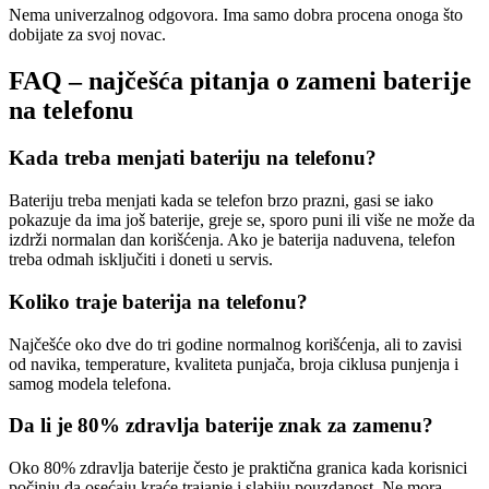
Nema univerzalnog odgovora. Ima samo dobra procena onoga što
dobijate za svoj novac.
FAQ – najčešća pitanja o zameni baterije
na telefonu
Kada treba menjati bateriju na telefonu?
Bateriju treba menjati kada se telefon brzo prazni, gasi se iako
pokazuje da ima još baterije, greje se, sporo puni ili više ne može da
izdrži normalan dan korišćenja. Ako je baterija naduvena, telefon
treba odmah isključiti i doneti u servis.
Koliko traje baterija na telefonu?
Najčešće oko dve do tri godine normalnog korišćenja, ali to zavisi
od navika, temperature, kvaliteta punjača, broja ciklusa punjenja i
samog modela telefona.
Da li je 80% zdravlja baterije znak za zamenu?
Oko 80% zdravlja baterije često je praktična granica kada korisnici
počinju da osećaju kraće trajanje i slabiju pouzdanost. Ne mora