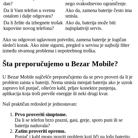
dan?
nego svakodnevno ograničenje.
Da li Vam telefon u svemu
Ako da, zamena baterije često ima
ostalom i dalje odgovara?
smisla.
Da li želite da izbegnete trošak
Ako da, baterija može biti
kupovine novog telefona?
najisplativiji servis.
Ako su odgovori uglavnom potvrdni, zamena baterije je logičan
sledeći korak. Ako niste sigurni, pregled u servisu je najbolji filter
između stvarnog problema i nepotrebnog troška.
Šta preporučujemo u Bezar Mobile?
U Bezar Mobile najčešće preporučujemo da se prvo proveri da li je
problem zaista u bateriji. Nema smisla menjati bateriju ako je uzrok
zapravo loš punjač, oštećen kabl, prljav konektor punjenja,
aplikacija koja troši previše energije ili neki drugi kvar.
Naš praktičan redosled je jednostavan:
Prvo proveriti simptome.
Da li se telefon brzo prazni, gasi, greje, sporo puni ili se
baterija naduvala?
Zatim proveriti opremu.
Punjač i kabl mogu praviti problem koji liči na lošu bateriju.