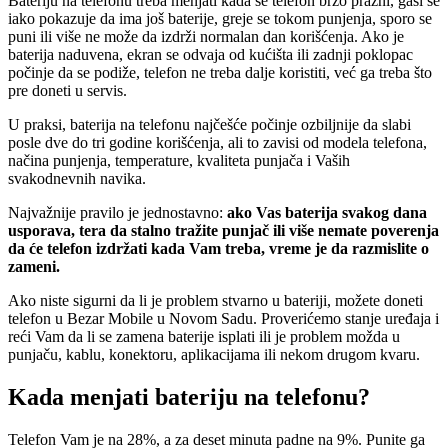
Bateriju na telefonu treba menjati kada se telefon brzo prazni, gasi se
iako pokazuje da ima još baterije, greje se tokom punjenja, sporo se
puni ili više ne može da izdrži normalan dan korišćenja. Ako je
baterija naduvena, ekran se odvaja od kućišta ili zadnji poklopac
počinje da se podiže, telefon ne treba dalje koristiti, već ga treba što
pre doneti u servis.
U praksi, baterija na telefonu najčešće počinje ozbiljnije da slabi
posle dve do tri godine korišćenja, ali to zavisi od modela telefona,
načina punjenja, temperature, kvaliteta punjača i Vaših
svakodnevnih navika.
Najvažnije pravilo je jednostavno:
ako Vas baterija svakog dana
usporava, tera da stalno tražite punjač ili više nemate poverenja
da će telefon izdržati kada Vam treba, vreme je da razmislite o
zameni.
Ako niste sigurni da li je problem stvarno u bateriji, možete doneti
telefon u Bezar Mobile u Novom Sadu. Proverićemo stanje uređaja i
reći Vam da li se zamena baterije isplati ili je problem možda u
punjaču, kablu, konektoru, aplikacijama ili nekom drugom kvaru.
Kada menjati bateriju na telefonu?
Telefon Vam je na 28%, a za deset minuta padne na 9%. Punite ga