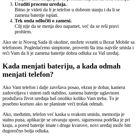
Uraditi procenu uređaja.
Bitno je videti da li je telefon u dobrom stanju i da li se
zamena baterije isplati.
Tek onda odlučiti o zameni.
Cilj nije da se menja deo napamet, već da se reši pravi
problem.
Ako ste iz Novog Sada ili okoline, možete svratiti u Bezar Mobile sa
telefonom. Pogledaćemo simptome, proveriti šta ima najviše smisla i
reći Vam da li je zamena baterije dobra odluka za Vaš uređaj.
Kada menjati bateriju, a kada odmah
menjati telefon?
Ako Vam telefon i dalje završava posao, ekran je dobar, kamera
zadovoljava i sistem radi stabilno, zamena baterije uglavnom
produžava život uređaja baš onoliko koliko Vam treba. To je
posebno korisno ako ne planirate veći trošak odmah.
Ako, međutim, telefon već kaska u svakom smislu, memorija je
stalno puna, aplikacije se otvaraju sporo, sigurnosna podrška je pri
kraju, a pored baterije imate i druge kvarove, novi uređaj može biti
dugoročno bolja odluka.