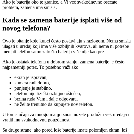
Ako je baterija oko te granice, a Vi već svakodnevno osećate
problem, zamena ima smisla.
Kada se zamena baterije isplati više od
novog telefona?
Ovo je pitanje koje kupci često postavljaju s razlogom. Nema smisla
ulagati u uređaj koji ima više ozbiljnih kvarova, ali nema ni potrebe
menjati telefon samo zato što baterija više nije kao pre.
Ako je ostatak telefona u dobrom stanju, zamena baterije je često
najpametniji potez. To posebno važi ako:
ekran je ispravan,
kamera radi dobro,
punjenje je stabilno,
telefon nije fizički ozbiljno oštećen,
brzina rada Vam i dalje odgovara,
ne želite trenutno da kupujete nov telefon.
U tom slučaju za mnogo manji iznos možete produžiti vek uređaja i
vratiti mu svakodnevnu pouzdanost.
Sa druge strane, ako pored loše baterije imate polomljen ekran, loš