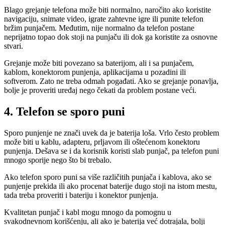
Blago grejanje telefona može biti normalno, naročito ako koristite
navigaciju, snimate video, igrate zahtevne igre ili punite telefon
bržim punjačem. Međutim, nije normalno da telefon postane
neprijatno topao dok stoji na punjaču ili dok ga koristite za osnovne
stvari.
Grejanje može biti povezano sa baterijom, ali i sa punjačem,
kablom, konektorom punjenja, aplikacijama u pozadini ili
softverom. Zato ne treba odmah pogađati. Ako se grejanje ponavlja,
bolje je proveriti uređaj nego čekati da problem postane veći.
4. Telefon se sporo puni
Sporo punjenje ne znači uvek da je baterija loša. Vrlo često problem
može biti u kablu, adapteru, prljavom ili oštećenom konektoru
punjenja. Dešava se i da korisnik koristi slab punjač, pa telefon puni
mnogo sporije nego što bi trebalo.
Ako telefon sporo puni sa više različitih punjača i kablova, ako se
punjenje prekida ili ako procenat baterije dugo stoji na istom mestu,
tada treba proveriti i bateriju i konektor punjenja.
Kvalitetan punjač i kabl mogu mnogo da pomognu u
svakodnevnom korišćenju, ali ako je baterija već dotrajala, bolji