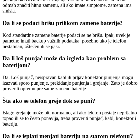
odmah značiti hitnu zamenu, ali ako imate simptome, zamena ima
smisla.
Da li se podaci brišu prilikom zamene baterije?
Kod standardne zamene baterije podaci se ne brišu. Ipak, uvek je
pametno imati backup važnih podataka, posebno ako je telefon
nestabilan, oštećen ili se gasi.
Da li loš punjač može da izgleda kao problem sa
baterijom?
Da. Loš punjač, neispravan kabl ili prljav konektor punjenja mogu
izazvati sporo punjenje, prekidanje punjenja i grejanje. Zato je dobro
proveriti opremu pre same zamene baterije.
Šta ako se telefon greje dok se puni?
Blago grejanje može biti normalno, ali ako telefon postaje neprijatno
topao ili se to često ponavlja, treba proveriti punjač, kabl, konektor i
bateriju.
Da li se isplati menjati bateriju na starom telefonu?