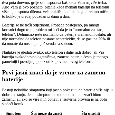
dva puta dnevno, greje se i usporava baš kada Vam najviše treba.
Ako Vam je ovo poznato, pitanje kada menjati bateriju na telefonu
više nije usputna dilema, već praktična odluka koja direktno utiče na
to koliko je uređaj pouzdan iz dana u dan.
Baterija se ne troši odjednom. Propada postepeno, pa mnogi
korisnici dugo trpe problem misleći da je to “normalno za stariji
telefon”. Delimično jeste normalno da baterija vremenom oslabi, ali
nije normalno da telefon postane nepredvidiv, da se gasi na 20% ili
da morate da nosite punjač svuda sa sobom.
Najlakše je gledati ovako: ako telefon i dalje radi dobro, ali Vas
baterija svakodnevno ograničava, zamena baterije često je mnogo
pametniji i povoljniji potez od kupovine novog telefona.
Prvi jasni znaci da je vreme za zamenu
baterije
Postoji nekoliko simptoma koji jasno pokazuju da baterija više nije u
dobrom stanju. Jedan simptom ne mora odmah da znači hitnu
zamenu, ali ako se više njih ponavlja, servisna provera je najbolji
sledeći korak.
Simptom
Šta može da znači
Šta uraditi