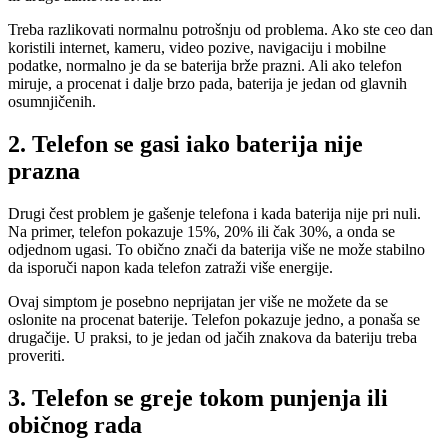
Treba razlikovati normalnu potrošnju od problema. Ako ste ceo dan
koristili internet, kameru, video pozive, navigaciju i mobilne
podatke, normalno je da se baterija brže prazni. Ali ako telefon
miruje, a procenat i dalje brzo pada, baterija je jedan od glavnih
osumnjičenih.
2. Telefon se gasi iako baterija nije
prazna
Drugi čest problem je gašenje telefona i kada baterija nije pri nuli.
Na primer, telefon pokazuje 15%, 20% ili čak 30%, a onda se
odjednom ugasi. To obično znači da baterija više ne može stabilno
da isporuči napon kada telefon zatraži više energije.
Ovaj simptom je posebno neprijatan jer više ne možete da se
oslonite na procenat baterije. Telefon pokazuje jedno, a ponaša se
drugačije. U praksi, to je jedan od jačih znakova da bateriju treba
proveriti.
3. Telefon se greje tokom punjenja ili
običnog rada