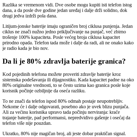
Razlika se vremenom vidi. Dve osobe mogu kupiti isti telefon istog
dana, a da posle dve godine jedan uređaj i dalje drži solidno, dok
drugi jedva izdrži pola dana.
Litijum-jonske baterije imaju ograničen broj ciklusa punjenja. Jedan
ciklus ne znači nužno jedno priključivanje na punjač, već zbirno
trošenje 100% kapaciteta. Posle većeg broja ciklusa kapacitet
prirodno opada. Telefon tada može i dalje da radi, ali ne onako kako
je radio kada je bio nov.
Da li je 80% zdravlja baterije granica?
Kod pojedinih telefona možete proveriti zdravlje baterije kroz
sistemska podešavanja ili dijagnostiku. Kada kapacitet padne na oko
80% originalne vrednosti, to se često uzima kao granica posle koje
korisnik počinje ozbiljnije da oseća razliku.
To ne znači da telefon ispod 80% odmah postaje neupotrebljiv.
Nekome će i dalje odgovarati, posebno ako je uvek blizu punjača.
Ali za većinu korisnika upravo tada počinju nerviranja: kraće
trajanje baterije, pad performansi, nepredvidivo gašenje i osećaj da
telefon više nije pouzdan.
Ukratko, 80% nije magičan broj, ali jeste dobar praktičan signal.