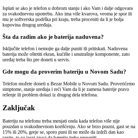
Isplati se ako je telefon u dobrom stanju i ako Vam i dalje odgovara
za svakodnevnu upotrebu. Ako ima više kvarova, veoma je spor ili
mu je softverska podrška pri kraju, treba proceniti da li je bolja
kupovina drugog uređaja.
Šta da radim ako je baterija naduvena?
Isključite telefon i nemojte ga dalje puniti ili pritiskati. Naduvena
baterija može oštetiti ekran, kućište i unutrašnje komponente, zato
uređaj treba što pre doneti u servis.
Gde mogu da proverim bateriju u Novom Sadu?
Telefon možete doneti u Bezar Mobile u Novom Sadu. Proverićemo
simptome, stanje uređaja i reći Vam da li je zamena baterije pravo
rešenje ili problem dolazi iz drugog dela telefona.
Zaključak
Bateriju na telefonu treba menjati onda kada telefon više nije
pouzdan u svakodnevnom korišćenju. Ako se brzo prazni, gasi se na
15% ili 20%, greje se, sporo puni ili ne može da izdrži dan kao
ranije, to su jasni znaci da bateriju treba proveriti.