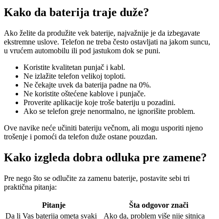
Kako da baterija traje duže?
Ako želite da produžite vek baterije, najvažnije je da izbegavate
ekstremne uslove. Telefon ne treba često ostavljati na jakom suncu,
u vrućem automobilu ili pod jastukom dok se puni.
Koristite kvalitetan punjač i kabl.
Ne izlažite telefon velikoj toploti.
Ne čekajte uvek da baterija padne na 0%.
Ne koristite oštećene kablove i punjače.
Proverite aplikacije koje troše bateriju u pozadini.
Ako se telefon greje nenormalno, ne ignorišite problem.
Ove navike neće učiniti bateriju večnom, ali mogu usporiti njeno
trošenje i pomoći da telefon duže ostane pouzdan.
Kako izgleda dobra odluka pre zamene?
Pre nego što se odlučite za zamenu baterije, postavite sebi tri
praktična pitanja:
Pitanje
Šta odgovor znači
Da li Vas baterija ometa svaki
Ako da, problem više nije sitnica