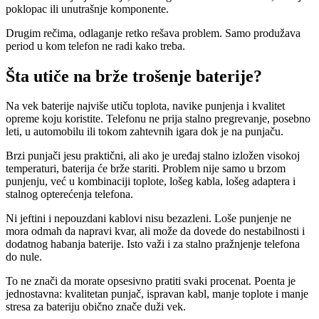
poklopac ili unutrašnje komponente.
Drugim rečima, odlaganje retko rešava problem. Samo produžava
period u kom telefon ne radi kako treba.
Šta utiče na brže trošenje baterije?
Na vek baterije najviše utiču toplota, navike punjenja i kvalitet
opreme koju koristite. Telefonu ne prija stalno pregrevanje, posebno
leti, u automobilu ili tokom zahtevnih igara dok je na punjaču.
Brzi punjači jesu praktični, ali ako je uređaj stalno izložen visokoj
temperaturi, baterija će brže stariti. Problem nije samo u brzom
punjenju, već u kombinaciji toplote, lošeg kabla, lošeg adaptera i
stalnog opterećenja telefona.
Ni jeftini i nepouzdani kablovi nisu bezazleni. Loše punjenje ne
mora odmah da napravi kvar, ali može da dovede do nestabilnosti i
dodatnog habanja baterije. Isto važi i za stalno pražnjenje telefona
do nule.
To ne znači da morate opsesivno pratiti svaki procenat. Poenta je
jednostavna: kvalitetan punjač, ispravan kabl, manje toplote i manje
stresa za bateriju obično znače duži vek.