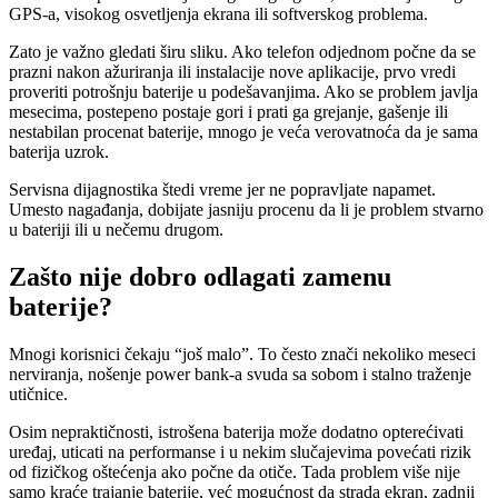
GPS-a, visokog osvetljenja ekrana ili softverskog problema.
Zato je važno gledati širu sliku. Ako telefon odjednom počne da se
prazni nakon ažuriranja ili instalacije nove aplikacije, prvo vredi
proveriti potrošnju baterije u podešavanjima. Ako se problem javlja
mesecima, postepeno postaje gori i prati ga grejanje, gašenje ili
nestabilan procenat baterije, mnogo je veća verovatnoća da je sama
baterija uzrok.
Servisna dijagnostika štedi vreme jer ne popravljate napamet.
Umesto nagađanja, dobijate jasniju procenu da li je problem stvarno
u bateriji ili u nečemu drugom.
Zašto nije dobro odlagati zamenu
baterije?
Mnogi korisnici čekaju “još malo”. To često znači nekoliko meseci
nerviranja, nošenje power bank-a svuda sa sobom i stalno traženje
utičnice.
Osim nepraktičnosti, istrošena baterija može dodatno opterećivati
uređaj, uticati na performanse i u nekim slučajevima povećati rizik
od fizičkog oštećenja ako počne da otiče. Tada problem više nije
samo kraće trajanje baterije, već mogućnost da strada ekran, zadnji