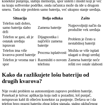
konektor punjenja, slabiju memoriju, spor sistem i model koji je već
na kraju softverske podrške, onda računica može da ide u drugom
smeru. Tada nije problem samo baterija, već ukupno stanje uređaja.
Situacija
Bolja odluka
Zašto
Telefon radi dobro,
Najpovoljniji način da
samo baterija slabo
Zamena baterije
produžite vek uređaja
drži
Telefon se gasi, ali je
Dijagnostika i
Problem je često u
ostatak uređaja
najčešće zamena
nestabilnoj bateriji
ispravan
baterije
Telefon ima više
Možda se više isplati
Procena isplativosti
kvarova pored baterije
ulagati u drugi uređaj
Telefon je veoma star i
Razmisliti o novom
Zamena baterije neće
spor
telefonu
rešiti sve ostale slabosti
Kako da razlikujete lošu bateriju od
drugih kvarova?
Nije svaki problem sa autonomijom zapravo problem baterije.
Ponekad je krivac aplikacija koja radi u pozadini, loš punjač,
neispravan kabl ili oštećen konektor za punjenje. Dešava se i da
telefon brzo prazni bateriju zbog lošeg signala, stalno uključenog