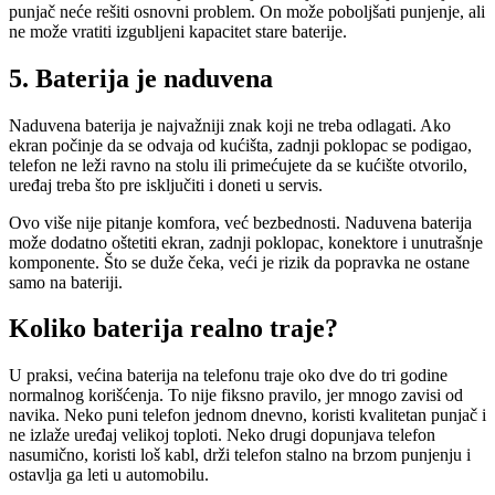
punjač neće rešiti osnovni problem. On može poboljšati punjenje, ali
ne može vratiti izgubljeni kapacitet stare baterije.
5. Baterija je naduvena
Naduvena baterija je najvažniji znak koji ne treba odlagati. Ako
ekran počinje da se odvaja od kućišta, zadnji poklopac se podigao,
telefon ne leži ravno na stolu ili primećujete da se kućište otvorilo,
uređaj treba što pre isključiti i doneti u servis.
Ovo više nije pitanje komfora, već bezbednosti. Naduvena baterija
može dodatno oštetiti ekran, zadnji poklopac, konektore i unutrašnje
komponente. Što se duže čeka, veći je rizik da popravka ne ostane
samo na bateriji.
Koliko baterija realno traje?
U praksi, većina baterija na telefonu traje oko dve do tri godine
normalnog korišćenja. To nije fiksno pravilo, jer mnogo zavisi od
navika. Neko puni telefon jednom dnevno, koristi kvalitetan punjač i
ne izlaže uređaj velikoj toploti. Neko drugi dopunjava telefon
nasumično, koristi loš kabl, drži telefon stalno na brzom punjenju i
ostavlja ga leti u automobilu.