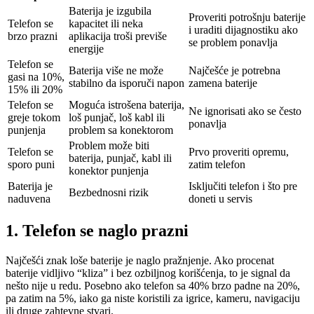
Baterija je izgubila
Proveriti potrošnju baterije
Telefon se
kapacitet ili neka
i uraditi dijagnostiku ako
brzo prazni
aplikacija troši previše
se problem ponavlja
energije
Telefon se
Baterija više ne može
Najčešće je potrebna
gasi na 10%,
stabilno da isporuči napon
zamena baterije
15% ili 20%
Telefon se
Moguća istrošena baterija,
Ne ignorisati ako se često
greje tokom
loš punjač, loš kabl ili
ponavlja
punjenja
problem sa konektorom
Problem može biti
Telefon se
Prvo proveriti opremu,
baterija, punjač, kabl ili
sporo puni
zatim telefon
konektor punjenja
Baterija je
Isključiti telefon i što pre
Bezbednosni rizik
naduvena
doneti u servis
1. Telefon se naglo prazni
Najčešći znak loše baterije je naglo pražnjenje. Ako procenat
baterije vidljivo “kliza” i bez ozbiljnog korišćenja, to je signal da
nešto nije u redu. Posebno ako telefon sa 40% brzo padne na 20%,
pa zatim na 5%, iako ga niste koristili za igrice, kameru, navigaciju
ili druge zahtevne stvari.