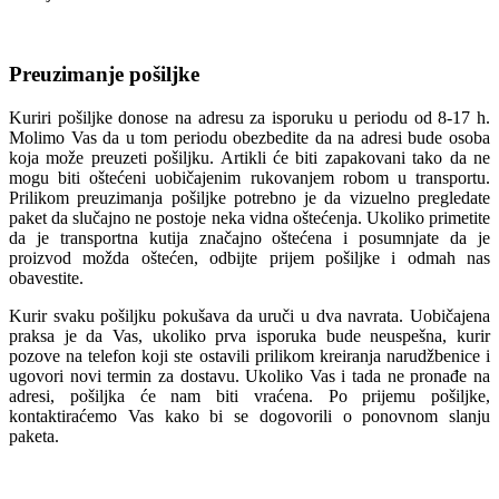
Preuzimanje pošiljke
Kuriri pošiljke donose na adresu za isporuku u periodu od 8-17 h.
Molimo Vas da u tom periodu obezbedite da na adresi bude osoba
koja može preuzeti pošiljku. Artikli će biti zapakovani tako da ne
mogu biti oštećeni uobičajenim rukovanjem robom u transportu.
Prilikom preuzimanja pošiljke potrebno je da vizuelno pregledate
paket da slučajno ne postoje neka vidna oštećenja. Ukoliko primetite
da je transportna kutija značajno oštećena i posumnjate da je
proizvod možda oštećen, odbijte prijem pošiljke i odmah nas
obavestite.
Kurir svaku pošiljku pokušava da uruči u dva navrata. Uobičajena
praksa je da Vas, ukoliko prva isporuka bude neuspešna, kurir
pozove na telefon koji ste ostavili prilikom kreiranja narudžbenice i
ugovori novi termin za dostavu. Ukoliko Vas i tada ne pronađe na
adresi, pošiljka će nam biti vraćena. Po prijemu pošiljke,
kontaktiraćemo Vas kako bi se dogovorili o ponovnom slanju
paketa.