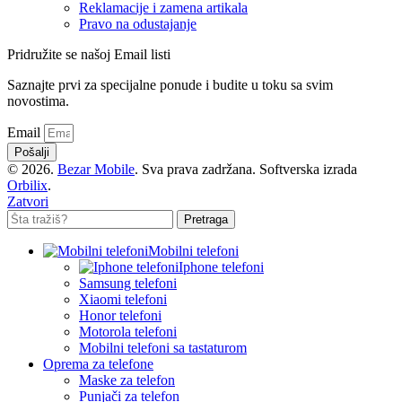
Reklamacije i zamena artikala
Pravo na odustajanje
Pridružite se našoj Email listi
Saznajte prvi za specijalne ponude i budite u toku sa svim
novostima.
Email
Pošalji
© 2026.
Bezar Mobile
. Sva prava zadržana. Softverska izrada
Orbilix
.
Zatvori
Pretraga
Mobilni telefoni
Iphone telefoni
Samsung telefoni
Xiaomi telefoni
Honor telefoni
Motorola telefoni
Mobilni telefoni sa tastaturom
Oprema za telefone
Maske za telefon
Punjači za telefon