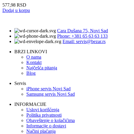
577,98
RSD
Dodaj u korpu
Cara Dušana 75, Novi Sad
Phone: +381 65 63 63 133
Email: servis@bezar.rs
BRZI LINKOVI
O nama
Kontakt
Najčešća pitanja
Blog
Servis
iPhone servis Novi Sad
Samsung servis Novi Sad
INFORMACIJE
Uslovi korišćenja
Politika privatnosti
Obaveštenje o kolačićima
Informacije o dostavi
Načini plaćanja