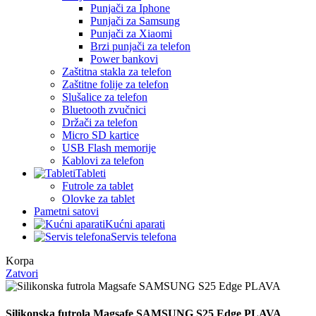
Punjači za Iphone
Punjači za Samsung
Punjači za Xiaomi
Brzi punjači za telefon
Power bankovi
Zaštitna stakla za telefon
Zaštitne folije za telefon
Slušalice za telefon
Bluetooth zvučnici
Držači za telefon
Micro SD kartice
USB Flash memorije
Kablovi za telefon
Tableti
Futrole za tablet
Olovke za tablet
Pametni satovi
Kućni aparati
Servis telefona
Korpa
Zatvori
Silikonska futrola Magsafe SAMSUNG S25 Edge PLAVA