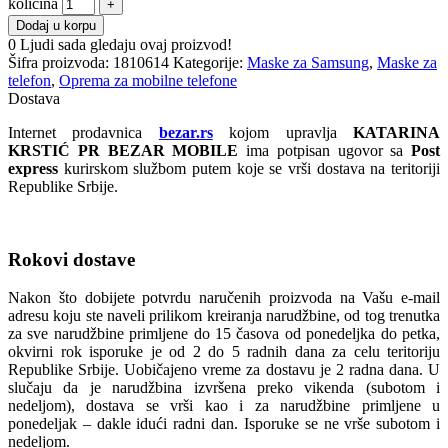
količina
Dodaj u korpu
0
Ljudi sada gledaju ovaj proizvod!
Šifra proizvoda:
1810614
Kategorije:
Maske za Samsung
,
Maske za
telefon
,
Oprema za mobilne telefone
Dostava
Internet prodavnica
bezar.rs
kojom upravlja
KATARINA
KRSTIĆ PR BEZAR MOBILE
ima potpisan ugovor sa
Post
express
kurirskom službom putem koje se vrši dostava na teritoriji
Republike Srbije.
Rokovi dostave
Nakon što dobijete potvrdu naručenih proizvoda na Vašu e-mail
adresu koju ste naveli prilikom kreiranja narudžbine, od tog trenutka
za sve narudžbine primljene do 15 časova od ponedeljka do petka,
okvirni rok isporuke je od 2 do 5 radnih dana za celu teritoriju
Republike Srbije. Uobičajeno vreme za dostavu je 2 radna dana. U
slučaju da je narudžbina izvršena preko vikenda (subotom i
nedeljom), dostava se vrši kao i za narudžbine primljene u
ponedeljak – dakle idući radni dan. Isporuke se ne vrše subotom i
nedeljom.