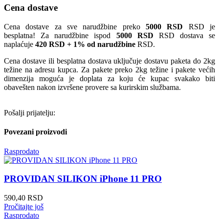
Cena dostave
Cena dostave za sve narudžbine preko
5000 RSD
RSD je
besplatna! Za narudžbine ispod
5000 RSD
RSD dostava se
naplaćuje
420 RSD + 1% od narudžbine
RSD.
Cena dostave ili besplatna dostava uključuje dostavu paketa do 2kg
težine na adresu kupca. Za pakete preko 2kg težine i pakete većih
dimenzija moguća je doplata za koju će kupac svakako biti
obavešten nakon izvršene provere sa kurirskim službama.
Pošalji prijatelju:
Povezani proizvodi
Rasprodato
PROVIDAN SILIKON iPhone 11 PRO
590,40
RSD
Pročitajte još
Rasprodato