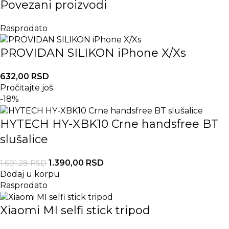
Povezani proizvodi
Rasprodato
PROVIDAN SILIKON iPhone X/Xs
632,00
RSD
Pročitajte još
-18%
HYTECH HY-XBK10 Crne handsfree BT
slušalice
1.390,00
RSD
1.691,28
RSD
Dodaj u korpu
Rasprodato
Xiaomi MI selfi stick tripod