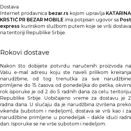
Dostava
Internet prodavnica
bezar.rs
kojom upravlja
KATARIN
KRSTIĆ PR BEZAR MOBILE
ima potpisan ugovor sa
Post
express
kurirskom službom putem koje se vrši dostava
na teritoriji Republike Srbije.
Rokovi dostave
Nakon što dobijete potvrdu naručenih proizvoda na
Vašu e-mail adresu koju ste naveli prilikom kreiranja
narudžbine, od tog trenutka za sve narudžbine
primljene do 15 časova od ponedeljka do petka, okvirni
rok isporuke je od 2 do 5 radnih dana za celu teritoriju
Republike Srbije. Uobičajeno vreme za dostavu je 2
radna dana. U slučaju da je narudžbina izvršena preko
vikenda (subotom i nedeljom), dostava se vrši kao i za
narudžbine primljene u ponedeljak – dakle idući radni
dan. Isporuke se ne vrše subotom i nedeljom.