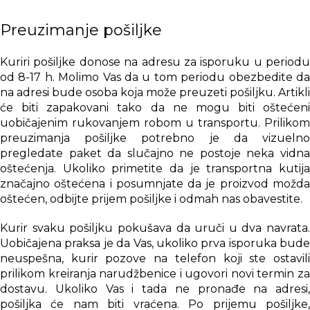
Preuzimanje pošiljke
Kuriri pošiljke donose na adresu za isporuku u periodu
od 8-17 h. Molimo Vas da u tom periodu obezbedite da
na adresi bude osoba koja može preuzeti pošiljku. Artikli
će biti zapakovani tako da ne mogu biti oštećeni
uobičajenim rukovanjem robom u transportu. Prilikom
preuzimanja pošiljke potrebno je da vizuelno
pregledate paket da slučajno ne postoje neka vidna
oštećenja. Ukoliko primetite da je transportna kutija
značajno oštećena i posumnjate da je proizvod možda
oštećen, odbijte prijem pošiljke i odmah nas obavestite.
Kurir svaku pošiljku pokušava da uruči u dva navrata.
Uobičajena praksa je da Vas, ukoliko prva isporuka bude
neuspešna, kurir pozove na telefon koji ste ostavili
prilikom kreiranja narudžbenice i ugovori novi termin za
dostavu. Ukoliko Vas i tada ne pronađe na adresi,
pošiljka će nam biti vraćena. Po prijemu pošiljke,