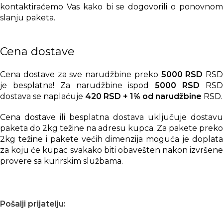
kontaktiraćemo Vas kako bi se dogovorili o ponovnom
slanju paketa.
Cena dostave
Cena dostave za sve narudžbine preko
5000 RSD
RSD
je besplatna! Za narudžbine ispod
5000 RSD
RS
dostava se naplaćuje
420 RSD + 1% od narudžbine
RSD.
Cena dostave ili besplatna dostava uključuje dostavu
paketa do 2kg težine na adresu kupca. Za pakete preko
2kg težine i pakete većih dimenzija moguća je doplata
za koju će kupac svakako biti obavešten nakon izvršene
provere sa kurirskim službama.
Pošalji prijatelju: