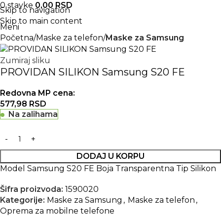
0
stavke
0,00
RSD
Skip to navigation
Skip to main content
Meni
Početna
Maske za telefon
Maske za Samsung
Zumiraj sliku
PROVIDAN SILIKON Samsung S20 FE
Redovna MP cena:
577,98
RSD
Na zalihama
DODAJ U KORPU
Model Samsung S20 FE Boja Transparentna Tip Silikon
Šifra proizvoda:
1590020
Kategorije:
Maske za Samsung
,
Maske za telefon
,
Oprema za mobilne telefone