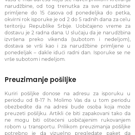
narudžbine, od tog trenutka za sve narudžbine
primljene do 15 časova od ponedeljka do petka,
okvirni rok isporuke je od 2 do 5 radnih dana za celu
teritoriju Republike Srbije. Uobičajeno vreme za
dostavu je 2 radna dana. U slučaju da je narudžbina
izvršena preko vikenda (subotom i nedeljom),
dostava se vrši kao i za narudžbine primljene u
ponedeljak – dakle idući radni dan. Isporuke se ne
vrše subotom i nedeljom.
Preuzimanje pošiljke
Kuriri pošiljke donose na adresu za isporuku u
periodu od 8-17 h. Molimo Vas da u tom periodu
obezbedite da na adresi bude osoba koja može
preuzeti pošiljku. Artikli će biti zapakovani tako da
ne mogu biti oštećeni uobičajenim rukovanjem
robom u transportu. Prilikom preuzimanja pošiljke
potrebno je da vizuelno pregledate paket da