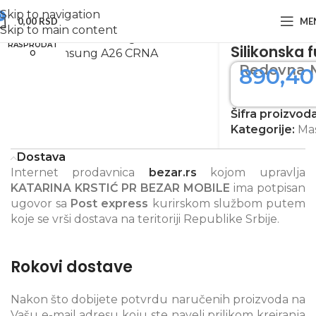
Skip to navigation
0
0,00
RSD
ME
Početna
Maske za telefon
Maske za Samsung
Skip to main content
Zumiraj sliku
RASPRODAT
Silikonska
O
Redovna 
890,4
Šifra proizvod
Kategorije:
Ma
Dostava
Internet prodavnica
bezar.rs
kojom upravlja
KATARINA KRSTIĆ PR BEZAR MOBILE
ima potpisan
ugovor sa
Post express
kurirskom službom putem
koje se vrši dostava na teritoriji Republike Srbije.
Rokovi dostave
Nakon što dobijete potvrdu naručenih proizvoda na
Vašu e-mail adresu koju ste naveli prilikom kreiranja