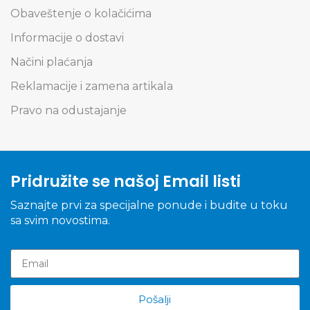
Obaveštenje o kolačićima
Informacije o dostavi
Načini plaćanja
Reklamacije i zamena artikala
Pravo na odustajanje
Pridružite se našoj Email listi
Saznajte prvi za specijalne ponude i budite u toku
sa svim novostima.
Pošalji