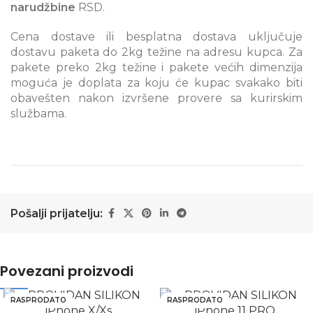
narudžbine
RSD.
Cena dostave ili besplatna dostava uključuje
dostavu paketa do 2kg težine na adresu kupca. Za
pakete preko 2kg težine i pakete većih dimenzija
moguća je doplata za koju će kupac svakako biti
obavešten nakon izvršene provere sa kurirskim
službama.
Pošalji prijatelju:
Povezani proizvodi
RASPRODATO
RASPRODATO