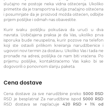
slučajno ne postoje neka vidna oštećenja. Ukoliko
primetite da je transportna kutija značajno oštećena
i posumnjate da je proizvod možda oštećen, odbijte
prijem pošiljke i odmah nas obavestite.
Kurir svaku pošiljku pokušava da uruči u dva
navrata. Uobičajena praksa je da Vas, ukoliko prva
isporuka bude neuspešna, kurir pozove na telefon
koji ste ostavili prilikom kreiranja narudžbenice i
ugovori novi termin za dostavu. Ukoliko Vas i tada ne
pronađe na adresi, pošiljka će nam biti vraćena. Po
prijemu pošiljke, kontaktiraćemo Vas kako bi se
dogovorili o ponovnom slanju paketa.
Cena dostave
Cena dostave za sve narudžbine preko
5000 RSD
RSD je besplatna! Za narudžbine ispod
5000 RSD
RSD dostava se naplaćuje
420 RSD + 1% od