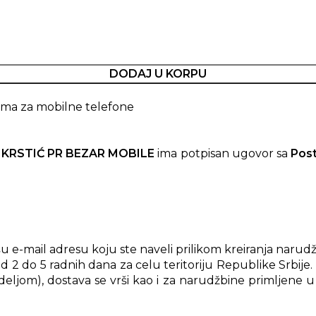
DODAJ U KORPU
ma za mobilne telefone
 KRSTIĆ PR BEZAR MOBILE
ima potpisan ugovor sa
Pos
e-mail adresu koju ste naveli prilikom kreiranja narudž
d 2 do 5 radnih dana za celu teritoriju Republike Srbije
ljom), dostava se vrši kao i za narudžbine primljene u 