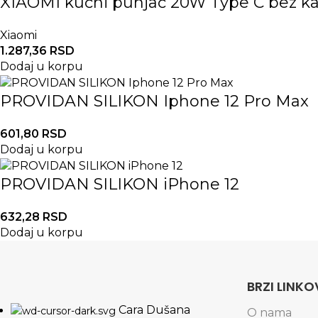
XIAOMI kućni punjač 20W Type C bez ka
Xiaomi
1.287,36
RSD
Dodaj u korpu
PROVIDAN SILIKON Iphone 12 Pro Max
601,80
RSD
Dodaj u korpu
PROVIDAN SILIKON iPhone 12
632,28
RSD
Dodaj u korpu
BRZI LINKO
Cara Dušana
O nama