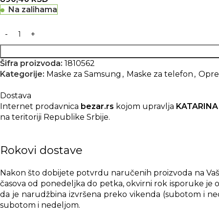
Na zalihama
Šifra proizvoda:
1810562
Kategorije:
Maske za Samsung
,
Maske za telefon
,
Opre
Dostava
Internet prodavnica
bezar.rs
kojom upravlja
KATARINA
na teritoriji Republike Srbije.
Rokovi dostave
Nakon što dobijete potvrdu naručenih proizvoda na Vašu 
časova od ponedeljka do petka, okvirni rok isporuke je o
da je narudžbina izvršena preko vikenda (subotom i nede
subotom i nedeljom.