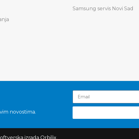
Samsung servis Novi Sad
anja
svim novostima.
Softverska izrada
Orbilix
.