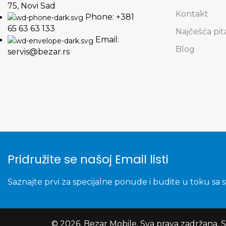
75, Novi Sad
Kontakt
Phone: +381
65 63 63 133
Najčešća pit
Email:
Blog
servis@bezar.rs
Pridružite se našoj Email listi
Saznajte prvi za specijalne ponude i budite u toku sa 
© 2026.
Bezar Mobile
. Sva prava zadržana. 