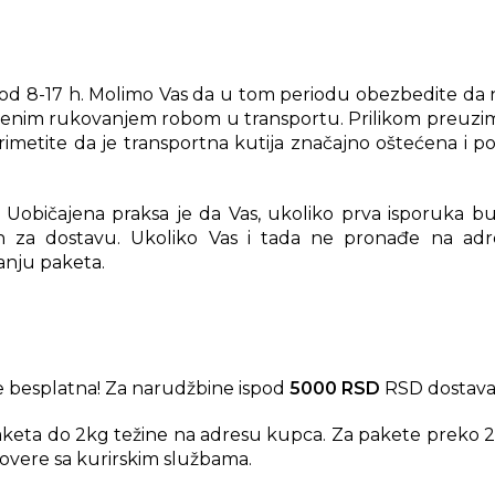
od 8-17 h. Molimo Vas da u tom periodu obezbedite da na
ajenim rukovanjem robom u transportu. Prilikom preuzim
rimetite da je transportna kutija značajno oštećena i 
Uobičajena praksa je da Vas, ukoliko prva isporuka bud
n za dostavu. Ukoliko Vas i tada ne pronađe na adres
anju paketa.
 besplatna! Za narudžbine ispod
5000 RSD
RSD dostava
aketa do 2kg težine na adresu kupca. Za pakete preko 2
overe sa kurirskim službama.