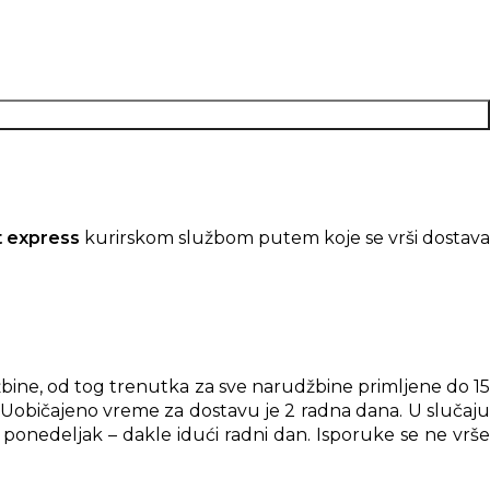
t express
kurirskom službom putem koje se vrši dostav
bine, od tog trenutka za sve narudžbine primljene do 15
. Uobičajeno vreme za dostavu je 2 radna dana. U slučaju
ponedeljak – dakle idući radni dan. Isporuke se ne vrše