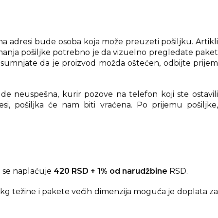
 adresi bude osoba koja može preuzeti pošiljku. Artikli
anja pošiljke potrebno je da vizuelno pregledate paket
posumnjate da je proizvod možda oštećen, odbijte prijem
e neuspešna, kurir pozove na telefon koji ste ostavili
i, pošiljka će nam biti vraćena. Po prijemu pošiljke,
 se naplaćuje
420 RSD + 1% od narudžbine
RSD.
kg težine i pakete većih dimenzija moguća je doplata za