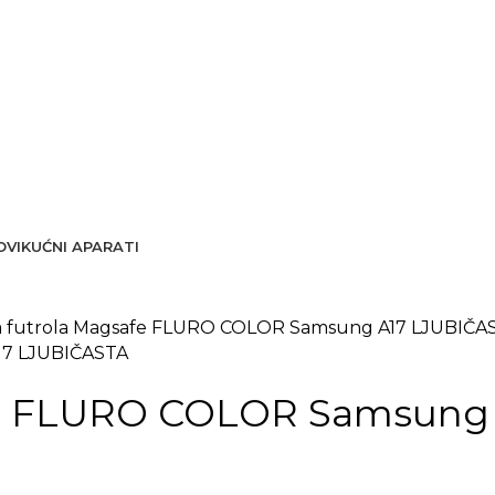
OVI
KUĆNI APARATI
ka futrola Magsafe FLURO COLOR Samsung A17 LJUBIČA
afe FLURO COLOR Samsung