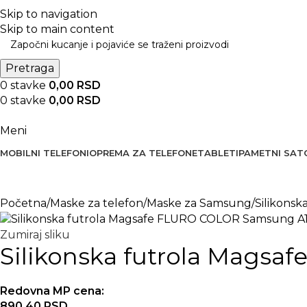
BESPLATNA DOSTAVA PREKO 5000 RSD
Skip to navigation
Skip to main content
Pretraga
0
stavke
0,00
RSD
0
stavke
0,00
RSD
Meni
MOBILNI TELEFONI
OPREMA ZA TELEFONE
TABLETI
PAMETNI SAT
Početna
Maske za telefon
Maske za Samsung
Silikons
Zumiraj sliku
Silikonska futrola Mags
Redovna MP cena:
890,40
RSD