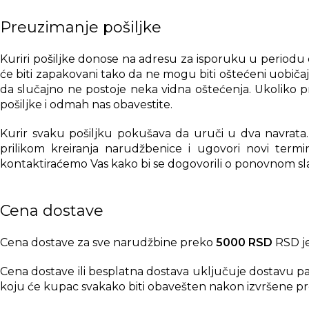
Preuzimanje pošiljke
Kuriri pošiljke donose na adresu za isporuku u periodu 
će biti zapakovani tako da ne mogu biti oštećeni uobič
da slučajno ne postoje neka vidna oštećenja. Ukoliko p
pošiljke i odmah nas obavestite.
Kurir svaku pošiljku pokušava da uruči u dva navrata. 
prilikom kreiranja narudžbenice i ugovori novi termi
kontaktiraćemo Vas kako bi se dogovorili o ponovnom sl
Cena dostave
Cena dostave za sve narudžbine preko
5000 RSD
RSD je
Cena dostave ili besplatna dostava uključuje dostavu p
koju će kupac svakako biti obavešten nakon izvršene pr