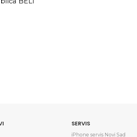
blića BELI
VI
SERVIS
iPhone servis Novi Sad