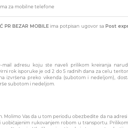
ma za mobilne telefone
Ć PR BEZAR MOBILE
ima potpisan ugovor sa
Post exp
mail adresu koju ste naveli prilikom kreiranja naru
ni rok isporuke je od 2 do 5 radnih dana za celu teritor
a izvršena preko vikenda (subotom i nedeljom), dosta
vrše subotom i nedeljom.
7 h. Molimo Vas da u tom periodu obezbedite da na adres
ćeni uobičajenim rukovanjem robom u transportu. Prilik