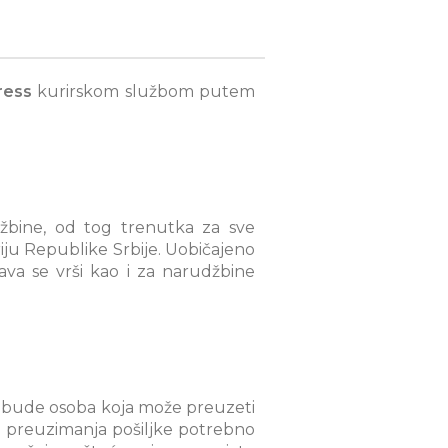
ress
kurirskom službom putem
džbine, od tog trenutka za sve
iju Republike Srbije. Uobičajeno
va se vrši kao i za narudžbine
i bude osoba koja može preuzeti
om preuzimanja pošiljke potrebno