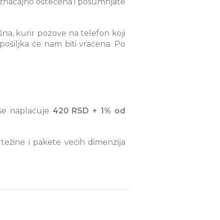
a značajno oštećena i posumnjate
na, kurir pozove na telefon koji
pošiljka će nam biti vraćena. Po
se naplaćuje
420 RSD + 1% od
ežine i pakete većih dimenzija