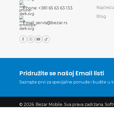
Najčešća
Phone: +381 65 63 63 133
Blog
Email: servis@bezar.rs
Pridružite se našoj Email listi
Saznajte prvi za specijalne ponude i budite u 
© 2026.
Bezar Mobile
. Sva prava zadržana. Sof