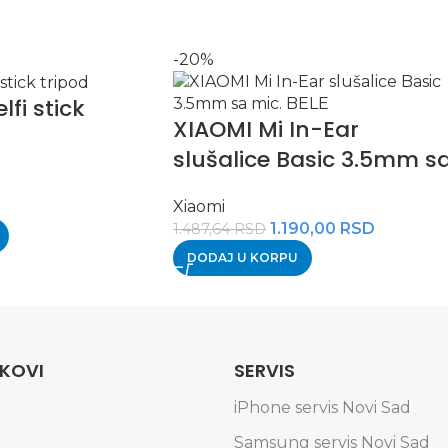
-20%
lfi stick
XIAOMI Mi In-Ear
slušalice Basic 3.5mm s
mic. BELE
Xiaomi
1.190,00
RSD
1.487,64
RSD
DODAJ U KORPU
NKOVI
SERVIS
iPhone servis Novi Sad
Samsung servis Novi Sad