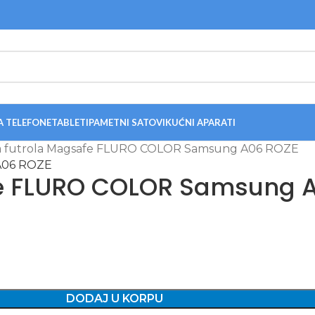
A TELEFONE
TABLETI
PAMETNI SATOVI
KUĆNI APARATI
ka futrola Magsafe FLURO COLOR Samsung A06 ROZE
afe FLURO COLOR Samsung 
DODAJ U KORPU