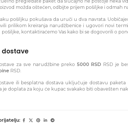
izuelno pregledate paket da slučajno ne postoje neka vi
roizvod možda oštećen, odbijte prijem pošiljke i odmah na
vaku pošiljku pokušava da uruči u dva navrata. Uobičaje
avili prilikom kreiranja narudžbenice i ugovori novi ter
 pošiljke, kontaktiraćemo Vas kako bi se dogovorili o po
 dostave
ostave za sve narudžbine preko
5000 RSD
RSD je bes
bine
RSD.
stave ili besplatna dostava uključuje dostavu paketa
je doplata za koju će kupac svakako biti obavešten nak
prijatelju: