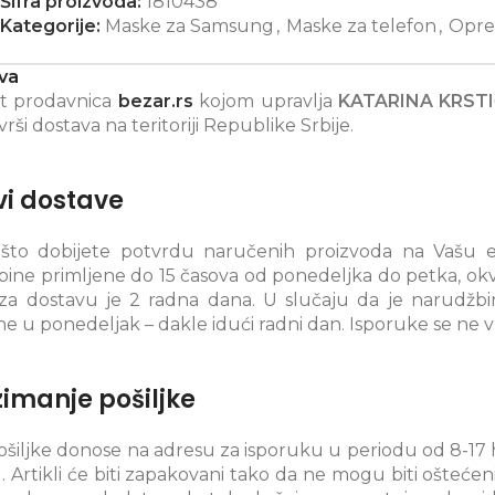
Šifra proizvoda:
1810438
Kategorije:
Maske za Samsung
,
Maske za telefon
,
Opre
va
et prodavnica
bezar.rs
kojom upravlja
KATARINA KRSTI
vrši dostava na teritoriji Republike Srbije.
vi dostave
što dobijete potvrdu naručenih proizvoda na Vašu e-
ine primljene do 15 časova od ponedeljka do petka, okvir
a dostavu je 2 radna dana. U slučaju da je narudžbin
ne u ponedeljak – dakle idući radni dan. Isporuke se ne 
imanje pošiljke
pošiljke donose na adresu za isporuku u periodu od 8-1
u. Artikli će biti zapakovani tako da ne mogu biti ošte