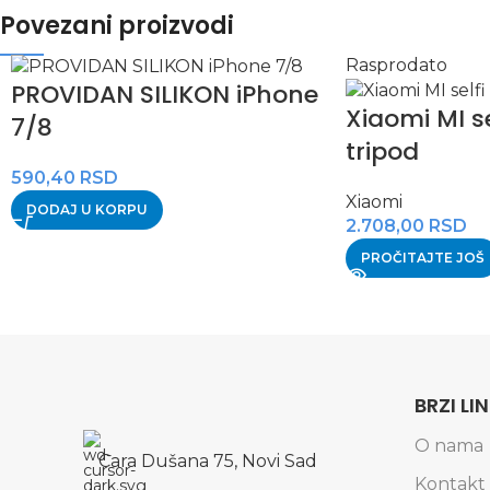
Povezani proizvodi
Rasprodato
PROVIDAN SILIKON iPhone
Xiaomi MI se
7/8
tripod
590,40
RSD
Xiaomi
DODAJ U KORPU
2.708,00
RSD
PROČITAJTE JOŠ
BRZI LI
O nama
Cara Dušana 75, Novi Sad
Kontakt