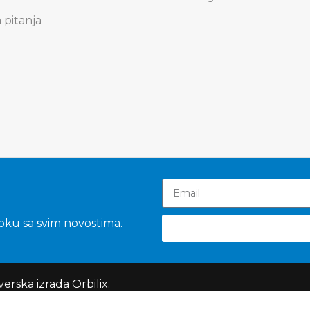
 pitanja
toku sa svim novostima.
tverska izrada
Orbilix
.