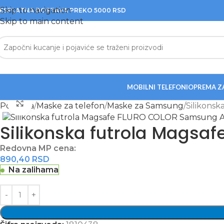
Skip to navigation
ESPLATNA DOSTAVA PREKO 5000 RSD
Skip to main content
MOBILNI TELEFONI
OPREMA Z
Zumiraj sliku
Početna
Maske za telefon
Maske za Samsung
Silikons
Silikonska futrola Mags
Redovna MP cena:
890,40
RSD
Na zalihama