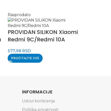
Rasprodato
PROVIDAN 
PROVIDAN SILIKON Xiaomi
13 MINI
a
Redmi 9C/Redmi 10A
632,28
RSD
577,98
RSD
DODAJ U KOR
PROČITAJTE JOŠ
INFORMACIJE
Uslovi korišćenja
Politika privatnosti