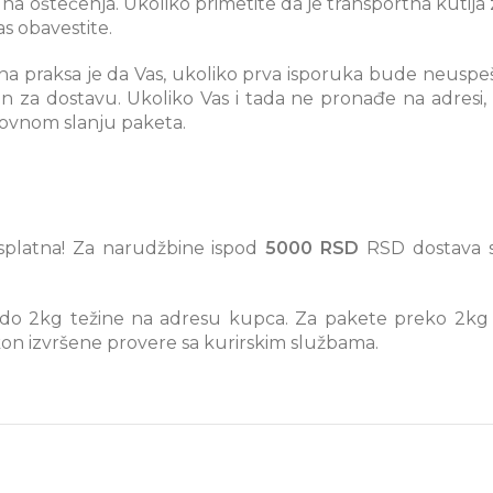
dna oštećenja. Ukoliko primetite da je transportna kutij
s obavestite.
na praksa je da Vas, ukoliko prva isporuka bude neuspeš
min za dostavu. Ukoliko Vas i tada ne pronađe na adresi, 
novnom slanju paketa.
platna! Za narudžbine ispod
5000 RSD
RSD dostava 
 do 2kg težine na adresu kupca. Za pakete preko 2kg t
on izvršene provere sa kurirskim službama.