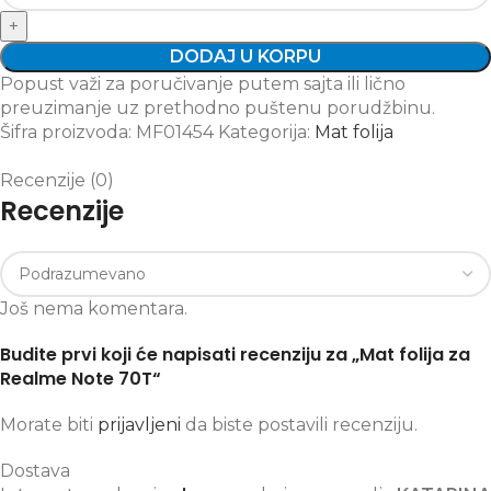
DODAJ U KORPU
Popust važi za poručivanje putem sajta ili lično
preuzimanje uz prethodno puštenu porudžbinu.
Šifra proizvoda:
MF01454
Kategorija:
Mat folija
Recenzije (0)
Recenzije
Još nema komentara.
Budite prvi koji će napisati recenziju za „Mat folija za
Realme Note 70T“
Morate biti
prijavljeni
da biste postavili recenziju.
Dostava