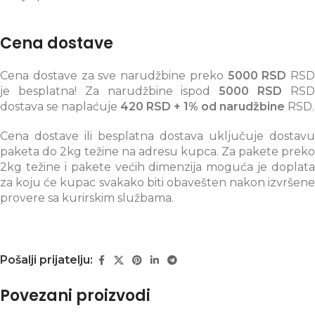
Cena dostave
Cena dostave za sve narudžbine preko
5000 RSD
RSD
je besplatna! Za narudžbine ispod
5000 RSD
RS
dostava se naplaćuje
420 RSD + 1% od narudžbine
RSD.
Cena dostave ili besplatna dostava uključuje dostavu
paketa do 2kg težine na adresu kupca. Za pakete preko
2kg težine i pakete većih dimenzija moguća je doplata
za koju će kupac svakako biti obavešten nakon izvršene
provere sa kurirskim službama.
Pošalji prijatelju:
Povezani proizvodi