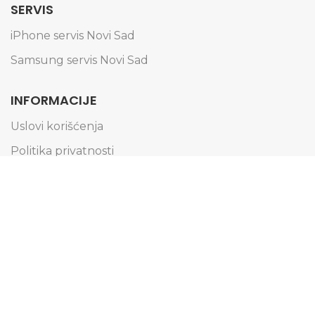
SERVIS
iPhone servis Novi Sad
Samsung servis Novi Sad
INFORMACIJE
Uslovi korišćenja
Politika privatnosti
Obaveštenje o kolačićima
Informacije o dostavi
Načini plaćanja
Reklamacije i zamena artikala
Pravo na odustajanje