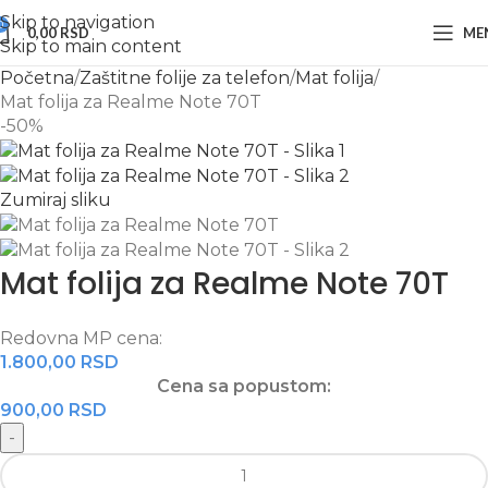
Skip to navigation
0
0,00
RSD
ME
Skip to main content
Početna
Zaštitne folije za telefon
Mat folija
Mat folija za Realme Note 70T
-50%
Zumiraj sliku
Mat folija za Realme Note 70T
Redovna MP cena:
1.800,00
RSD
Cena sa popustom:
900,00
RSD