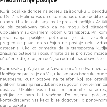
Preuzimanje pošiljke
Kuriri pošiljke donose na adresu za isporuku u periodu
od 8-17 h. Molimo Vas da u tom periodu obezbedite da
na adresi bude osoba koja može preuzeti pošiljku. Artikli
će biti zapakovani tako da ne mogu biti oštećeni
uobičajenim rukovanjem robom u transportu. Prilikom
preuzimanja pošiljke potrebno je da vizuelno
pregledate paket da slučajno ne postoje neka vidna
oštećenja. Ukoliko primetite da je transportna kutija
značajno oštećena i posumnjate da je proizvod možda
oštećen, odbijte prijem pošiljke i odmah nas obavestite.
Kurir svaku pošiljku pokušava da uruči u dva navrata.
Uobičajena praksa je da Vas, ukoliko prva isporuka bude
neuspešna, kurir pozove na telefon koji ste ostavili
prilikom kreiranja narudžbenice i ugovori novi termin za
dostavu. Ukoliko Vas i tada ne pronađe na adresi,
pošiljka će nam biti vraćena. Po prijemu pošiljke,
kontaktiraćemo Vas kako bi se dogovorili o ponovnom
slanju paketa.