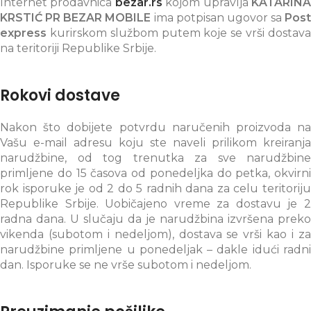
Internet prodavnica
bezar.rs
kojom upravlja
KATARIN
KRSTIĆ PR BEZAR MOBILE
ima potpisan ugovor sa
Post
express
kurirskom službom putem koje se vrši dostava
na teritoriji Republike Srbije.
Rokovi dostave
Nakon što dobijete potvrdu naručenih proizvoda na
Vašu e-mail adresu koju ste naveli prilikom kreiranja
narudžbine, od tog trenutka za sve narudžbine
primljene do 15 časova od ponedeljka do petka, okvirni
rok isporuke je od 2 do 5 radnih dana za celu teritoriju
Republike Srbije. Uobičajeno vreme za dostavu je 2
radna dana. U slučaju da je narudžbina izvršena preko
vikenda (subotom i nedeljom), dostava se vrši kao i za
narudžbine primljene u ponedeljak – dakle idući radni
dan. Isporuke se ne vrše subotom i nedeljom.