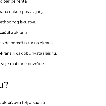
o par benefita.
krana nakon postavljanja.
rethodnog iskustva.
 zaštitu
ekrana.
o da nemaš ništa na ekranu.
krana ili čak obuhvata i lajsnu.
svoje matirane površine.
ju?
alepiš ovu foliju kada ti