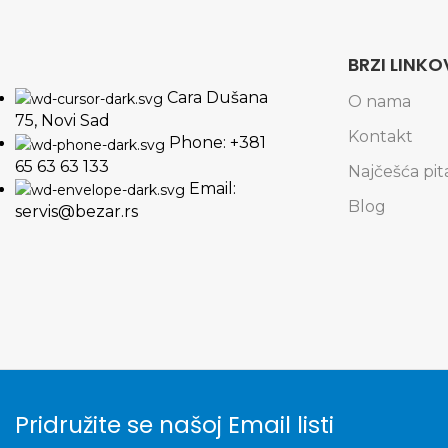
BRZI LINKO
Cara Dušana
O nama
75, Novi Sad
Kontakt
Phone: +381
65 63 63 133
Najčešća pit
Email:
Blog
servis@bezar.rs
Pridružite se našoj Email listi