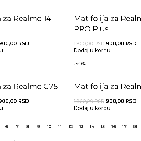
a za Realme 14
Mat folija za Real
PRO Plus
900,00
RSD
900,00
RSD
1.800,00
RSD
pu
Dodaj u korpu
-50%
ja za Realme C75
Mat folija za Real
900,00
RSD
900,00
RSD
1.800,00
RSD
pu
Dodaj u korpu
6
7
8
9
10
11
12
13
14
15
16
17
18