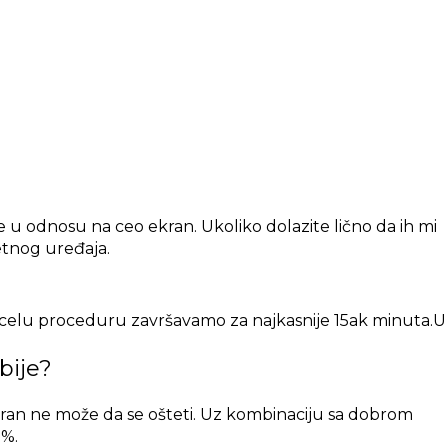
 u odnosu na ceo ekran. Ukoliko dolazite lično da ih mi
etnog uređaja.
 i celu proceduru završavamo za najkasnije 15ak minuta.U
bije?
 ekran ne može da se ošteti. Uz kombinaciju sa dobrom
0%.