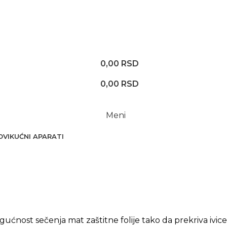
0,00
RSD
0,00
RSD
Meni
OVI
KUĆNI APARATI
tan izgled.
ućnost sečenja mat zaštitne folije tako da prekriva ivice