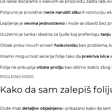
Da lakše dočaramo o kakvom se proizvodu zaista radi, ev
Potpuno je providna i
neće narušiti sliku
ili rezoluciju e
Lepljenje je
veoma jednostavno
i može se obaviti bez p
Izuzetno je tanka i idealna za ljude koji preferiraju
tanju
Otisak prsta i touch screen
funkcionišu
bez problema, ka
Imamo mogućnost sečenja folije tako da
prekriva ivice
e
Folija ne prikuplja
otiske prstiju
kao obično staklo zbog 
POGLEDAJ VIDEO
Kako da sam zalepiš foli
Ovde imaš
detaljno objašnjeno
i prikazano kako da sam z