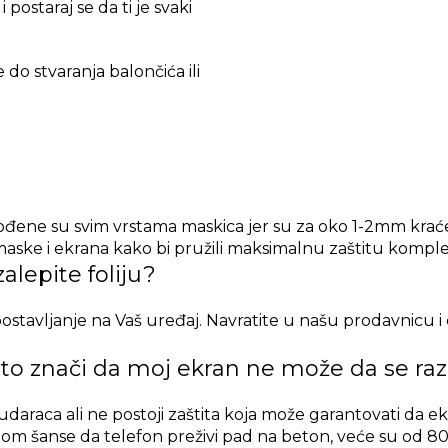
postaraj se da ti je svaki
e do stvaranja balončića ili
gođene su svim vrstama maskica jer su za oko 1-2mm kraće
aske i ekrana kako bi pružili maksimalnu zaštitu kompl
alepite foliju?
 postavljanje na Vaš uređaj. Navratite u našu prodavnicu
i to znači da moj ekran ne može da se raz
i udaraca ali ne postoji zaštita koja može garantovati da
lijom šanse da telefon preživi pad na beton, veće su od 8