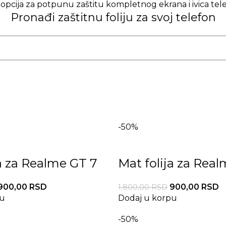
a opcija za potpunu zaštitu kompletnog ekrana i ivica tel
Pronađi zaštitnu foliju za svoj telefon
-50%
ja za Realme GT 7
Mat folija za Real
900,00
RSD
900,00
RSD
1.800,00
RSD
pu
Dodaj u korpu
-50%