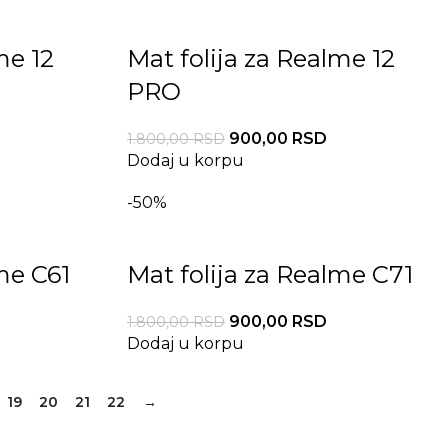
me 12
Mat folija za Realme 12
PRO
900,00
RSD
1.800,00
RSD
Dodaj u korpu
-50%
me C61
Mat folija za Realme C71
900,00
RSD
1.800,00
RSD
Dodaj u korpu
19
20
21
22
→