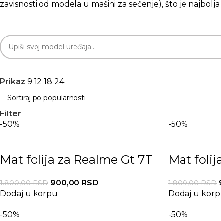
zavisnosti od modela u mašini za sečenje), što je najbolj
Prikaz
9
12
18
24
Filter
-50%
-50%
Mat folija za Realme Gt 7T
Mat foli
900,00
RSD
1.800,00
RSD
1.800,00
RSD
Dodaj u korpu
Dodaj u kor
-50%
-50%