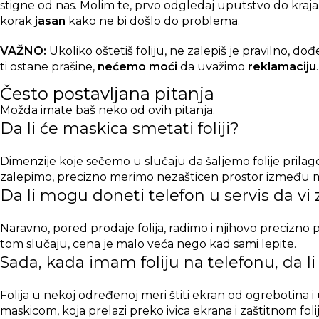
stigne od nas. Molim te, prvo odgledaj uputstvo do kraja i 
korak
jasan
kako ne bi došlo do problema.
VAŽNO:
Ukoliko oštetiš foliju, ne zalepiš je pravilno, dođ
ti ostane prašine,
nećemo moći
da uvažimo
reklamaciju
.
Često postavljana pitanja
Možda imate baš neko od ovih pitanja.
Da li će maskica smetati foliji?
Dimenzije koje sečemo u slučaju da šaljemo folije prila
zalepimo, precizno merimo nezašticen prostor između m
Da li mogu doneti telefon u servis da vi z
Naravno, pored prodaje folija, radimo i njihovo precizno
tom slučaju, cena je malo veća nego kad sami lepite.
Sada, kada imam foliju na telefonu, da l
Folija u nekoj određenoj meri štiti ekran od ogrebotina 
maskicom, koja prelazi preko ivica ekrana i zaštitnom fo