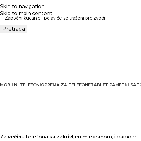
BESPLATNA DOSTAVA PREKO 5000 RSD
Skip to navigation
Skip to main content
Pretraga
MOBILNI TELEFONI
OPREMA ZA TELEFONE
TABLETI
PAMETNI SAT
Zaštitna
mat folija
za telefon
Ne sakuplja otiske prstiju i daje telefonu sasvim drugačiji, elegan
Za većinu telefona sa zakrivljenim ekranom
, imamo mog