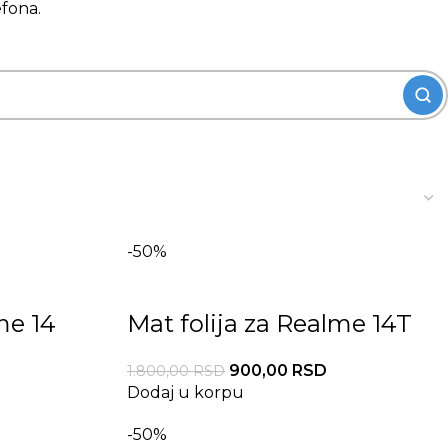
efona.
-50%
me 14
Mat folija za Realme 14T
900,00
RSD
1.800,00
RSD
Dodaj u korpu
-50%