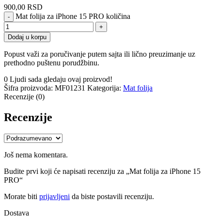
900,00
RSD
Mat folija za iPhone 15 PRO količina
Dodaj u korpu
Popust važi za poručivanje putem sajta ili lično preuzimanje uz
prethodno puštenu porudžbinu.
0
Ljudi sada gledaju ovaj proizvod!
Šifra proizvoda:
MF01231
Kategorija:
Mat folija
Recenzije (0)
Recenzije
Još nema komentara.
Budite prvi koji će napisati recenziju za „Mat folija za iPhone 15
PRO“
Morate biti
prijavljeni
da biste postavili recenziju.
Dostava