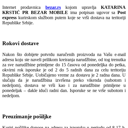
Internet prodavnica
bezar.rs
kojom upravlja
KATARINA
KRSTIĆ PR BEZAR MOBILE
ima potpisan ugovor sa
Post
express
kurirskom službom putem koje se vrši dostava na teritoriji
Republike Srbije.
Rokovi dostave
Nakon što dobijete potvrdu naručenih proizvoda na Vašu e-mail
adresu koju ste naveli prilikom kreiranja narudžbine, od tog trenutka
za sve narudžbine primljene do 15 časova od ponedeljka do petka,
okvirni rok isporuke je od 2 do 5 radnih dana za celu teritoriju
Republike Srbije. Uobičajeno vreme za dostavu je 2 radna dana. U
slučaju da je narudžbina izvršena preko vikenda (subotom i
nedeljom), dostava se vrši kao i za narudžbine primljene u
ponedeljak – dakle idući radni dan. Isporuke se ne vrše subotom i
nedeljom.
Preuzimanje pošiljke
Kuriri pošiljke donose na adresu za isporuku u periodu od 8-17 h.