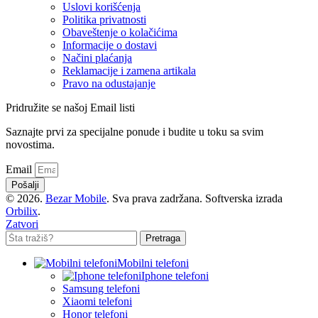
Uslovi korišćenja
Politika privatnosti
Obaveštenje o kolačićima
Informacije o dostavi
Načini plaćanja
Reklamacije i zamena artikala
Pravo na odustajanje
Pridružite se našoj Email listi
Saznajte prvi za specijalne ponude i budite u toku sa svim
novostima.
Email
Pošalji
© 2026.
Bezar Mobile
. Sva prava zadržana. Softverska izrada
Orbilix
.
Zatvori
Pretraga
Mobilni telefoni
Iphone telefoni
Samsung telefoni
Xiaomi telefoni
Honor telefoni