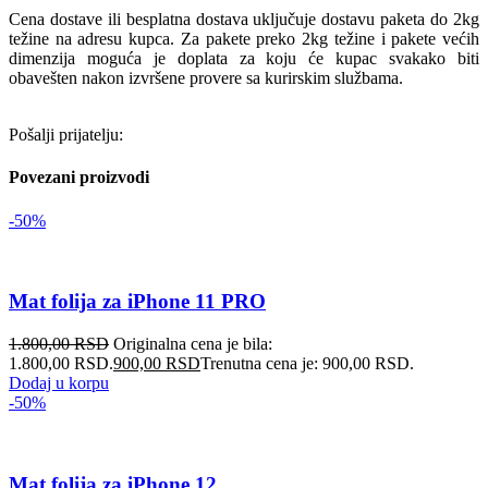
Cena dostave ili besplatna dostava uključuje dostavu paketa do 2kg
težine na adresu kupca. Za pakete preko 2kg težine i pakete većih
dimenzija moguća je doplata za koju će kupac svakako biti
obavešten nakon izvršene provere sa kurirskim službama.
Pošalji prijatelju:
Povezani proizvodi
-50%
Mat folija za iPhone 11 PRO
1.800,00
RSD
Originalna cena je bila:
1.800,00 RSD.
900,00
RSD
Trenutna cena je: 900,00 RSD.
Dodaj u korpu
-50%
Mat folija za iPhone 12