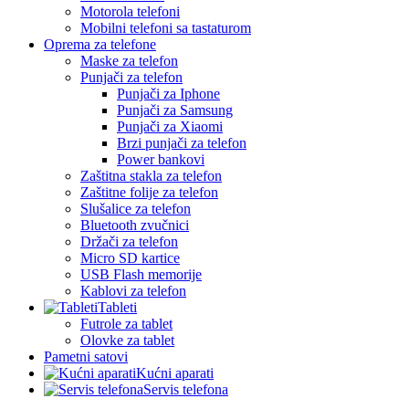
Motorola telefoni
Mobilni telefoni sa tastaturom
Oprema za telefone
Maske za telefon
Punjači za telefon
Punjači za Iphone
Punjači za Samsung
Punjači za Xiaomi
Brzi punjači za telefon
Power bankovi
Zaštitna stakla za telefon
Zaštitne folije za telefon
Slušalice za telefon
Bluetooth zvučnici
Držači za telefon
Micro SD kartice
USB Flash memorije
Kablovi za telefon
Tableti
Futrole za tablet
Olovke za tablet
Pametni satovi
Kućni aparati
Servis telefona