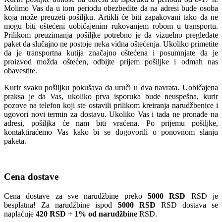
Molimo Vas da u tom periodu obezbedite da na adresi bude osoba
koja može preuzeti pošiljku. Artikli će biti zapakovani tako da ne
mogu biti oštećeni uobičajenim rukovanjem robom u transportu.
Prilikom preuzimanja pošiljke potrebno je da vizuelno pregledate
paket da slučajno ne postoje neka vidna oštećenja. Ukoliko primetite
da je transportna kutija značajno oštećena i posumnjate da je
proizvod možda oštećen, odbijte prijem pošiljke i odmah nas
obavestite.
Kurir svaku pošiljku pokušava da uruči u dva navrata. Uobičajena
praksa je da Vas, ukoliko prva isporuka bude neuspešna, kurir
pozove na telefon koji ste ostavili prilikom kreiranja narudžbenice i
ugovori novi termin za dostavu. Ukoliko Vas i tada ne pronađe na
adresi, pošiljka će nam biti vraćena. Po prijemu pošiljke,
kontaktiraćemo Vas kako bi se dogovorili o ponovnom slanju
paketa.
Cena dostave
Cena dostave za sve narudžbine preko
5000 RSD
RSD je
besplatna! Za narudžbine ispod
5000 RSD
RSD dostava se
naplaćuje
420 RSD + 1% od narudžbine
RSD.