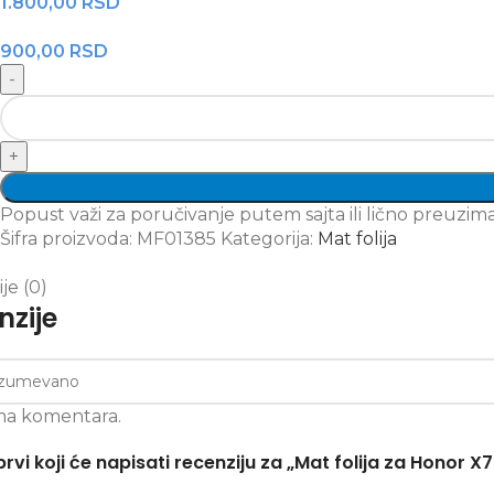
1.800,00
RSD
900,00
RSD
Popust važi za poručivanje putem sajta ili lično preuz
Šifra proizvoda:
MF01385
Kategorija:
Mat folija
je (0)
nzije
ma komentara.
prvi koji će napisati recenziju za „Mat folija za Honor X