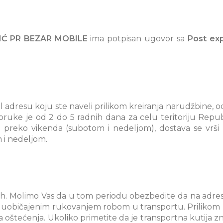
IĆ PR BEZAR MOBILE
ima potpisan ugovor sa
Post ex
adresu koju ste naveli prilikom kreiranja narudžbine, 
oruke je od 2 do 5 radnih dana za celu teritoriju Repu
a preko vikenda (subotom i nedeljom), dostava se vrši
 i nedeljom.
7 h. Molimo Vas da u tom periodu obezbedite da na adre
ćeni uobičajenim rukovanjem robom u transportu. Prilikom
 oštećenja. Ukoliko primetite da je transportna kutija 