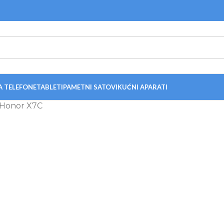
A TELEFONE
TABLETI
PAMETNI SATOVI
KUĆNI APARATI
a Honor X7C