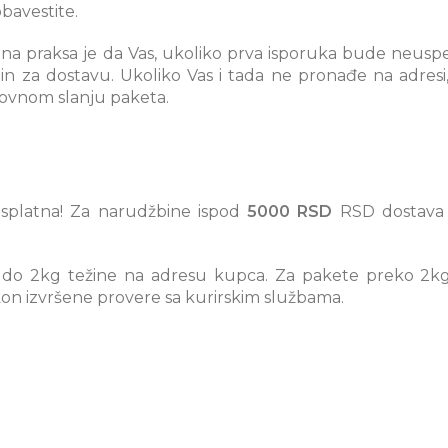
bavestite.
na praksa je da Vas, ukoliko prva isporuka bude neuspe
min za dostavu. Ukoliko Vas i tada ne pronađe na adresi,
novnom slanju paketa.
splatna! Za narudžbine ispod
5000 RSD
RSD dostava 
 do 2kg težine na adresu kupca. Za pakete preko 2kg 
on izvršene provere sa kurirskim službama.