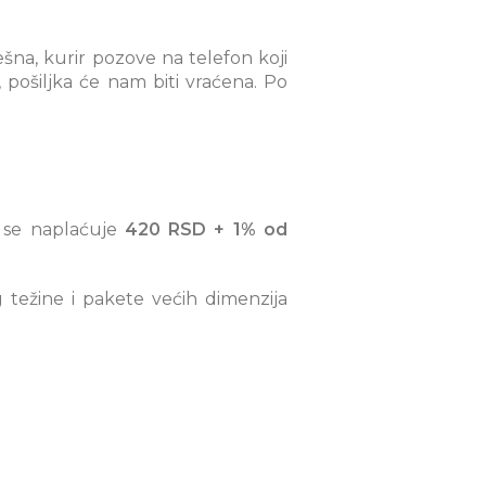
šna, kurir pozove na telefon koji
 pošiljka će nam biti vraćena. Po
se naplaćuje
420 RSD + 1% od
težine i pakete većih dimenzija