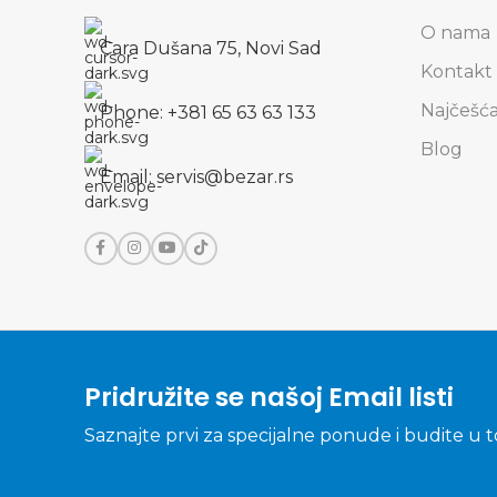
O nama
Cara Dušana 75, Novi Sad
Kontakt
Najčešća
Phone: +381 65 63 63 133
Blog
Email: servis@bezar.rs
Pridružite se našoj Email listi
Saznajte prvi za specijalne ponude i budite u 