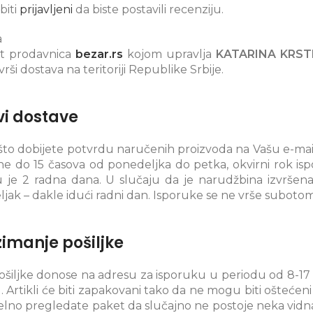
biti
prijavljeni
da biste postavili recenziju.
a
et prodavnica
bezar.rs
kojom upravlja
KATARINA KRST
vrši dostava na teritoriji Republike Srbije.
vi dostave
to dobijete potvrdu naručenih proizvoda na Vašu e-mail 
ne do 15 časova od ponedeljka do petka, okvirni rok isp
 je 2 radna dana. U slučaju da je narudžbina izvršen
jak – dakle idući radni dan. Isporuke se ne vrše subotom
imanje pošiljke
pošiljke donose na adresu za isporuku u periodu od 8-1
u. Artikli će biti zapakovani tako da ne mogu biti ošte
elno pregledate paket da slučajno ne postoje neka vidna