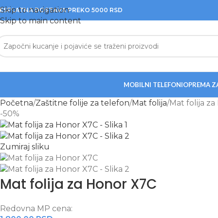
Skip to navigation
ESPLATNA DOSTAVA PREKO 5000 RSD
Skip to main content
MOBILNI TELEFONI
OPREMA Z
Početna
Zaštitne folije za telefon
Mat folija
Mat folija z
-50%
Zumiraj sliku
Mat folija za Honor X7C
Redovna MP cena: