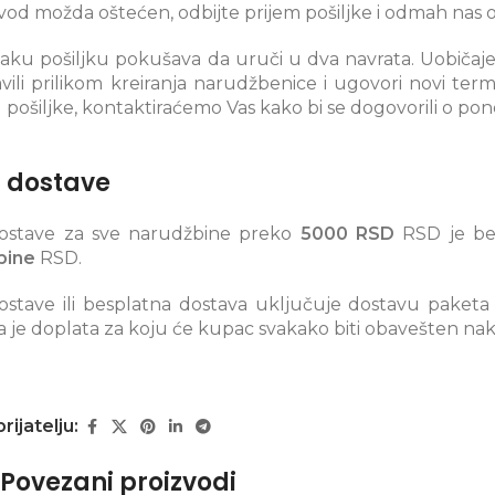
zvod možda oštećen, odbijte prijem pošiljke i odmah nas o
vaku pošiljku pokušava da uruči u dva navrata. Uobičaje
avili prilikom kreiranja narudžbenice i ugovori novi ter
 pošiljke, kontaktiraćemo Vas kako bi se dogovorili o po
 dostave
ostave za sve narudžbine preko
5000 RSD
RSD je be
bine
RSD.
stave ili besplatna dostava uključuje dostavu paketa
je doplata za koju će kupac svakako biti obavešten nak
prijatelju:
Povezani proizvodi