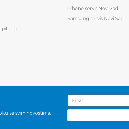
iPhone servis Novi Sad
Samsung servis Novi Sad
 pitanja
toku sa svim novostima.