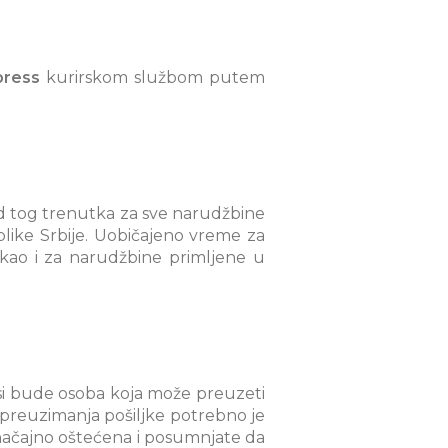
press
kurirskom službom putem
od tog trenutka za sve narudžbine
blike Srbije. Uobičajeno vreme za
 kao i za narudžbine primljene u
si bude osoba koja može preuzeti
 preuzimanja pošiljke potrebno je
značajno oštećena i posumnjate da