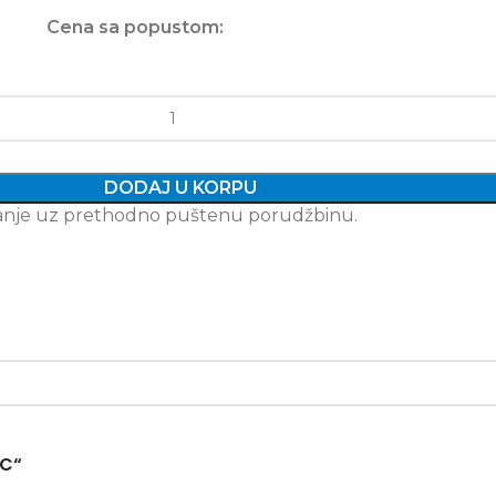
Cena sa popustom:
DODAJ U KORPU
imanje uz prethodno puštenu porudžbinu.
7C“