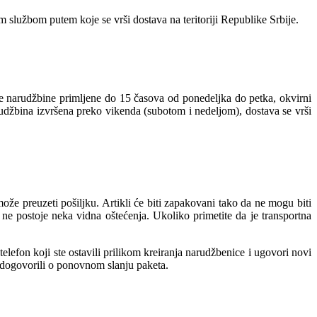
 službom putem koje se vrši dostava na teritoriji Republike Srbije.
ve narudžbine primljene do 15 časova od ponedeljka do petka, okvirni
rudžbina izvršena preko vikenda (subotom i nedeljom), dostava se vrši
e preuzeti pošiljku. Artikli će biti zapakovani tako da ne mogu biti
ne postoje neka vidna oštećenja. Ukoliko primetite da je transportna
lefon koji ste ostavili prilikom kreiranja narudžbenice i ugovori novi
e dogovorili o ponovnom slanju paketa.