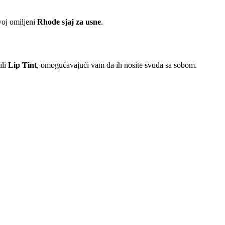
voj omiljeni
Rhode sjaj za usne
.
ili
Lip Tint
, omogućavajući vam da ih nosite svuda sa sobom.