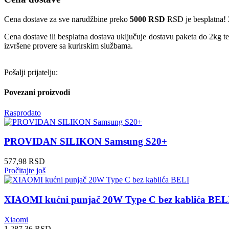
Cena dostave za sve narudžbine preko
5000 RSD
RSD je besplatna! 
Cena dostave ili besplatna dostava uključuje dostavu paketa do 2kg t
izvršene provere sa kurirskim službama.
Pošalji prijatelju:
Povezani proizvodi
Rasprodato
PROVIDAN SILIKON Samsung S20+
577,98
RSD
Pročitajte još
XIAOMI kućni punjač 20W Type C bez kablića BEL
Xiaomi
1.287,36
RSD