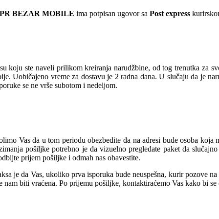
 PR BEZAR MOBILE
ima potpisan ugovor sa
Post express
kurirskom
u koju ste naveli prilikom kreiranja narudžbine, od tog trenutka za s
rbije. Uobičajeno vreme za dostavu je 2 radna dana. U slučaju da je na
sporuke se ne vrše subotom i nedeljom.
olimo Vas da u tom periodu obezbedite da na adresi bude osoba koja mož
manja pošiljke potrebno je da vizuelno pregledate paket da slučajno 
dbijte prijem pošiljke i odmah nas obavestite.
sa je da Vas, ukoliko prva isporuka bude neuspešna, kurir pozove na te
će nam biti vraćena. Po prijemu pošiljke, kontaktiraćemo Vas kako bi s