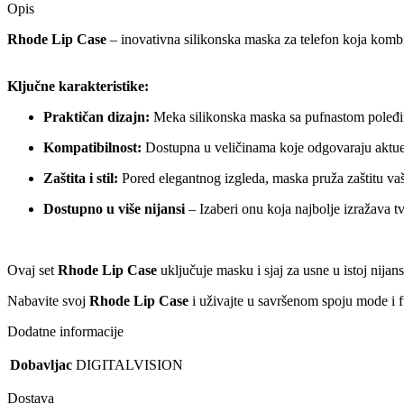
Opis
Rhode Lip Case
– inovativna silikonska maska za telefon koja kombi
Ključne karakteristike:
Praktičan dizajn:
Meka silikonska maska sa pufnastom poleđi
Kompatibilnost:
Dostupna u veličinama koje odgovaraju aktu
Zaštita i stil:
Pored elegantnog izgleda, maska pruža zaštitu va
Dostupno u više nijansi
– Izaberi onu koja najbolje izražava tvo
Ovaj set
Rhode Lip Case
uključuje masku i sjaj za usne u istoj nija
Nabavite svoj
Rhode Lip Case
i uživajte u savršenom spoju mode i f
Dodatne informacije
Dobavljac
DIGITALVISION
Dostava