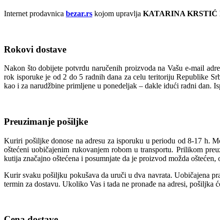
Internet prodavnica
bezar.rs
kojom upravlja
KATARINA KRSTIĆ
Rokovi dostave
Nakon što dobijete potvrdu naručenih proizvoda na Vašu e-mail adres
rok isporuke je od 2 do 5 radnih dana za celu teritoriju Republike S
kao i za narudžbine primljene u ponedeljak – dakle idući radni dan. I
Preuzimanje pošiljke
Kuriri pošiljke donose na adresu za isporuku u periodu od 8-17 h. M
oštećeni uobičajenim rukovanjem robom u transportu. Prilikom preuzi
kutija značajno oštećena i posumnjate da je proizvod možda oštećen, o
Kurir svaku pošiljku pokušava da uruči u dva navrata. Uobičajena prak
termin za dostavu. Ukoliko Vas i tada ne pronađe na adresi, pošiljka 
Cena dostave