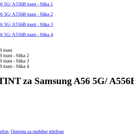
INT za Samsung A56 5G/ A556B
lefon
,
Oprema za mobilne telefone