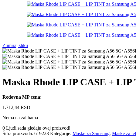
Zumiraj sliku
Maska Rhode LIP CASE + LIP T
Redovna MP cena:
1.712,44
RSD
Nema na zalihama
0
Ljudi sada gledaju ovaj proizvod!
Šifra proizvoda:
619223
Kategorije:
Maske za Samsung
,
Maske za te