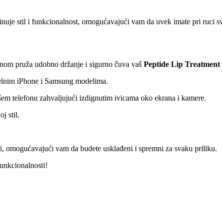
nuje stil i funkcionalnost, omogućavajući vam da uvek imate pri ruci s
nom pruža udobno držanje i sigurno čuva vaš
Peptide Lip Treatment
elnim iPhone i Samsung modelima.
šem telefonu zahvaljujući izdignutim ivicama oko ekrana i kamere.
j stil.
nsi, omogućavajući vam da budete usklađeni i spremni za svaku priliku.
unkcionalnosti!