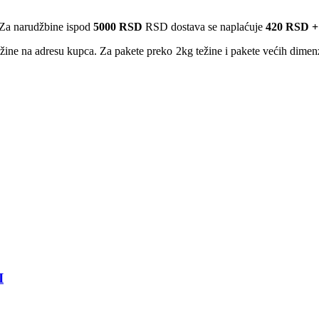
Za narudžbine ispod
5000 RSD
RSD dostava se naplaćuje
420 RSD +
ežine na adresu kupca. Za pakete preko 2kg težine i pakete većih dime
I