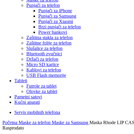
Punjači za telefon
Punjači za iPhone
Punjači za Samsung
Punjači za Xiaomi
Brzi punjači za telefon
Power bankovi
Zaštitna stakla za telefon
Zaštitne folije za telefon
Slušalice za telefon
Bluetooth zvučnici
Držači za telefon
Micro SD kartice
Kablovi za telefon
USB Flash memorije
Tableti
Futrole za tablet
Olovke za tablet
Pametni satovi
Kućni aparati
Servis mobilnih telefona
Početna
Maske za telefon
Maske za Samsung
Maska Rhode LIP CAS
Rasprodato