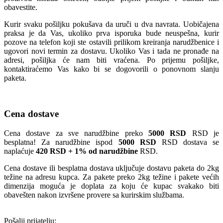
obavestite.
Kurir svaku pošiljku pokušava da uruči u dva navrata. Uobičajena
praksa je da Vas, ukoliko prva isporuka bude neuspešna, kurir
pozove na telefon koji ste ostavili prilikom kreiranja narudžbenice i
ugovori novi termin za dostavu. Ukoliko Vas i tada ne pronađe na
adresi, pošiljka će nam biti vraćena. Po prijemu pošiljke,
kontaktiraćemo Vas kako bi se dogovorili o ponovnom slanju
paketa.
Cena dostave
Cena dostave za sve narudžbine preko
5000 RSD
RSD je
besplatna! Za narudžbine ispod
5000 RSD
RSD dostava se
naplaćuje
420 RSD + 1% od narudžbine
RSD.
Cena dostave ili besplatna dostava uključuje dostavu paketa do 2kg
težine na adresu kupca. Za pakete preko 2kg težine i pakete većih
dimenzija moguća je doplata za koju će kupac svakako biti
obavešten nakon izvršene provere sa kurirskim službama.
Pošalji prijatelju: