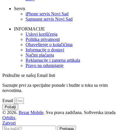
Servis
iPhone servis Novi Sad
Samsung servis Novi Sad
INFORMACIJE
Uslovi korišćenja
Politika privatnosti
Obaveštenje o kolačićima
Informacije o dostavi
Načini plaćanja
Reklamacije i zamena artikala
Pravo na odustajanje
Pridružite se našoj Email listi
Saznajte prvi za specijalne ponude i budite u toku sa svim
novostima.
Email
Pošalji
© 2026.
Bezar Mobile
. Sva prava zadržana. Softverska izrada
Orbilix
.
Zatvori
Pretraga