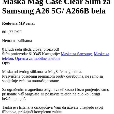
Maska Mag Case Clear Slim za
Samsung A26 5G/ A266B bela
Redovna MP cena:
801,32
RSD
Nema na zalihama
0
Ljudi sada gledaju ovaj proizvod!
Šifra proizvoda:
619345
Kategorije:
Maske za Samsung
,
Maske za
telefon
,
Oprema za mobilne telefone
Opis
Maska od tvrdog silikona sa MagSafe magnetima.
Presvučena posebnim premazom protiv ogrebotina, ne samo sa
spoljašnje već i sa unutrašnje strane.
Sa ugrađenim magnetima osigurava efikasno i brzo punjenje, samo
prislonite Vaš MagSafe ili postavite telefon na bilo koji drugi
bežični punjač.
Tanka je i lagana, a omogućava Vam da uživate u izgledu svog
iPhone-a, pružajući kompletnu zaštitu.