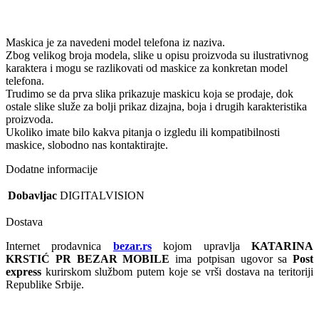
Maskica je za navedeni model telefona iz naziva.
Zbog velikog broja modela, slike u opisu proizvoda su ilustrativnog
karaktera i mogu se razlikovati od maskice za konkretan model
telefona.
Trudimo se da prva slika prikazuje maskicu koja se prodaje, dok
ostale slike služe za bolji prikaz dizajna, boja i drugih karakteristika
proizvoda.
Ukoliko imate bilo kakva pitanja o izgledu ili kompatibilnosti
maskice, slobodno nas kontaktirajte.
Dodatne informacije
Dobavljac
DIGITALVISION
Dostava
Internet prodavnica
bezar.rs
kojom upravlja
KATARINA
KRSTIĆ PR BEZAR MOBILE
ima potpisan ugovor sa
Post
express
kurirskom službom putem koje se vrši dostava na teritoriji
Republike Srbije.