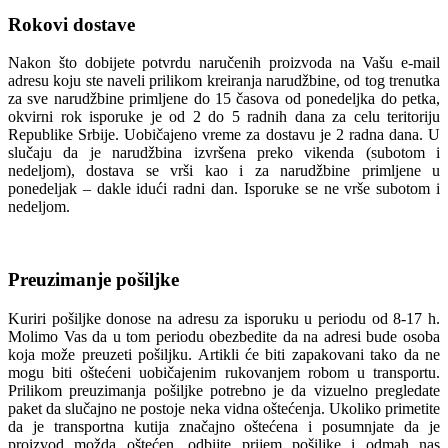
Rokovi dostave
Nakon što dobijete potvrdu naručenih proizvoda na Vašu e-mail
adresu koju ste naveli prilikom kreiranja narudžbine, od tog trenutka
za sve narudžbine primljene do 15 časova od ponedeljka do petka,
okvirni rok isporuke je od 2 do 5 radnih dana za celu teritoriju
Republike Srbije. Uobičajeno vreme za dostavu je 2 radna dana. U
slučaju da je narudžbina izvršena preko vikenda (subotom i
nedeljom), dostava se vrši kao i za narudžbine primljene u
ponedeljak – dakle idući radni dan. Isporuke se ne vrše subotom i
nedeljom.
Preuzimanje pošiljke
Kuriri pošiljke donose na adresu za isporuku u periodu od 8-17 h.
Molimo Vas da u tom periodu obezbedite da na adresi bude osoba
koja može preuzeti pošiljku. Artikli će biti zapakovani tako da ne
mogu biti oštećeni uobičajenim rukovanjem robom u transportu.
Prilikom preuzimanja pošiljke potrebno je da vizuelno pregledate
paket da slučajno ne postoje neka vidna oštećenja. Ukoliko primetite
da je transportna kutija značajno oštećena i posumnjate da je
proizvod možda oštećen, odbijte prijem pošiljke i odmah nas