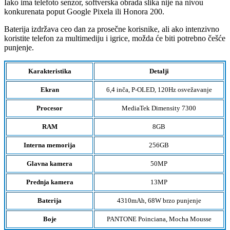
Iako ima telefoto senzor, softverska obrada slika nije na nivou
konkurenata poput Google Pixela ili Honora 200.
Baterija izdržava ceo dan za prosečne korisnike, ali ako intenzivno
koristite telefon za multimediju i igrice, možda će biti potrebno češće
punjenje.
Karakteristika
Detalji
Ekran
6,4 inča, P-OLED, 120Hz osvežavanje
Procesor
MediaTek Dimensity 7300
RAM
8GB
Interna memorija
256GB
Glavna kamera
50MP
Prednja kamera
13MP
Baterija
4310mAh, 68W brzo punjenje
Boje
PANTONE Poinciana, Mocha Mousse