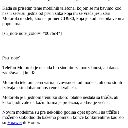
Kada se prisetim teme mobilnih telefona, kojom se mi bavimo kod
nas u servisu, jedna od prvih slika koja mi se vraća jesu stari
Motorola modeli, kao na primer CD930, koja je kod nas bila veoma
popularna.
[su_note note_color=“#007bc4″]
Popularne Motorole takođe vezujemo i za policiju i njihovu
komunikaciju.
[/su_note]
Telefon Motorola je nekada bio sinonim za pouzdanost, a i danas
zadržava taj imidž.
Motorola telefoni cena varira u zavisnosti od modela, ali ono što ih
izdvaja jeste dobar odnos cene i kvaliteta.
Motorola je u jednom trenutku skoro totalno nestala sa tržišta, ali
kako ljudi vole da kažu: forma je prolazna, a klasa je večna.
Novim modelima su pre nekoliko godina opet uplovili na tržište i
možemo slobodno da kažemo pomrsili konce konkurentima kao što
su
Huawei
ili Honor.