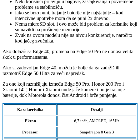
Neki korisnici prijavljuju bagove, zastajkivanja i povremene
probleme sa stabilnošću.
Iako se brzo puni, trajanje baterije nije najsjajnije – kod
intenzivne upotrebe mora da se puni 2x dnevno.
Nema microSD slot, i ovo može biti problem za korisnike koji
su navikli na proširenje memorije.
Zvuk na ovom modelu nije na nivou konkurencije, naročito
kod jačeg zvučnika.
Ako dolaziš sa Edge 40, promena na Edge 50 Pro ne donosi veliki
skok u performansama.
Ako si zadovoljan Edge 40, možda je bolje da ga zadržiš ili
razmotriš Edge 50 Ultra za veći napredak.
Za one koji razmišljaju između Edge 50 Pro, Honor 200 Pro i
Xiaomi 14T, Honor i Xiaomi nude jače kamere i bolje trajanje
baterije, dok Motorola donosi čist Android i brže punjenje.
Karakteristika
Detalji
Ekran
6,7 inča, AMOLED, 165Hz
Procesor
Snapdragon 8 Gen 3