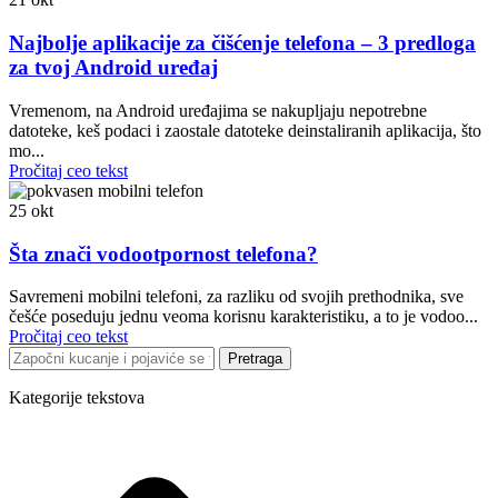
Najbolje aplikacije za čišćenje telefona – 3 predloga
za tvoj Android uređaj
Vremenom, na Android uređajima se nakupljaju nepotrebne
datoteke, keš podaci i zaostale datoteke deinstaliranih aplikacija, što
mo...
Pročitaj ceo tekst
25
okt
Šta znači vodootpornost telefona?
Savremeni mobilni telefoni, za razliku od svojih prethodnika, sve
češće poseduju jednu veoma korisnu karakteristiku, a to je vodoo...
Pročitaj ceo tekst
Pretraga
Kategorije tekstova