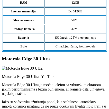
RAM
12GB
Interna memorija
Do 512GB
Glavna kamera
50MP
Prednja kamera
32MP
Baterija
4500mAh, 125W brzo punjenje
Boje
Crna, Ljubičasta, Srebrno-bela
Motorola Edge 30 Ultra
Motorola Edge 30 Ultra | YouTube
Motorola Edge 30 Ultra je moćan telefon sa vrhunskim ekranom,
jakim performansama i brzim punjenjem, ali kamere ostaju njegova
najslabija tačka.
Iako su softverska ažuriranja poboljšala stabilnost i autofokus,
mnogi korisnici smatraju da ne pruža očekivani kvalitet fotografija u