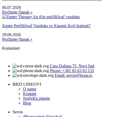
06.07.2026
Pročitajte članak »
Zepter Prečišćivač Vazduha vs Xiaomi: Koji Izabrati?
29.06.2026
Pročitajte članak »
Komentari
Cara Dušana 75, Novi Sad
Phone: +381 65 63 63 133
Email: servis@bezar.rs
BRZI LINKOVI
O nama
Kontakt
Najčešća pitanja
Blog
Servis
iPhone servis Novi Sad