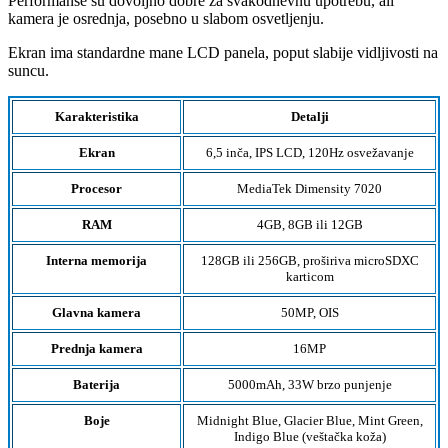
Performanse su dovoljno dobre za svakodnevnu upotrebu, ali
kamera je osrednja, posebno u slabom osvetljenju.
Ekran ima standardne mane LCD panela, poput slabije vidljivosti na
suncu.
Karakteristika
Detalji
Ekran
6,5 inča, IPS LCD, 120Hz osvežavanje
Procesor
MediaTek Dimensity 7020
RAM
4GB, 8GB ili 12GB
Interna memorija
128GB ili 256GB, proširiva microSDXC
karticom
Glavna kamera
50MP, OIS
Prednja kamera
16MP
Baterija
5000mAh, 33W brzo punjenje
Boje
Midnight Blue, Glacier Blue, Mint Green,
Indigo Blue (veštačka koža)