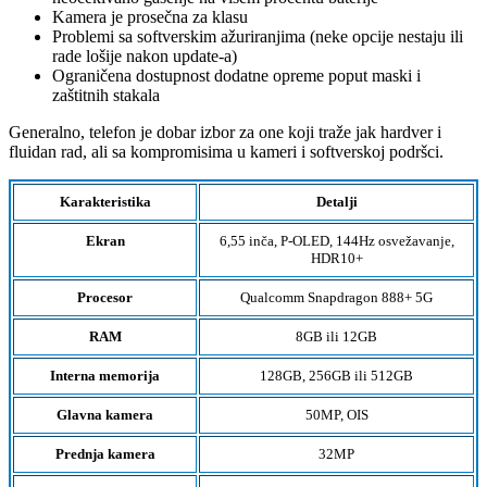
Kamera je prosečna za klasu
Problemi sa softverskim ažuriranjima (neke opcije nestaju ili
rade lošije nakon update-a)
Ograničena dostupnost dodatne opreme poput maski i
zaštitnih stakala
Generalno, telefon je dobar izbor za one koji traže jak hardver i
fluidan rad, ali sa kompromisima u kameri i softverskoj podršci.
Karakteristika
Detalji
Ekran
6,55 inča, P-OLED, 144Hz osvežavanje,
HDR10+
Procesor
Qualcomm Snapdragon 888+ 5G
RAM
8GB ili 12GB
Interna memorija
128GB, 256GB ili 512GB
Glavna kamera
50MP, OIS
Prednja kamera
32MP