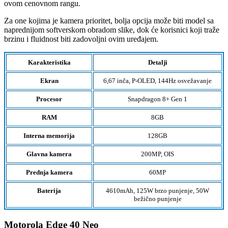
ovom cenovnom rangu.
Za one kojima je kamera prioritet, bolja opcija može biti model sa
naprednijom softverskom obradom slike, dok će korisnici koji traže
brzinu i fluidnost biti zadovoljni ovim uređajem.
Karakteristika
Detalji
Ekran
6,67 inča, P-OLED, 144Hz osvežavanje
Procesor
Snapdragon 8+ Gen 1
RAM
8GB
Interna memorija
128GB
Glavna kamera
200MP, OIS
Prednja kamera
60MP
Baterija
4610mAh, 125W brzo punjenje, 50W
bežično punjenje
Motorola Edge 40 Neo