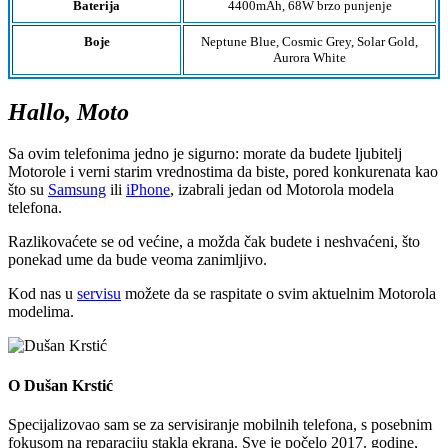
Baterija
4400mAh, 68W brzo punjenje
Boje
Neptune Blue, Cosmic Grey, Solar Gold,
Aurora White
Hallo, Moto
Sa ovim telefonima jedno je sigurno: morate da budete ljubitelj
Motorole i verni starim vrednostima da biste, pored konkurenata kao
što su
Samsung
ili
iPhone
, izabrali jedan od Motorola modela
telefona.
Razlikovaćete se od većine, a možda čak budete i neshvaćeni, što
ponekad ume da bude veoma zanimljivo.
Kod nas u
servisu
možete da se raspitate o svim aktuelnim Motorola
modelima.
O Dušan Krstić
Specijalizovao sam se za servisiranje mobilnih telefona, s posebnim
fokusom na reparaciju stakla ekrana. Sve je počelo 2017. godine,