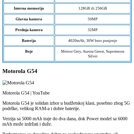
Interna memorija
128GB ili 256GB
Glavna kamera
50MP
Prednja kamera
32MP
Baterija
4020mAh, 30W brzo punjenje
Boje
Meteor Grey, Aurora Green, Supermoon
Silver
Motorola G54
Motorola G54 | YouTube
Motorola G54 je solidan izbor u budžetskoj klasi, posebno zbog 5G
podrške, velikog RAM-a i dobre baterije.
Verzija sa 5000 mAh traje do dva dana, dok Power model sa 6000
mAh može izdržati i duže.