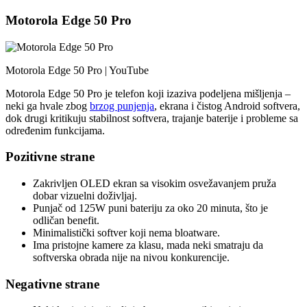
Motorola Edge 50 Pro
Motorola Edge 50 Pro | YouTube
Motorola Edge 50 Pro je telefon koji izaziva podeljena mišljenja –
neki ga hvale zbog
brzog punjenja
, ekrana i čistog Android softvera,
dok drugi kritikuju stabilnost softvera, trajanje baterije i probleme sa
određenim funkcijama.
Pozitivne strane
Zakrivljen OLED ekran sa visokim osvežavanjem pruža
dobar vizuelni doživljaj.
Punjač od 125W puni bateriju za oko 20 minuta, što je
odličan benefit.
Minimalistički softver koji nema bloatware.
Ima pristojne kamere za klasu, mada neki smatraju da
softverska obrada nije na nivou konkurencije.
Negativne strane