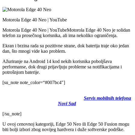
Motorola Edge 40 Neo | YouTube
Motorola Edge 40 Neo | YouTubeMotorola Edge 40 Neo je solidan
telefon za prosečnog korisnika, ali ima nekoliko ograničenja.
Ekran i brzina rada su pozitivne strane, dok baterija traje oko jedan
dan, što mnogi vide kao problem.
Ažuriranje na Android 14 kod nekih korisnika poboljšava
performanse, dok drugi prijavljuju probleme sa notifikacijama i
potrošnjom baterije.
[su_note note_color=“#007bc4″]
Ukoliko imate problema sa vašim Android telefonima, kontaktorajte
naš servis. Više o tome pročitajte na linku
Servis mobilnih telefona
Novi Sad
.
[/su_note]
U ovoj cenovnoj kategoriji, Edge 50 Neo ili Edge 50 Fusion mogu
biti bolji izbori zbog novijeg hardvera i duže softverske podrške.