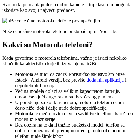
Svojim kupcima daju dosta dobre kamere u toj klasi, i to mogu da
iskoriste kao svoju najveću prednost.
Niže cene čine motorola telefone pristupačnijim | YouTube
Kakvi su Motorola telefoni?
Kada govorimo o motorola telefonima, važno je istaći nekoliko
ključnih karakteristika koje ih izdvajaju na tržištu:
Motorola se trudi da zadrži korisničko iskustvo što bliže
„stock“ Android verziji, bez previše
dodatnih aplikacija
i
nepotrebnih funkcija.
Većina modela dolazi sa velikim kapacitetom baterije,
omogućavajući dugotrajan rad bez čestog punjenja.
U poređenju sa konkurencijom, motorola telefoni cene su
često niže, dok i dalje nude dobre specifikacije.
Motorola je među prvima uvela savitljive telefone, kao što su
modeli iz Razr serije.
Bez obzira na to da li tražite budžetski model, telefon sa
dobrim kamerama ili premijum uređaj, motorola mobilni
telefoni nude širok izbor.