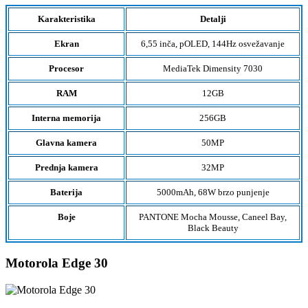
Karakteristika
Detalji
Ekran
6,55 inča, pOLED, 144Hz osvežavanje
Procesor
MediaTek Dimensity 7030
RAM
12GB
Interna memorija
256GB
Glavna kamera
50MP
Prednja kamera
32MP
Baterija
5000mAh, 68W brzo punjenje
Boje
PANTONE Mocha Mousse, Caneel Bay,
Black Beauty
Motorola Edge 30