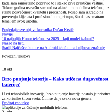
kada sam samostalno popravio to i stekao prve praktične veštine.
Tokom godina usavršio sam rad na aktuelnim modelima telefona, uz
stalnu posvećenost kvalitetu i preciznosti. Posao sam izgradio na
poverenju klijenata i profesionalnom pristupu, što danas smatram
temeljem svog uspeha.
Pogledajte sve objave korisnika Dušan Krstić
Novije
10 najboljih Honor telefona za 2025 – koji model izabrati?
Nazad na listu
Stariji
Najčešće ikonice na Android telefonima i njihovo značenje
Povezani tekstovi
18
okt
Brzo punjenje baterije – Kako utiče na dugovečnost
baterije?
U eri tehnoloških inovacija, brzo punjenje baterija postalo je prioritet
za korisnike širom sveta. Čini se da je svaka nova genera...
Pročitaj ceo tekst
21
okt