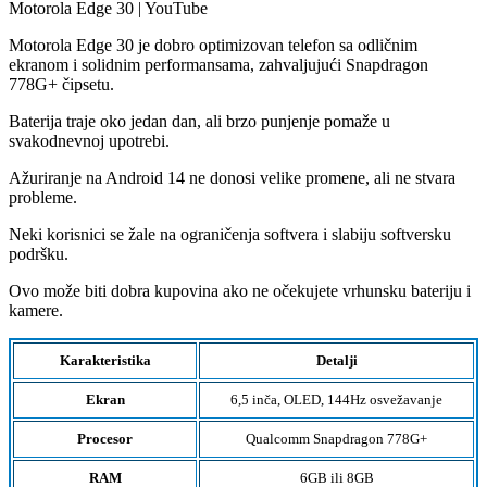
Motorola Edge 30 | YouTube
Motorola Edge 30 je dobro optimizovan telefon sa odličnim
ekranom i solidnim performansama, zahvaljujući Snapdragon
778G+ čipsetu.
Baterija traje oko jedan dan, ali brzo punjenje pomaže u
svakodnevnoj upotrebi.
Ažuriranje na Android 14 ne donosi velike promene, ali ne stvara
probleme.
Neki korisnici se žale na ograničenja softvera i slabiju softversku
podršku.
Ovo može biti dobra kupovina ako ne očekujete vrhunsku bateriju i
kamere.
Karakteristika
Detalji
Ekran
6,5 inča, OLED, 144Hz osvežavanje
Procesor
Qualcomm Snapdragon 778G+
RAM
6GB ili 8GB