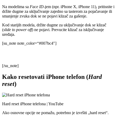
Na modelima sa
Face ID
-jem (npr. iPhone X, iPhone 11), pritisnite i
držite dugme za uključivanje zajedno sa tasterom za pojačavanje ili
smanjenje zvuka dok se ne pojavi klizač za gašenje.
Kod starijih modela, držite dugme za uključivanje dok se klizač
(
slide to power off
) ne pojavi. Prevucite klizač za isključivanje
uređaja.
[su_note note_color=“#007bc4″]
Proverite da li su u vašem telefonu instalirane neke aplikacije koje
koče i usporavaju telefon.
[/su_note]
Kako resetovati iPhone telefon (
Hard
reset
)
Hard reset iPhone telefona | YouTube
Ako osnovne opcije ne pomažu, potrebno je izvršiti „hard reset“.