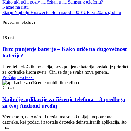
Kako uključiti poziv na čekanju na Samsung telefonu?
Nazad na listu
Stariji
Najbolji Huawei telefoni ispod 500 EUR za 2025. godinu
Povezani tekstovi
18
okt
Brzo punjenje baterije – Kako utiče na dugovečnost
baterije?
U eri tehnoloških inovacija, brzo punjenje baterija postalo je prioritet
za korisnike širom sveta. Čini se da je svaka nova genera...
Pročitaj ceo tekst
21
okt
Najbolje aplikacije za čišćenje telefona – 3 predloga
za tvoj Android uređaj
Vremenom, na Android uređajima se nakupljaju nepotrebne
datoteke, keš podaci i zaostale datoteke deinstaliranih aplikacija, što
mo...