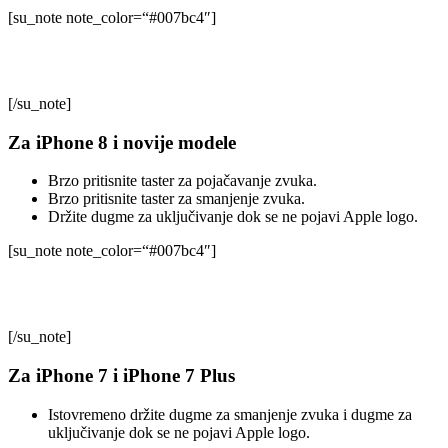
[su_note note_color=“#007bc4″]
Ovo ne briše podatke s telefona, već samo forsira njegovo
restartovanje.
[/su_note]
Za iPhone 8 i novije modele
Brzo pritisnite taster za pojačavanje zvuka.
Brzo pritisnite taster za smanjenje zvuka.
Držite dugme za uključivanje dok se ne pojavi Apple logo.
[su_note note_color=“#007bc4″]
Ovaj sistem hard resetovanja podrazumeva
iPhone X, iPhone X Pro Max, iPhone 11, 12, 13, 14
[/su_note]
Za iPhone 7 i iPhone 7 Plus
Istovremeno držite dugme za smanjenje zvuka i dugme za
uključivanje dok se ne pojavi Apple logo.