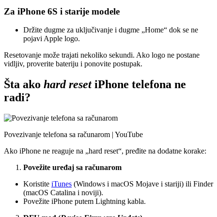
Za iPhone 6S i starije modele
Držite dugme za uključivanje i dugme „Home“ dok se ne
pojavi Apple logo.
Resetovanje može trajati nekoliko sekundi. Ako logo ne postane
vidljiv, proverite bateriju i ponovite postupak.
Šta ako
hard reset
iPhone telefona ne
radi?
Povezivanje telefona sa računarom | YouTube
Ako iPhone ne reaguje na „hard reset“, pređite na dodatne korake:
Povežite uređaj sa računarom
Koristite
iTunes
(Windows i macOS Mojave i stariji) ili Finder
(macOS Catalina i noviji).
Povežite iPhone putem Lightning kabla.