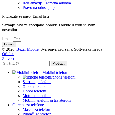
Reklamacije i zamena artikala
Pravo na odustajanje
Pridružite se našoj Email listi
Saznajte prvi za specijalne ponude i budite u toku sa svim
novostima.
Email
Pošalji
© 2026.
Bezar Mobile
. Sva prava zadržana. Softverska izrada
Orbilix
.
Zatvori
Pretraga
Mobilni telefoni
Iphone telefoni
Samsung telefoni
Xiaomi telefoni
Honor telefoni
Motorola telefoni
Mobilni telefoni sa tastaturom
Oprema za telefone
Maske za telefon
Punjači za telefon