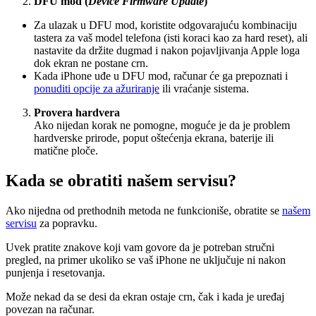
DFU mod (
Device Firmware Update
)
Za ulazak u DFU mod, koristite odgovarajuću kombinaciju
tastera za vaš model telefona (isti koraci kao za hard reset), ali
nastavite da držite dugmad i nakon pojavljivanja Apple loga
dok ekran ne postane crn.
Kada iPhone uđe u DFU mod, računar će ga prepoznati i
ponuditi opcije za ažuriranje
ili vraćanje sistema.
Provera hardvera
Ako nijedan korak ne pomogne, moguće je da je problem
hardverske prirode, poput oštećenja ekrana, baterije ili
matične ploče.
Kada se obratiti našem servisu?
Ako nijedna od prethodnih metoda ne funkcioniše, obratite se
našem
servisu
za popravku.
Uvek pratite znakove koji vam govore da je potreban stručni
pregled, na primer ukoliko se vaš iPhone ne uključuje ni nakon
punjenja i resetovanja.
Može nekad da se desi da ekran ostaje crn, čak i kada je uređaj
povezan na računar.