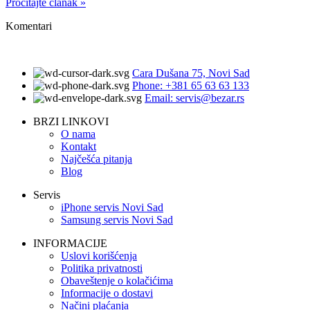
Pročitajte članak »
Komentari
Cara Dušana 75, Novi Sad
Phone: +381 65 63 63 133
Email: servis@bezar.rs
BRZI LINKOVI
O nama
Kontakt
Najčešća pitanja
Blog
Servis
iPhone servis Novi Sad
Samsung servis Novi Sad
INFORMACIJE
Uslovi korišćenja
Politika privatnosti
Obaveštenje o kolačićima
Informacije o dostavi
Načini plaćanja