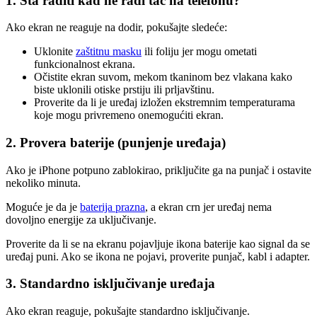
1. Šta raditi kad ne radi tač na telefonu?
Ako ekran ne reaguje na dodir, pokušajte sledeće:
Uklonite
zaštitnu masku
ili foliju jer mogu ometati
funkcionalnost ekrana.
Očistite ekran suvom, mekom tkaninom bez vlakana kako
biste uklonili otiske prstiju ili prljavštinu.
Proverite da li je uređaj izložen ekstremnim temperaturama
koje mogu privremeno onemogućiti ekran.
2. Provera baterije (punjenje uređaja)
Ako je iPhone potpuno zablokirao, priključite ga na punjač i ostavite
nekoliko minuta.
Moguće je da je
baterija prazna
, a ekran crn jer uređaj nema
dovoljno energije za uključivanje.
Proverite da li se na ekranu pojavljuje ikona baterije kao signal da se
uređaj puni. Ako se ikona ne pojavi, proverite punjač, kabl i adapter.
3. Standardno isključivanje uređaja
Ako ekran reaguje, pokušajte standardno isključivanje.