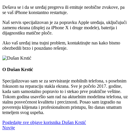
Dešava se i da se uređaj pregreva ili emituje neobične zvukove, pa
se vaš iPhone konstantno restartuje.
Naš servis specijalizovan je za popravku Apple uređaja, uključujući
zamenu ekrana (displej za iPhone X i druge modele), baterija i
dijagnostiku matične ploče.
Ako vaš uređaj ima trajni problem, kontaktirajte nas kako bismo
obezbedili brzo i pouzdano rešenje.
O Dušan Krstić
Specijalizovao sam se za servisiranje mobilnih telefona, s posebnim
fokusom na reparaciju stakla ekrana. Sve je počelo 2017. godine,
kada sam samostalno popravio to i stekao prve praktične veštine.
Tokom godina usavršio sam rad na aktuelnim modelima telefona, uz
stalnu posvećenost kvalitetu i preciznosti. Posao sam izgradio na
poverenju klijenata i profesionalnom pristupu, što danas smatram
temeljem svog uspeha.
Pogledajte sve objave korisnika Dušan Krstić
Novije