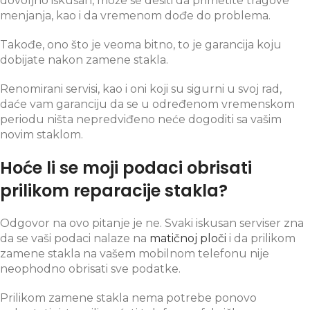
dovoljno iskusan, može se desiti da primetite tragove
menjanja, kao i da vremenom dođe do problema.
Takođe, ono što je veoma bitno, to je garancija koju
dobijate nakon zamene stakla.
Renomirani servisi, kao i oni koji su sigurni u svoj rad,
daće vam garanciju da se u određenom vremenskom
periodu ništa nepredviđeno neće dogoditi sa vašim
novim staklom.
Hoće li se moji podaci obrisati
prilikom reparacije stakla?
Odgovor na ovo pitanje je ne. Svaki iskusan serviser zna
da se vaši podaci nalaze na
matičnoj ploči
i da prilikom
zamene stakla na vašem mobilnom telefonu nije
neophodno obrisati sve podatke.
Prilikom zamene stakla nema potrebe ponovo