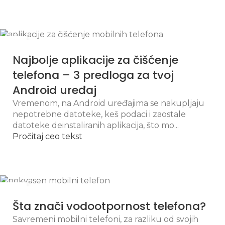
21
OKT
Najbolje aplikacije za čišćenje
telefona – 3 predloga za tvoj
Android uređaj
Vremenom, na Android uređajima se nakupljaju
nepotrebne datoteke, keš podaci i zaostale
datoteke deinstaliranih aplikacija, što mo...
Pročitaj ceo tekst
25
OKT
Šta znači vodootpornost telefona?
Savremeni mobilni telefoni, za razliku od svojih