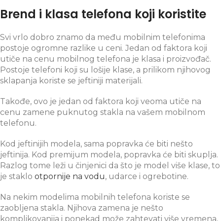
Brend i klasa telefona koji koristite
Svi vrlo dobro znamo da među mobilnim telefonima
postoje ogromne razlike u ceni. Jedan od faktora koji
utiče na cenu mobilnog telefona je klasa i proizvođač.
Postoje telefoni koji su lošije klase, a prilikom njihovog
sklapanja koriste se jeftiniji materijali.
Takođe, ovo je jedan od faktora koji veoma utiče na
cenu zamene puknutog stakla na vašem mobilnom
telefonu.
Kod jeftinijih modela, sama popravka će biti nešto
jeftinija. Kod premijum modela, popravka će biti skuplja.
Razlog tome leži u činjenici da što je model više klase, to
je staklo
otpornije na vodu
, udarce i ogrebotine.
Na nekim modelima mobilnih telefona koriste se
zaobljena stakla. Njihova zamena je nešto
komplikovanija i ponekad može zahtevati više vremena,