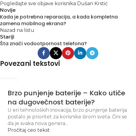
Pogledajte sve objave korisnika Dušan Krstić
Novije
Kada je potrebna reparacija, a kada kompletna
zamena mobilnog ekrana?
Nazad na listu
Stariji
Šta znači vodootpornost telefona?
Povezani tekstovi
18
OKT
Brzo punjenje baterije – Kako utiče
na dugovečnost baterije?
U eri tehnoloških inovacija, brzo punjenje baterija
postalo je prioritet za korisnike širom sveta. Čini se
da je svaka nova genera...
Pročitaj ceo tekst