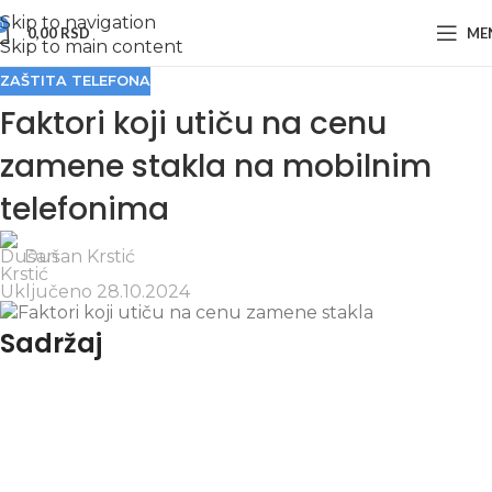
Skip to navigation
0
0,00
RSD
ME
Skip to main content
ZAŠTITA TELEFONA
Faktori koji utiču na cenu
zamene stakla na mobilnim
telefonima
Dušan Krstić
Uključeno 28.10.2024
Sadržaj