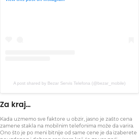
A post shared by Bezar Servis Telefona (@bezar_mobile)
Za kraj…
Kada uzmemo sve faktore u obzir, jasno je zašto cena
zamene stakla na mobilnim telefonima može da varira.
Ono što je po meni bitnije od same cene je da izaberete