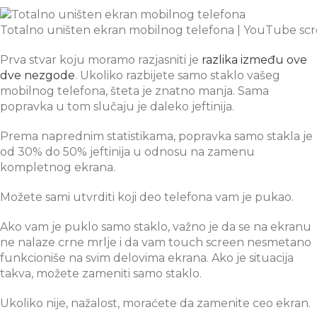
Totalno uništen ekran mobilnog telefona | YouTube sc
Prva stvar koju moramo razjasniti je
razlika između ove
dve nezgode
. Ukoliko razbijete samo staklo vašeg
mobilnog telefona, šteta je znatno manja. Sama
popravka u tom slučaju je daleko jeftinija.
Prema naprednim statistikama, popravka samo stakla je
od 30% do 50% jeftinija u odnosu na zamenu
kompletnog ekrana.
Možete sami utvrditi koji deo telefona vam je pukao.
Ako vam je puklo samo staklo, važno je da se na ekranu
ne nalaze crne mrlje i da vam touch screen nesmetano
funkcioniše na svim delovima ekrana. Ako je situacija
takva, možete zameniti samo staklo.
Ukoliko nije, nažalost, moraćete da zamenite ceo ekran.