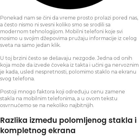
Ponekad nam se čini da vreme prosto prolazi pored nas,
a često nismo ni svesni koliko smo se srodili sa
modernom tehnologijom. Mobilni telefoni koje svi
nosimo u svojim džepovima pružaju informacije iz celog
sveta na samo jedan klik.
U toj brzini često se dešavaju nezgode. Jedna od onih
koja može da izvede čoveka iz takta i učini ga nervoznim
je kada, usled nespretnosti, polomimo staklo na ekranu
svog telefona.
Postoji mnogo faktora koji određuju cenu zamene
stakla na mobilnim telefonima, a u ovom tekstu
osvrnućemo se na nekoliko najbitnijih.
Razlika između polomljenog stakla i
kompletnog ekrana