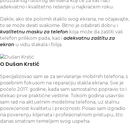
pouzdanog i dobrog servisera koji će za vas naći
adekvatno i kvalitetno rešenje u najkraćem roku.
Dakle, ako ste polomili staklo svog ekrana, ne očajavajte,
to se može desiti svakome. Bitno je odabrati dobru i
kvalitetnu masku za telefon
koja može da zaštiti vaš
telefon prilikom pada, kao i
adekvatnu zaštitu za
ekran
u vidu stakala i folija.
O Dušan Krstić
Specijalizovao sam se za servisiranje mobilnih telefona, s
posebnim fokusom na reparaciju stakla ekrana. Sve je
počelo 2017. godine, kada sam samostalno popravio to i
stekao prve praktične veštine. Tokom godina usavršio
sam rad na aktuelnim modelima telefona, uz stalnu
posvećenost kvalitetu i preciznosti. Posao sam izgradio
na poverenju klijenata i profesionalnom pristupu, što
danas smatram temeljem svog uspeha.