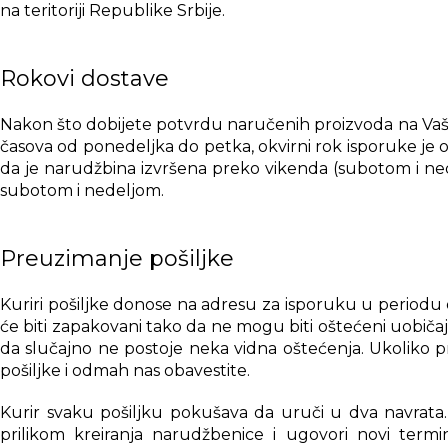
na teritoriji Republike Srbije.
Dobar je izbor ako želite jedan punjač za kuću, posao, put
Kome ne preporučujemo ovaj punjač?
Rokovi dostave
Ovaj punjač nije neophodan ako punite samo jedan telefon
Nakon što dobijete potvrdu naručenih proizvoda na Vašu 
iskoristiti punu snagu ovog adaptera.
časova od ponedeljka do petka, okvirni rok isporuke je o
da je narudžbina izvršena preko vikenda (subotom i nede
Takođe, kod pojedinih telefona koji koriste posebne brz
subotom i nedeljom.
punjač i kabl. Zato je najbolje proveriti šta tačno Vaš 
Tehničke karakteristike
Preuzimanje pošiljke
Tip proizvoda:
kućni brzi punjač / adapter
Kuriri pošiljke donose na adresu za isporuku u periodu 
Model:
SUPERIOR SU-6505ACCL
će biti zapakovani tako da ne mogu biti oštećeni uobič
Tehnologija:
GaN
da slučajno ne postoje neka vidna oštećenja. Ukoliko p
Ukupna snaga:
do 65W max
pošiljke i odmah nas obavestite.
Broj portova:
3
Portovi:
2x USB-C + 1x USB-A
Kurir svaku pošiljku pokušava da uruči u dva navrata. 
USB-C1:
do 65W
prilikom kreiranja narudžbenice i ugovori novi termi