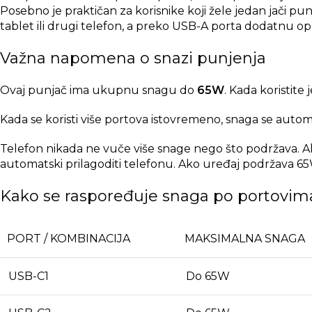
Posebno je praktičan za korisnike koji žele jedan jači p
tablet ili drugi telefon, a preko USB-A porta dodatnu opr
Važna napomena o snazi punjenja
Ovaj punjač ima ukupnu snagu do
65W
. Kada koristite
Kada se koristi više portova istovremeno, snaga se auto
Telefon nikada ne vuče više snage nego što podržava. Ak
automatski prilagoditi telefonu. Ako uređaj podržava 6
Kako se raspoređuje snaga po portovim
PORT / KOMBINACIJA
MAKSIMALNA SNAGA
USB-C1
Do 65W