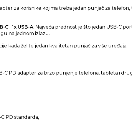
dapter za korisnike kojima treba jedan punjač za telefon
SB-C
i
1x USB-A
. Najveća prednost je što jedan USB-C por
nagu na jednom izlazu.
cije kada želite jedan kvalitetan punjač za više uređaja.
B-C PD adapter za brzo punjenje telefona, tableta i drug
-C PD standarda,