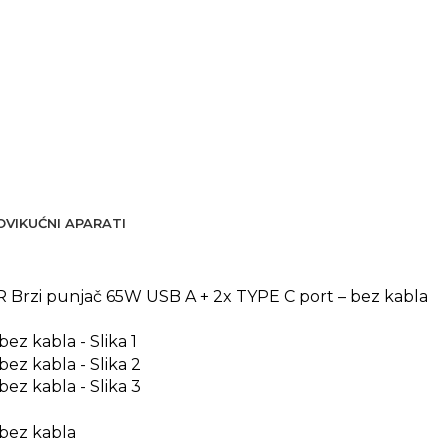
OVI
KUĆNI APARATI
Brzi punjač 65W USB A + 2x TYPE C port – bez kabla