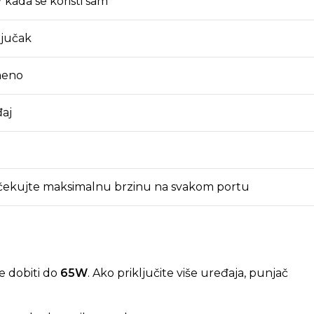
kada se koristi sam
ljučak
meno
đaj
e očekujte maksimalnu brzinu na svakom portu
e dobiti do
65W
. Ako priključite više uređaja, punjač