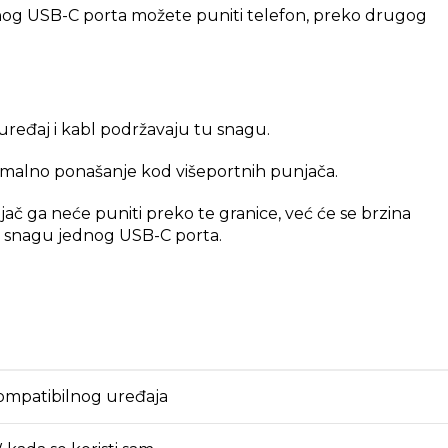
jednog USB-C porta možete puniti telefon, preko drugog
 uređaj i kabl podržavaju tu snagu.
ormalno ponašanje kod višeportnih punjača.
č ga neće puniti preko te granice, već će se brzina
u snagu jednog USB-C porta.
kompatibilnog uređaja