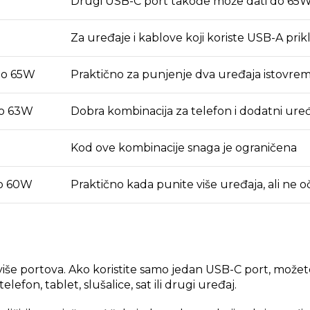
Drugi USB-C port takođe može dati do 65W 
Za uređaje i kablove koji koriste USB-A prik
no 65W
Praktično za punjenje dva uređaja istovre
no 63W
Dobra kombinacija za telefon i dodatni ure
Kod ove kombinacije snaga je ograničena
o 60W
Praktično kada punite više uređaja, ali n
iše portova. Ako koristite samo jedan USB-C port, možet
on, tablet, slušalice, sat ili drugi uređaj.