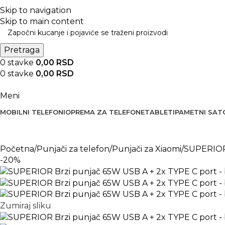
BESPLATNA DOSTAVA PREKO 5000 RSD
Skip to navigation
Skip to main content
Pretraga
0
stavke
0,00
RSD
0
stavke
0,00
RSD
Meni
MOBILNI TELEFONI
OPREMA ZA TELEFONE
TABLETI
PAMETNI SAT
Početna
Punjači za telefon
Punjači za Xiaomi
SUPERIOR 
-20%
Zumiraj sliku