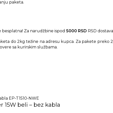
anju paketa.
 besplatna! Za narudžbine ispod
5000 RSD
RSD dostava
aketa do 2kg težine na adresu kupca. Za pakete preko 2
overe sa kurirskim službama.
om
je odličan izbor ako želite jači, praktičan i univerzala
 uređaja istovremeno, snaga se automatski raspoređuje i
n punjač za telefon, tablet, dodatnu opremu i kompatibiln
 svratite u Bezar Mobile. Proverićemo koji punjač i kabl 
 15W beli – bez kabla