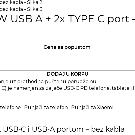
 USB A + 2x TYPE C port –
Cena sa popustom:
DODAJ U KORPU
imanje uz prethodno puštenu porudžbinu.
C) je namenjen za za jače USB-C PD telefone, tablete i
telefone
,
Punjači za telefon
,
Punjači za Xiaomi
 USB-C i USB-A portom – bez kabla