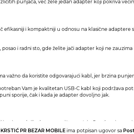
različitih punjača, već žele jedan adapter koji pokriva ve
jač efikasniji i kompaktniji u odnosu na klasične adapter
posao i radni sto, gde želite jači adapter koji ne zauzim
ma važno da koristite odgovarajući kabl, jer brzina punje
potreban Vam je kvalitetan USB-C kabl koji podržava potre
uni sporije, čak i kada je adapter dovoljno jak.
i univerzalniji adapter za više uređaja. Posebno ima smis
B-C PD punjenje.
 KRSTIĆ PR BEZAR MOBILE
ima potpisan ugovor sa
Pos