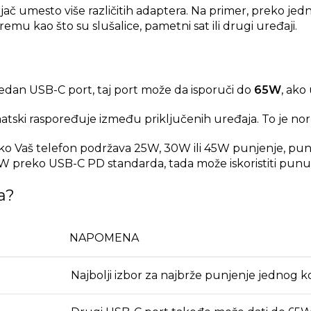
unjač umesto više različitih adaptera. Na primer, preko 
emu kao što su slušalice, pametni sat ili drugi uređaji.
 jedan USB-C port, taj port može da isporuči do
65W
, ako
matski raspoređuje između priključenih uređaja. To je n
o Vaš telefon podržava 25W, 30W ili 45W punjenje, punja
5W preko USB-C PD standarda, tada može iskoristiti pun
a?
NAPOMENA
Najbolji izbor za najbrže punjenje jednog 