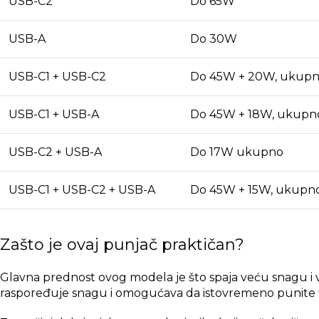
USB-C2
Do 65W
USB-A
Do 30W
USB-C1 + USB-C2
Do 45W + 20W, ukup
USB-C1 + USB-A
Do 45W + 18W, ukup
USB-C2 + USB-A
Do 17W ukupno
USB-C1 + USB-C2 + USB-A
Do 45W + 15W, ukupn
Zašto je ovaj punjač praktičan?
Glavna prednost ovog modela je što spaja veću snagu i v
raspoređuje snagu i omogućava da istovremeno punite telef