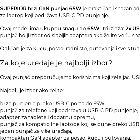
SUPERIOR brzi GaN punjač 65W
je praktičan i snažan a
za laptop koji podržava USB-C PD punjenje.
Ovaj model ima ukupnu snagu do
65W
i tri izlaza:
2x U
punjač bolji izbor od slabijih adaptera ako želite veću s
Odličan je za kuću, posao, radni sto, putovanja i sve situa
Za koje uređaje je najbolji izbor?
Ovaj punjač preporučujemo korisnicima koji žele jači US
Najbolji je izbor ako želite:
brzo punjenje preko USB-C porta do 65W,
punjač za telefone koji podržavaju USB-C PD punjenje,
adapter za tablete i dodatnu opremu,
punjač za kompatibilne laptope koji se pune preko USB
jedan punjač za više uređaja,
kompaktan GaN adapter za posao, kuću i putovanja.