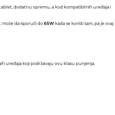
, tablet, dodatnu opremu, a kod kompatibilnih uređaja i
t može da isporuči do
65W
kada se koristi sam, pa je ovaj
ih uređaja koji podržavaju ovu klasu punjenja.