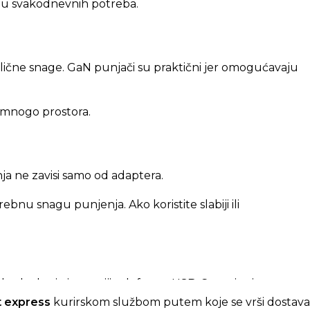
ćinu svakodnevnih potreba.
e slične snage. GaN punjači su praktični jer omogućavaju
a mnogo prostora.
nja ne zavisi samo od adaptera.
bnu snagu punjenja. Ako koristite slabiji ili
la ako koristite noviji telefon sa USB-C punjenjem,
t express
kurirskom službom putem koje se vrši dostav