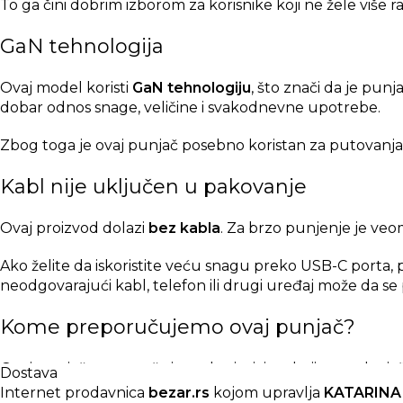
To ga čini dobrim izborom za korisnike koji ne žele više 
GaN tehnologija
Ovaj model koristi
GaN tehnologiju
, što znači da je pun
dobar odnos snage, veličine i svakodnevne upotrebe.
Zbog toga je ovaj punjač posebno koristan za putovanja, 
Kabl nije uključen u pakovanje
Ovaj proizvod dolazi
bez kabla
. Za brzo punjenje je veo
Ako želite da iskoristite veću snagu preko USB-C porta, 
neodgovarajući kabl, telefon ili drugi uređaj može da se p
Kome preporučujemo ovaj punjač?
Ovaj punjač preporučujemo korisnicima kojima treba jači 
Dostava
tablet, slušalice, pametni sat ili laptop koji podržava US
Internet prodavnica
bezar.rs
kojom upravlja
KATARINA