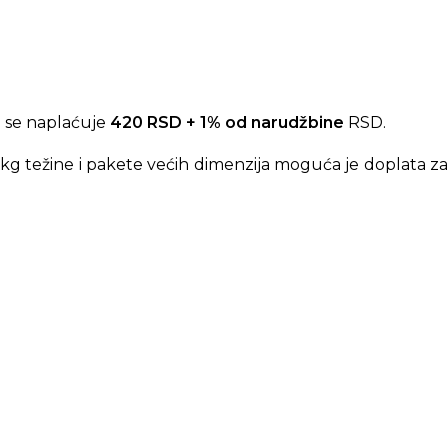
 se naplaćuje
420 RSD + 1% od narudžbine
RSD.
kg težine i pakete većih dimenzija moguća je doplata za
n adapter za svakodnevno punjenje. Kada koristite jedan
zmeđu portova.
e USB-C uređaje veće potrošnje. Ako niste sigurni da li
su najbolji izbor za Vaš model.