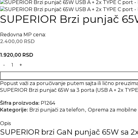
SUPERIOR Brzi punjač 65W
Redovna MP cena:
2.400,00
RSD
1.920,00
RSD
Popust važi za poručivanje putem sajta ili lično preuz
SUPERIOR Brzi punjač 65W sa 3 porta (USB A + 2x TYPE 
Šifra proizvoda:
P1264
Kategorije:
Brzi punjači za telefon
,
Oprema za mobilne 
Opis
SUPERIOR brzi GaN punjač 65W sa 2x