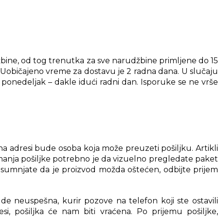
20W. U tom slučaju će telefon raditi normalno, ali neće
bine, od tog trenutka za sve narudžbine primljene do 15
. Uobičajeno vreme za dostavu je 2 radna dana. U slučaju
ponedeljak – dakle idući radni dan. Isporuke se ne vrše
iti dostupna samo uz originalni ili posebno kompatibilan
 adresi bude osoba koja može preuzeti pošiljku. Artikli
anja pošiljke potrebno je da vizuelno pregledate paket
posumnjate da je proizvod možda oštećen, odbijte prijem
e neuspešna, kurir pozove na telefon koji ste ostavili
i, pošiljka će nam biti vraćena. Po prijemu pošiljke,