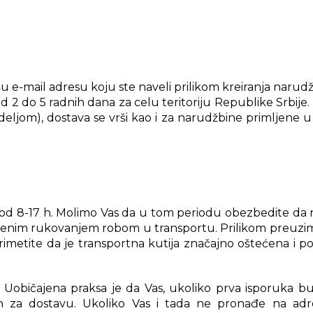
ovanja ili kao glavni adapter za radni sto.
 koji podržava slabije punjenje, na primer 15W, 18W ili 
e-mail adresu koju ste naveli prilikom kreiranja narudž
d 2 do 5 radnih dana za celu teritoriju Republike Srbije
ljom), dostava se vrši kao i za narudžbine primljene u 
e standarde punjenja, maksimalna fabrička brzina može b
model podržava pre kupovine.
od 8-17 h. Molimo Vas da u tom periodu obezbedite da na
ajenim rukovanjem robom u transportu. Prilikom preuzim
rimetite da je transportna kutija značajno oštećena i 
Uobičajena praksa je da Vas, ukoliko prva isporuka bud
n za dostavu. Ukoliko Vas i tada ne pronađe na adres