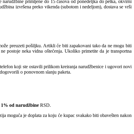
ve narudžbine primljene do 15 časova od ponedeljka do petka, okvirni
rudžbina izvršena preko vikenda (subotom i nedeljom), dostava se vrši
e preuzeti pošiljku. Artikli će biti zapakovani tako da ne mogu biti
ne postoje neka vidna oštećenja. Ukoliko primetite da je transportna
lefon koji ste ostavili prilikom kreiranja narudžbenice i ugovori novi
e dogovorili o ponovnom slanju paketa.
 1% od narudžbine
RSD.
nzija moguća je doplata za koju će kupac svakako biti obavešten nakon