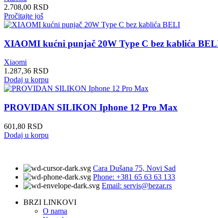
2.708,00
RSD
Pročitajte još
XIAOMI kućni punjač 20W Type C bez kablića BEL
Xiaomi
1.287,36
RSD
Dodaj u korpu
PROVIDAN SILIKON Iphone 12 Pro Max
601,80
RSD
Dodaj u korpu
Cara Dušana 75, Novi Sad
Phone: +381 65 63 63 133
Email: servis@bezar.rs
BRZI LINKOVI
O nama