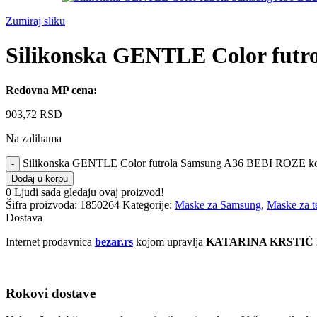
Zumiraj sliku
Silikonska GENTLE Color fut
Redovna MP cena:
903,72
RSD
Na zalihama
Silikonska GENTLE Color futrola Samsung A36 BEBI ROZE ko
Dodaj u korpu
0
Ljudi sada gledaju ovaj proizvod!
Šifra proizvoda:
1850264
Kategorije:
Maske za Samsung
,
Maske za t
Dostava
Internet prodavnica
bezar.rs
kojom upravlja
KATARINA KRSTIĆ
Rokovi dostave