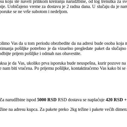
u koju ste naveli prilikom kreiranja narudžbine, od tog trenutka za s
rbije. Uobičajeno vreme za dostavu je 2 radna dana. U slučaju da je na
sporuke se ne vrše subotom i nedeljom.
olimo Vas da u tom periodu obezbedite da na adresi bude osoba koja mož
manja pošiljke potrebno je da vizuelno pregledate paket da slučajno 
dbijte prijem pošiljke i odmah nas obavestite.
sa je da Vas, ukoliko prva isporuka bude neuspešna, kurir pozove na te
će nam biti vraćena. Po prijemu pošiljke, kontaktiraćemo Vas kako bi s
Za narudžbine ispod
5000 RSD
RSD dostava se naplaćuje
420 RSD +
ežine na adresu kupca. Za pakete preko 2kg težine i pakete većih dime