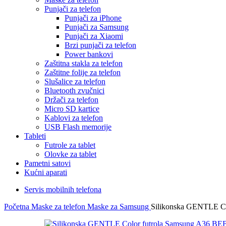
Punjači za telefon
Punjači za iPhone
Punjači za Samsung
Punjači za Xiaomi
Brzi punjači za telefon
Power bankovi
Zaštitna stakla za telefon
Zaštitne folije za telefon
Slušalice za telefon
Bluetooth zvučnici
Držači za telefon
Micro SD kartice
Kablovi za telefon
USB Flash memorije
Tableti
Futrole za tablet
Olovke za tablet
Pametni satovi
Kućni aparati
Servis mobilnih telefona
Početna
Maske za telefon
Maske za Samsung
Silikonska GENTLE C