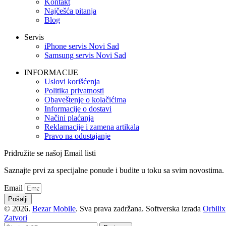
Kontakt
Najčešća pitanja
Blog
Servis
iPhone servis Novi Sad
Samsung servis Novi Sad
INFORMACIJE
Uslovi korišćenja
Politika privatnosti
Obaveštenje o kolačićima
Informacije o dostavi
Načini plaćanja
Reklamacije i zamena artikala
Pravo na odustajanje
Pridružite se našoj Email listi
Saznajte prvi za specijalne ponude i budite u toku sa svim novostima.
Email
Pošalji
© 2026.
Bezar Mobile
. Sva prava zadržana. Softverska izrada
Orbilix
Zatvori