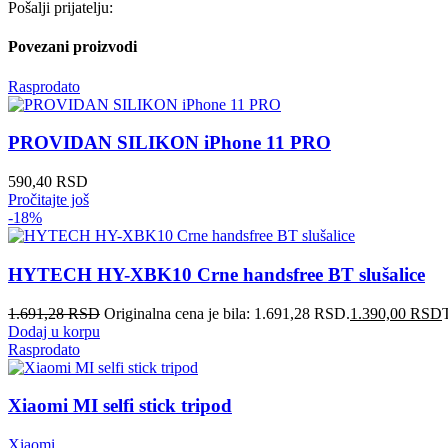
Pošalji prijatelju:
Povezani proizvodi
Rasprodato
PROVIDAN SILIKON iPhone 11 PRO
590,40
RSD
Pročitajte još
-18%
HYTECH HY-XBK10 Crne handsfree BT slušalice
1.691,28
RSD
Originalna cena je bila: 1.691,28 RSD.
1.390,00
RSD
Dodaj u korpu
Rasprodato
Xiaomi MI selfi stick tripod
Xiaomi