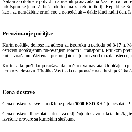
Nakon što dobijete potvrdu naručenih proizvoda na Vašu e-mail adres
rok isporuke je od 2 do 5 radnih dana za celu teritoriju Republike S
kao i za narudžbine primljene u ponedeljak – dakle idući radni dan. I
Preuzimanje pošiljke
Kuriri pošiljke donose na adresu za isporuku u periodu od 8-17 h. M
oštećeni uobičajenim rukovanjem robom u transportu. Prilikom preuzi
kutija značajno oštećena i posumnjate da je proizvod možda oštećen, o
Kurir svaku pošiljku pokušava da uruči u dva navrata. Uobičajena prak
termin za dostavu. Ukoliko Vas i tada ne pronađe na adresi, pošiljka 
Cena dostave
Cena dostave za sve narudžbine preko
5000 RSD
RSD je besplatna! 
Cena dostave ili besplatna dostava uključuje dostavu paketa do 2kg t
izvršene provere sa kurirskim službama.