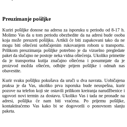
Preuzimanje pošiljke
Kuriri pošiljke donose na adresu za isporuku u periodu od 8-17 h.
Molimo Vas da u tom periodu obezbedite da na adresi bude osoba
koja može preuzeti pošiljku. Artikli će biti zapakovani tako da ne
mogu biti oštećeni uobičajenim rukovanjem robom u transportu.
Prilikom preuzimanja pošiljke potrebno je da vizuelno pregledate
paket da slučajno ne postoje neka vidna oštećenja. Ukoliko primetite
da je transportna kutija značajno oštećena i posumnjate da je
proizvod možda oštećen, odbijte prijem pošiljke i odmah nas
obavestite.
Kurir svaku pošiljku pokušava da uruči u dva navrata. Uobičajena
praksa je da Vas, ukoliko prva isporuka bude neuspešna, kurir
pozove na telefon koji ste ostavili prilikom kreiranja narudžbenice i
ugovori novi termin za dostavu. Ukoliko Vas i tada ne pronađe na
adresi, pošiljka će nam biti vraćena. Po prijemu pošiljke,
kontaktiraćemo Vas kako bi se dogovorili o ponovnom slanju
paketa.