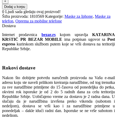
Dodaj u korpu
0
Ljudi sada gledaju ovaj proizvod!
Šifra proizvoda:
1810569
Kategorije:
Maske za Iphone
,
Maske za
telefon
,
Oprema za mobilne telefone
Dostava
Internet prodavnica
bezar.rs
kojom upravlja
KATARINA
KRSTIĆ PR BEZAR MOBILE
ima potpisan ugovor sa
Post
express
kurirskom službom putem koje se vrši dostava na teritoriji
Republike Srbije.
Rokovi dostave
Nakon što dobijete potvrdu naručenih proizvoda na Vašu e-mail
adresu koju ste naveli prilikom kreiranja narudžbine, od tog trenutka
za sve narudžbine primljene do 15 časova od ponedeljka do petka,
okvirni rok isporuke je od 2 do 5 radnih dana za celu teritoriju
Republike Srbije. Uobičajeno vreme za dostavu je 2 radna dana. U
slučaju da je narudžbina izvršena preko vikenda (subotom i
nedeljom), dostava se vrši kao i za narudžbine primljene u
ponedeljak – dakle idući radni dan. Isporuke se ne vrše subotom i
nedeljom.