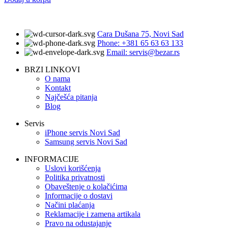
Cara Dušana 75, Novi Sad
Phone: +381 65 63 63 133
Email: servis@bezar.rs
BRZI LINKOVI
O nama
Kontakt
Najčešća pitanja
Blog
Servis
iPhone servis Novi Sad
Samsung servis Novi Sad
INFORMACIJE
Uslovi korišćenja
Politika privatnosti
Obaveštenje o kolačićima
Informacije o dostavi
Načini plaćanja
Reklamacije i zamena artikala
Pravo na odustajanje