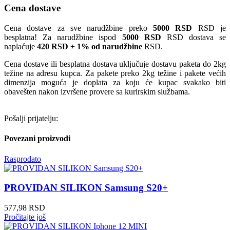
Cena dostave
Cena dostave za sve narudžbine preko
5000 RSD
RSD je
besplatna! Za narudžbine ispod
5000 RSD
RSD dostava se
naplaćuje
420 RSD + 1% od narudžbine
RSD.
Cena dostave ili besplatna dostava uključuje dostavu paketa do 2kg
težine na adresu kupca. Za pakete preko 2kg težine i pakete većih
dimenzija moguća je doplata za koju će kupac svakako biti
obavešten nakon izvršene provere sa kurirskim službama.
Pošalji prijatelju:
Povezani proizvodi
Rasprodato
PROVIDAN SILIKON Samsung S20+
577,98
RSD
Pročitajte još