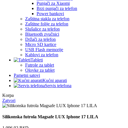
Punjači za Xiaomi
Brzi punjači za telefon
Power bankovi
Zaštitna stakla za telefon
Zaštitne folije za telefon
Slušalice za telefon
Bluetooth zvučnici
Držači za telefon
Micro SD kartice
USB Flash memorije
Kablovi za telefon
Tableti
Futrole za tablet
Olovke za tablet
Pametni satovi
Kućni aparati
Servis telefona
Korpa
Zatvori
Silikonska futrola Magsafe LUX Iphone 17 LILA
1.096,92
RSD