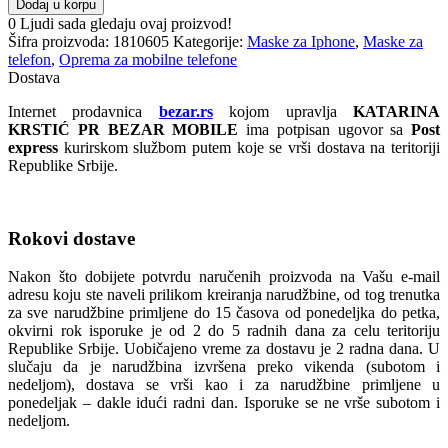
Dodaj u korpu
Magsafe
0
Ljudi sada gledaju ovaj proizvod!
LUX
Šifra proizvoda:
1810605
Kategorije:
Maske za Iphone
,
Maske za
Iphone
telefon
,
Oprema za mobilne telefone
17
Dostava
Air
ŽUTA
Internet prodavnica
bezar.rs
kojom upravlja
KATARINA
količina
KRSTIĆ PR BEZAR MOBILE
ima potpisan ugovor sa
Post
express
kurirskom službom putem koje se vrši dostava na teritoriji
Republike Srbije.
Rokovi dostave
Nakon što dobijete potvrdu naručenih proizvoda na Vašu e-mail
adresu koju ste naveli prilikom kreiranja narudžbine, od tog trenutka
za sve narudžbine primljene do 15 časova od ponedeljka do petka,
okvirni rok isporuke je od 2 do 5 radnih dana za celu teritoriju
Republike Srbije. Uobičajeno vreme za dostavu je 2 radna dana. U
slučaju da je narudžbina izvršena preko vikenda (subotom i
nedeljom), dostava se vrši kao i za narudžbine primljene u
ponedeljak – dakle idući radni dan. Isporuke se ne vrše subotom i
nedeljom.