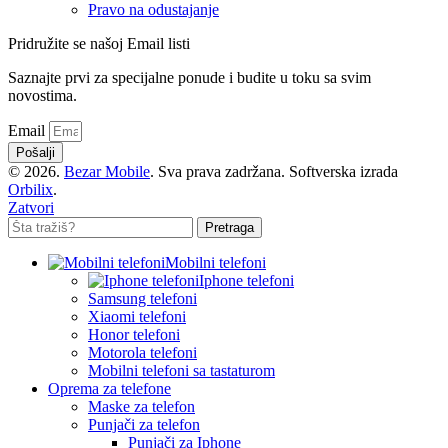
Pravo na odustajanje
Pridružite se našoj Email listi
Saznajte prvi za specijalne ponude i budite u toku sa svim
novostima.
Email
Pošalji
© 2026.
Bezar Mobile
. Sva prava zadržana. Softverska izrada
Orbilix
.
Zatvori
Pretraga
Mobilni telefoni
Iphone telefoni
Samsung telefoni
Xiaomi telefoni
Honor telefoni
Motorola telefoni
Mobilni telefoni sa tastaturom
Oprema za telefone
Maske za telefon
Punjači za telefon
Punjači za Iphone