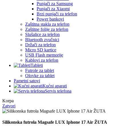
Punjači za Samsung
Punjači za Xiaomi
Brzi punjači za telefon
Power bankovi
Zaštitna stakla za telefon
Zaštitne folije za telefon
Slušalice za telefon
Bluetooth zvučnici
Držači za telefon
Micro SD kartice
USB Flash memorije
Kablovi za telefon
Tableti
Futrole za tablet
Olovke za tablet
Pametni satovi
Kućni aparati
Servis telefona
Korpa
Zatvori
Silikonska futrola Magsafe LUX Iphone 17 Air ŽUTA