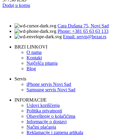
Dodaj u korpu
Cara Dušana 75, Novi Sad
Phone: +381 65 63 63 133
Email: servis@bezar.rs
BRZI LINKOVI
O nama
Kontakt
Najčešća pitanja
Blog
Servis
iPhone servis Novi Sad
Samsung servis Novi Sad
INFORMACIJE
Uslovi korišćenja
Politika privatnosti
Obaveštenje o kolačićima
Informacije o dostavi
Načini plaćanja
Reklamacije i zamena artikala