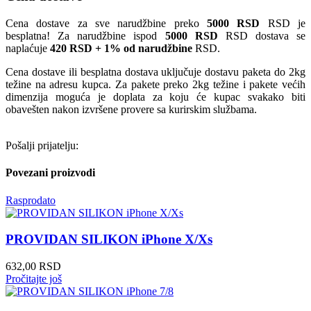
Cena dostave za sve narudžbine preko
5000 RSD
RSD je
besplatna! Za narudžbine ispod
5000 RSD
RSD dostava se
naplaćuje
420 RSD + 1% od narudžbine
RSD.
Cena dostave ili besplatna dostava uključuje dostavu paketa do 2kg
težine na adresu kupca. Za pakete preko 2kg težine i pakete većih
dimenzija moguća je doplata za koju će kupac svakako biti
obavešten nakon izvršene provere sa kurirskim službama.
Pošalji prijatelju:
Povezani proizvodi
Rasprodato
PROVIDAN SILIKON iPhone X/Xs
632,00
RSD
Pročitajte još