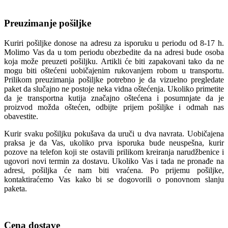
Preuzimanje pošiljke
Kuriri pošiljke donose na adresu za isporuku u periodu od 8-17 h.
Molimo Vas da u tom periodu obezbedite da na adresi bude osoba
koja može preuzeti pošiljku. Artikli će biti zapakovani tako da ne
mogu biti oštećeni uobičajenim rukovanjem robom u transportu.
Prilikom preuzimanja pošiljke potrebno je da vizuelno pregledate
paket da slučajno ne postoje neka vidna oštećenja. Ukoliko primetite
da je transportna kutija značajno oštećena i posumnjate da je
proizvod možda oštećen, odbijte prijem pošiljke i odmah nas
obavestite.
Kurir svaku pošiljku pokušava da uruči u dva navrata. Uobičajena
praksa je da Vas, ukoliko prva isporuka bude neuspešna, kurir
pozove na telefon koji ste ostavili prilikom kreiranja narudžbenice i
ugovori novi termin za dostavu. Ukoliko Vas i tada ne pronađe na
adresi, pošiljka će nam biti vraćena. Po prijemu pošiljke,
kontaktiraćemo Vas kako bi se dogovorili o ponovnom slanju
paketa.
Cena dostave