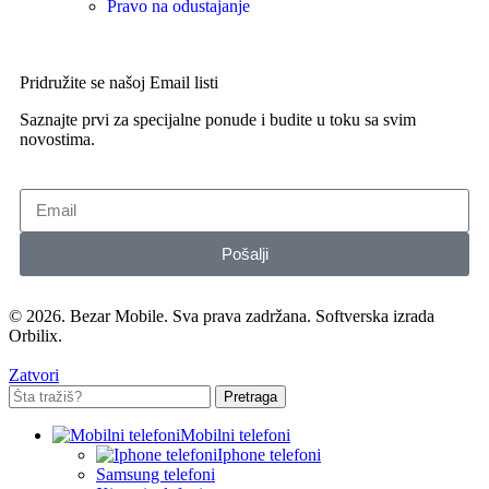
Pravo na odustajanje
Pridružite se našoj Email listi
Saznajte prvi za specijalne ponude i budite u toku sa svim
novostima.
Pošalji
© 2026.
Bezar Mobile
. Sva prava zadržana. Softverska izrada
Orbilix
.
Zatvori
Pretraga
Mobilni telefoni
Iphone telefoni
Samsung telefoni