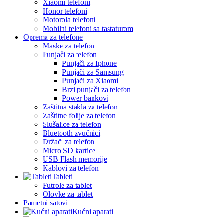
Xiaomi telefoni
Honor telefoni
Motorola telefoni
Mobilni telefoni sa tastaturom
Oprema za telefone
Maske za telefon
Punjači za telefon
Punjači za Iphone
Punjači za Samsung
Punjači za Xiaomi
Brzi punjači za telefon
Power bankovi
Zaštitna stakla za telefon
Zaštitne folije za telefon
Slušalice za telefon
Bluetooth zvučnici
Držači za telefon
Micro SD kartice
USB Flash memorije
Kablovi za telefon
Tableti
Futrole za tablet
Olovke za tablet
Pametni satovi
Kućni aparati