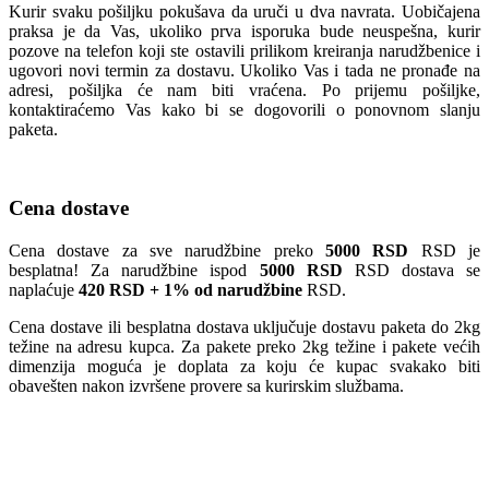
Kurir svaku pošiljku pokušava da uruči u dva navrata. Uobičajena
praksa je da Vas, ukoliko prva isporuka bude neuspešna, kurir
pozove na telefon koji ste ostavili prilikom kreiranja narudžbenice i
ugovori novi termin za dostavu. Ukoliko Vas i tada ne pronađe na
adresi, pošiljka će nam biti vraćena. Po prijemu pošiljke,
kontaktiraćemo Vas kako bi se dogovorili o ponovnom slanju
paketa.
Cena dostave
Cena dostave za sve narudžbine preko
5000 RSD
RSD je
besplatna! Za narudžbine ispod
5000 RSD
RSD dostava se
naplaćuje
420 RSD + 1% od narudžbine
RSD.
Cena dostave ili besplatna dostava uključuje dostavu paketa do 2kg
težine na adresu kupca. Za pakete preko 2kg težine i pakete većih
dimenzija moguća je doplata za koju će kupac svakako biti
obavešten nakon izvršene provere sa kurirskim službama.