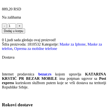
889,20
RSD
Na zalihama
Dodaj u korpu
0
Ljudi sada gledaju ovaj proizvod!
Šifra proizvoda:
1810532
Kategorije:
Maske za Iphone
,
Maske za
telefon
,
Oprema za mobilne telefone
Dostava
Internet prodavnica
bezar.rs
kojom upravlja
KATARINA
KRSTIĆ PR BEZAR MOBILE
ima potpisan ugovor sa
Post
express
kurirskom službom putem koje se vrši dostava na teritoriji
Republike Srbije.
Rokovi dostave