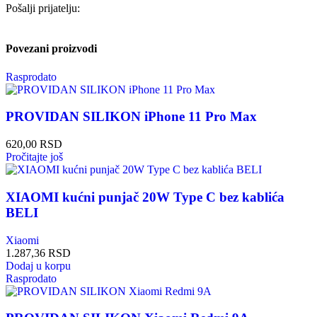
Pošalji prijatelju:
Povezani proizvodi
Rasprodato
PROVIDAN SILIKON iPhone 11 Pro Max
620,00
RSD
Pročitajte još
XIAOMI kućni punjač 20W Type C bez kablića
BELI
Xiaomi
1.287,36
RSD
Dodaj u korpu
Rasprodato