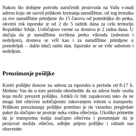
Nakon što dobijete potvrdu naručenih proizvoda na Vašu e-mail
adresu koju ste naveli prilikom kreiranja narudžbine, od tog trenutka
za sve narudžbine primljene do 15 časova od ponedeljka do petka,
okvirni rok isporuke je od 2 do 5 radnih dana za celu teritoriju
Republike Srbije. Uobičajeno vreme za dostavu je 2 radna dana. U
slučaju da je narudžbina izvršena preko vikenda (subotom i
nedeljom), dostava se vrši kao i za narudžbine primljene u
ponedeljak – dakle idući radni dan. Isporuke se ne vrše subotom i
nedeljom.
Preuzimanje pošiljke
Kuriri pošiljke donose na adresu za isporuku u periodu od 8-17 h.
Molimo Vas da u tom periodu obezbedite da na adresi bude osoba
koja može preuzeti pošiljku. Artikli će biti zapakovani tako da ne
mogu biti oštećeni uobičajenim rukovanjem robom u transportu.
Prilikom preuzimanja pošiljke potrebno je da vizuelno pregledate
paket da slučajno ne postoje neka vidna oštećenja. Ukoliko primetite
da je transportna kutija značajno oštećena i posumnjate da je
proizvod možda oštećen, odbijte prijem pošiljke i odmah nas
obavestite.