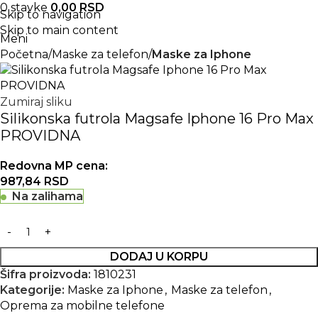
0
stavke
0,00
RSD
Skip to navigation
Skip to main content
Meni
Početna
Maske za telefon
Maske za Iphone
Zumiraj sliku
Silikonska futrola Magsafe Iphone 16 Pro Max
PROVIDNA
Redovna MP cena:
987,84
RSD
Na zalihama
DODAJ U KORPU
Šifra proizvoda:
1810231
Kategorije:
Maske za Iphone
,
Maske za telefon
,
Oprema za mobilne telefone