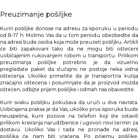
Preuzimanje pošiljke
Kuriri pošiljke donose na adresu za isporuku u periodu
od 8-17 h. Molimo Vas da u tom periodu obezbedite da
na adresi bude osoba koja može preuzeti pošiljku. Artikli
će biti zapakovani tako da ne mogu biti oštećeni
uobičajenim rukovanjem robom u transportu. Prilikom
preuzimanja pošiljke potrebno je da vizuelno
pregledate paket da slučajno ne postoje neka vidna
oštećenja. Ukoliko primetite da je transportna kutija
značajno oštećena i posumnjate da je proizvod možda
oštećen, odbijte prijem pošiljke i odmah nas obavestite.
Kurir svaku pošiljku pokušava da uruči u dva navrata.
Uobičajena praksa je da Vas, ukoliko prva isporuka bude
neuspešna, kurir pozove na telefon koji ste ostavili
prilikom kreiranja narudžbenice i ugovori novi termin za
dostavu. Ukoliko Vas i tada ne pronađe na adresi,
pošiljka će nam biti vraćena. Po prijemu pošiljke,