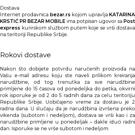
Dostava
Internet prodavnica
bezar.rs
kojom upravlja
KATARIN
KRSTIĆ PR BEZAR MOBILE
ima potpisan ugovor sa
Post
express
kurirskom službom putem koje se vrši dostava
na teritoriji Republike Srbije.
Rokovi dostave
Nakon što dobijete potvrdu naručenih proizvoda na
Vašu e-mail adresu koju ste naveli prilikom kreiranja
narudžbine, od tog trenutka za sve narudžbine
primljene do 15 časova od ponedeljka do petka, okvirni
rok isporuke je od 2 do 5 radnih dana za celu teritoriju
Republike Srbije. Uobičajeno vreme za dostavu je 2
radna dana. U slučaju da je narudžbina izvršena preko
vikenda (subotom i nedeljom), dostava se vrši kao i za
narudžbine primljene u ponedeljak – dakle idući radni
dan. Isporuke se ne vrše subotom i nedeljom.