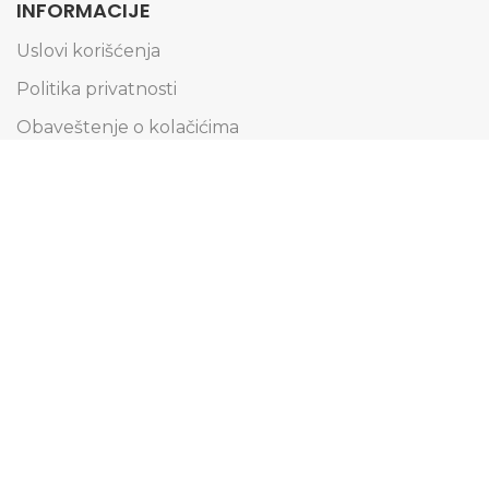
INFORMACIJE
Uslovi korišćenja
Politika privatnosti
Obaveštenje o kolačićima
Informacije o dostavi
Načini plaćanja
Reklamacije i zamena artikala
Pravo na odustajanje
Pridružite se našoj Email listi
Saznajte prvi za specijalne ponude i budite u toku
sa svim novostima.