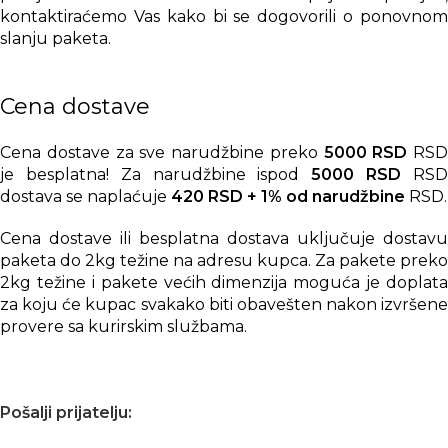
kontaktiraćemo Vas kako bi se dogovorili o ponovnom
slanju paketa.
Cena dostave
Cena dostave za sve narudžbine preko
5000 RSD
RSD
je besplatna! Za narudžbine ispod
5000 RSD
RS
dostava se naplaćuje
420 RSD + 1% od narudžbine
RSD.
Cena dostave ili besplatna dostava uključuje dostavu
paketa do 2kg težine na adresu kupca. Za pakete preko
2kg težine i pakete većih dimenzija moguća je doplata
za koju će kupac svakako biti obavešten nakon izvršene
provere sa kurirskim službama.
Pošalji prijatelju: