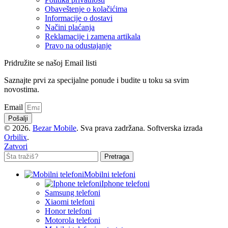
Obaveštenje o kolačićima
Informacije o dostavi
Načini plaćanja
Reklamacije i zamena artikala
Pravo na odustajanje
Pridružite se našoj Email listi
Saznajte prvi za specijalne ponude i budite u toku sa svim
novostima.
Email
Pošalji
© 2026.
Bezar Mobile
. Sva prava zadržana. Softverska izrada
Orbilix
.
Zatvori
Pretraga
Mobilni telefoni
Iphone telefoni
Samsung telefoni
Xiaomi telefoni
Honor telefoni
Motorola telefoni