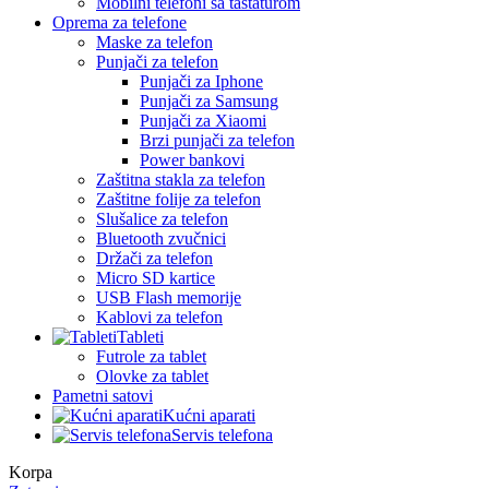
Mobilni telefoni sa tastaturom
Oprema za telefone
Maske za telefon
Punjači za telefon
Punjači za Iphone
Punjači za Samsung
Punjači za Xiaomi
Brzi punjači za telefon
Power bankovi
Zaštitna stakla za telefon
Zaštitne folije za telefon
Slušalice za telefon
Bluetooth zvučnici
Držači za telefon
Micro SD kartice
USB Flash memorije
Kablovi za telefon
Tableti
Futrole za tablet
Olovke za tablet
Pametni satovi
Kućni aparati
Servis telefona
Korpa