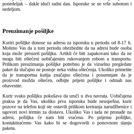
ponedeljak – dakle idući radni dan. Isporuke se ne vrše subotom i
nedeljom.
Preuzimanje pošiljke
Kuriri pošiljke donose na adresu za isporuku u periodu od 8-17 h.
Molimo Vas da u tom periodu obezbedite da na adresi bude osoba
koja može preuzeti pošiljku. Artikli će biti zapakovani tako da ne
mogu biti oštećeni uobičajenim rukovanjem robom u transportu.
Prilikom preuzimanja pošiljke potrebno je da vizuelno pregledate
paket da slučajno ne postoje neka vidna oštećenja. Ukoliko primetite
da je transportna kutija značajno oštećena i posumnjate da je
proizvod možda oštećen, odbijte prijem pošiljke i odmah nas
obavestite.
Kurir svaku pošiljku pokušava da uruči u dva navrata. Uobičajena
praksa je da Vas, ukoliko prva isporuka bude neuspešna, kurir
pozove na telefon koji ste ostavili prilikom kreiranja narudžbenice i
ugovori novi termin za dostavu. Ukoliko Vas i tada ne pronađe na
adresi, pošiljka će nam biti vraćena. Po prijemu pošiljke,
kontaktiraćemo Vas kako bi se dogovorili o ponovnom slanju
paketa.