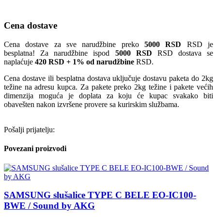
Cena dostave
Cena dostave za sve narudžbine preko
5000 RSD
RSD je
besplatna! Za narudžbine ispod
5000 RSD
RSD dostava se
naplaćuje
420 RSD + 1% od narudžbine
RSD.
Cena dostave ili besplatna dostava uključuje dostavu paketa do 2kg
težine na adresu kupca. Za pakete preko 2kg težine i pakete većih
dimenzija moguća je doplata za koju će kupac svakako biti
obavešten nakon izvršene provere sa kurirskim službama.
Pošalji prijatelju:
Povezani proizvodi
SAMSUNG slušalice TYPE C BELE EO-IC100-
BWE / Sound by AKG