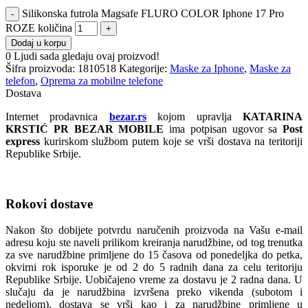
Silikonska futrola Magsafe FLURO COLOR Iphone 17 Pro
ROZE količina
Dodaj u korpu
0
Ljudi sada gledaju ovaj proizvod!
Šifra proizvoda:
1810518
Kategorije:
Maske za Iphone
,
Maske za
telefon
,
Oprema za mobilne telefone
Dostava
Internet prodavnica
bezar.rs
kojom upravlja
KATARINA
KRSTIĆ PR BEZAR MOBILE
ima potpisan ugovor sa
Post
express
kurirskom službom putem koje se vrši dostava na teritoriji
Republike Srbije.
Rokovi dostave
Nakon što dobijete potvrdu naručenih proizvoda na Vašu e-mail
adresu koju ste naveli prilikom kreiranja narudžbine, od tog trenutka
za sve narudžbine primljene do 15 časova od ponedeljka do petka,
okvirni rok isporuke je od 2 do 5 radnih dana za celu teritoriju
Republike Srbije. Uobičajeno vreme za dostavu je 2 radna dana. U
slučaju da je narudžbina izvršena preko vikenda (subotom i
nedeljom), dostava se vrši kao i za narudžbine primljene u