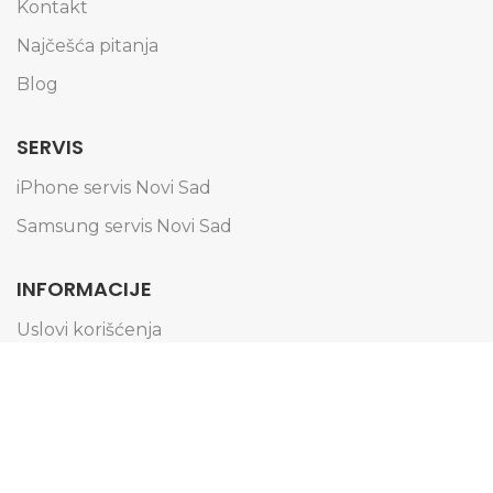
Kontakt
Najčešća pitanja
Blog
SERVIS
iPhone servis Novi Sad
Samsung servis Novi Sad
INFORMACIJE
Uslovi korišćenja
Politika privatnosti
Obaveštenje o kolačićima
Informacije o dostavi
Načini plaćanja