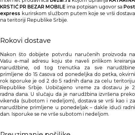
Internet prodavnica
bezar.rs
kojom upravlja
KATARIN
KRSTIĆ PR BEZAR MOBILE
ima potpisan ugovor sa
Post
express
kurirskom službom putem koje se vrši dostava
na teritoriji Republike Srbije.
Rokovi dostave
Nakon što dobijete potvrdu naručenih proizvoda na
Vašu e-mail adresu koju ste naveli prilikom kreiranja
narudžbine, od tog trenutka za sve narudžbine
primljene do 15 časova od ponedeljka do petka, okvirni
rok isporuke je od 2 do 5 radnih dana za celu teritoriju
Republike Srbije. Uobičajeno vreme za dostavu je 2
radna dana. U slučaju da je narudžbina izvršena preko
vikenda (subotom i nedeljom), dostava se vrši kao i za
narudžbine primljene u ponedeljak – dakle idući radni
dan. Isporuke se ne vrše subotom i nedeljom.
Preuzimanje pošiljke