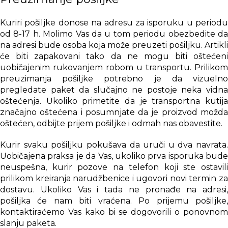
Kuriri pošiljke donose na adresu za isporuku u periodu
od 8-17 h. Molimo Vas da u tom periodu obezbedite da
na adresi bude osoba koja može preuzeti pošiljku. Artikli
će biti zapakovani tako da ne mogu biti oštećeni
uobičajenim rukovanjem robom u transportu. Prilikom
preuzimanja pošiljke potrebno je da vizuelno
pregledate paket da slučajno ne postoje neka vidna
oštećenja. Ukoliko primetite da je transportna kutija
značajno oštećena i posumnjate da je proizvod možda
oštećen, odbijte prijem pošiljke i odmah nas obavestite.
Kurir svaku pošiljku pokušava da uruči u dva navrata.
Uobičajena praksa je da Vas, ukoliko prva isporuka bude
neuspešna, kurir pozove na telefon koji ste ostavili
prilikom kreiranja narudžbenice i ugovori novi termin za
dostavu. Ukoliko Vas i tada ne pronađe na adresi,
pošiljka će nam biti vraćena. Po prijemu pošiljke,
kontaktiraćemo Vas kako bi se dogovorili o ponovnom
slanju paketa.