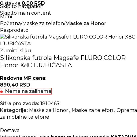
0
stavke
0,00
RSD
Skip to navigation
Skip to main content
Meni
Početna
Maske za telefon
Maske za Honor
Rasprodato
Zumiraj sliku
Silikonska futrola Magsafe FLURO COLOR
Honor X8C LJUBIČASTA
Redovna MP cena:
890,40
RSD
Nema na zalihama
Šifra proizvoda:
1810465
Kategorije:
Maske za Honor
,
Maske za telefon
,
Oprema
za mobilne telefone
Dostava