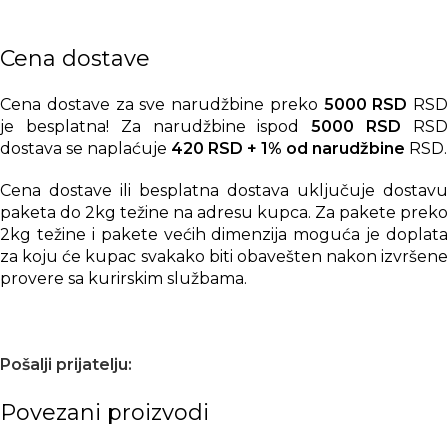
Cena dostave
Cena dostave za sve narudžbine preko
5000 RSD
RSD
je besplatna! Za narudžbine ispod
5000 RSD
RS
dostava se naplaćuje
420 RSD + 1% od narudžbine
RSD.
Cena dostave ili besplatna dostava uključuje dostavu
paketa do 2kg težine na adresu kupca. Za pakete preko
2kg težine i pakete većih dimenzija moguća je doplata
za koju će kupac svakako biti obavešten nakon izvršene
provere sa kurirskim službama.
Pošalji prijatelju:
Povezani proizvodi