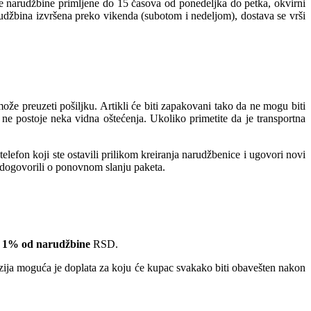
ve narudžbine primljene do 15 časova od ponedeljka do petka, okvirni
rudžbina izvršena preko vikenda (subotom i nedeljom), dostava se vrši
e preuzeti pošiljku. Artikli će biti zapakovani tako da ne mogu biti
ne postoje neka vidna oštećenja. Ukoliko primetite da je transportna
lefon koji ste ostavili prilikom kreiranja narudžbenice i ugovori novi
e dogovorili o ponovnom slanju paketa.
 1% od narudžbine
RSD.
nzija moguća je doplata za koju će kupac svakako biti obavešten nakon