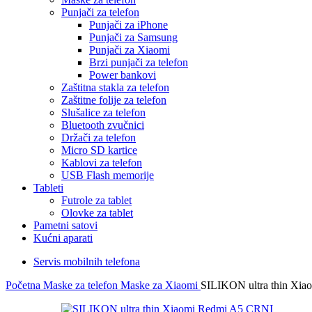
Punjači za telefon
Punjači za iPhone
Punjači za Samsung
Punjači za Xiaomi
Brzi punjači za telefon
Power bankovi
Zaštitna stakla za telefon
Zaštitne folije za telefon
Slušalice za telefon
Bluetooth zvučnici
Držači za telefon
Micro SD kartice
Kablovi za telefon
USB Flash memorije
Tableti
Futrole za tablet
Olovke za tablet
Pametni satovi
Kućni aparati
Servis mobilnih telefona
Početna
Maske za telefon
Maske za Xiaomi
SILIKON ultra thin Xi