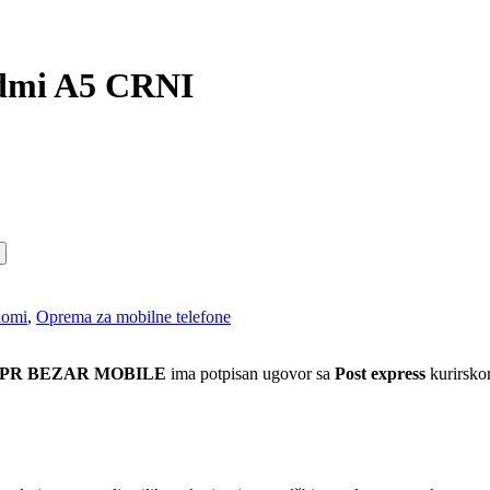
edmi A5 CRNI
aomi
,
Oprema za mobilne telefone
 PR BEZAR MOBILE
ima potpisan ugovor sa
Post express
kurirskom