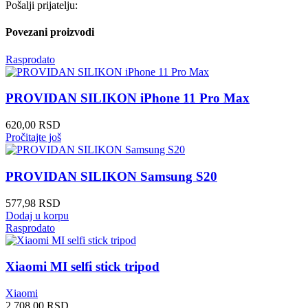
Pošalji prijatelju:
Povezani proizvodi
Rasprodato
PROVIDAN SILIKON iPhone 11 Pro Max
620,00
RSD
Pročitajte još
PROVIDAN SILIKON Samsung S20
577,98
RSD
Dodaj u korpu
Rasprodato
Xiaomi MI selfi stick tripod
Xiaomi
2.708,00
RSD