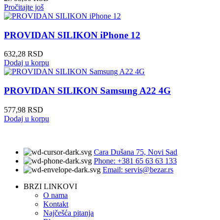
Pročitajte još
PROVIDAN SILIKON iPhone 12
632,28
RSD
Dodaj u korpu
PROVIDAN SILIKON Samsung A22 4G
577,98
RSD
Dodaj u korpu
Cara Dušana 75, Novi Sad
Phone: +381 65 63 63 133
Email: servis@bezar.rs
BRZI LINKOVI
O nama
Kontakt
Najčešća pitanja