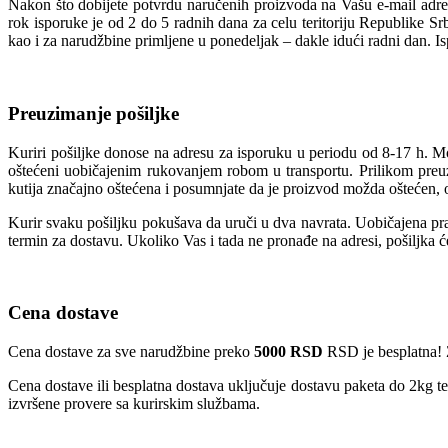
Nakon što dobijete potvrdu naručenih proizvoda na Vašu e-mail adres
rok isporuke je od 2 do 5 radnih dana za celu teritoriju Republike S
kao i za narudžbine primljene u ponedeljak – dakle idući radni dan. I
Preuzimanje pošiljke
Kuriri pošiljke donose na adresu za isporuku u periodu od 8-17 h. M
oštećeni uobičajenim rukovanjem robom u transportu. Prilikom preuzi
kutija značajno oštećena i posumnjate da je proizvod možda oštećen, o
Kurir svaku pošiljku pokušava da uruči u dva navrata. Uobičajena prak
termin za dostavu. Ukoliko Vas i tada ne pronađe na adresi, pošiljka 
Cena dostave
Cena dostave za sve narudžbine preko
5000 RSD
RSD je besplatna! 
Cena dostave ili besplatna dostava uključuje dostavu paketa do 2kg t
izvršene provere sa kurirskim službama.