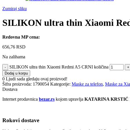
Zumiraj sliku
SILIKON ultra thin Xiaomi R
Redovna MP cena:
656,76
RSD
Na zalihama
SILIKON ultra thin Xiaomi Redmi A5 CRNI količina
Dodaj u korpu
0
Ljudi sada gledaju ovaj proizvod!
Šifra proizvoda:
1790054
Kategorije:
Maske za telefon
,
Maske za Xi
Dostava
Internet prodavnica
bezar.rs
kojom upravlja
KATARINA KRSTIĆ
Rokovi dostave