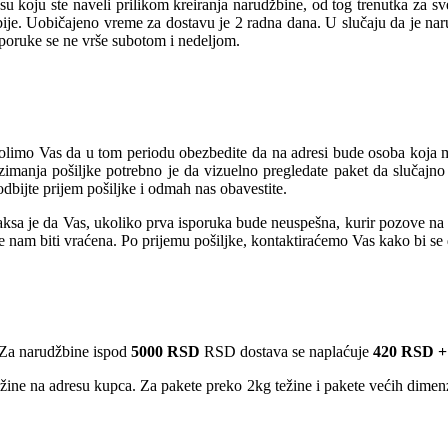
u koju ste naveli prilikom kreiranja narudžbine, od tog trenutka za s
rbije. Uobičajeno vreme za dostavu je 2 radna dana. U slučaju da je na
sporuke se ne vrše subotom i nedeljom.
olimo Vas da u tom periodu obezbedite da na adresi bude osoba koja mož
manja pošiljke potrebno je da vizuelno pregledate paket da slučajno 
dbijte prijem pošiljke i odmah nas obavestite.
sa je da Vas, ukoliko prva isporuka bude neuspešna, kurir pozove na te
će nam biti vraćena. Po prijemu pošiljke, kontaktiraćemo Vas kako bi s
Za narudžbine ispod
5000 RSD
RSD dostava se naplaćuje
420 RSD +
ežine na adresu kupca. Za pakete preko 2kg težine i pakete većih dime