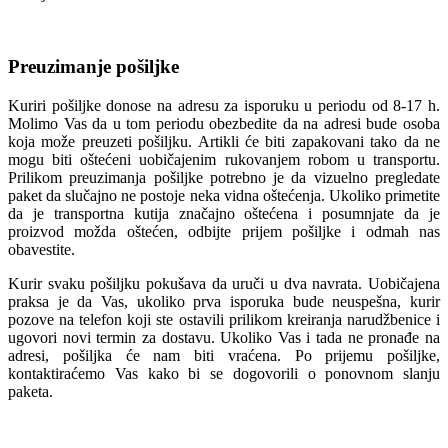
Preuzimanje pošiljke
Kuriri pošiljke donose na adresu za isporuku u periodu od 8-17 h.
Molimo Vas da u tom periodu obezbedite da na adresi bude osoba
koja može preuzeti pošiljku. Artikli će biti zapakovani tako da ne
mogu biti oštećeni uobičajenim rukovanjem robom u transportu.
Prilikom preuzimanja pošiljke potrebno je da vizuelno pregledate
paket da slučajno ne postoje neka vidna oštećenja. Ukoliko primetite
da je transportna kutija značajno oštećena i posumnjate da je
proizvod možda oštećen, odbijte prijem pošiljke i odmah nas
obavestite.
Kurir svaku pošiljku pokušava da uruči u dva navrata. Uobičajena
praksa je da Vas, ukoliko prva isporuka bude neuspešna, kurir
pozove na telefon koji ste ostavili prilikom kreiranja narudžbenice i
ugovori novi termin za dostavu. Ukoliko Vas i tada ne pronađe na
adresi, pošiljka će nam biti vraćena. Po prijemu pošiljke,
kontaktiraćemo Vas kako bi se dogovorili o ponovnom slanju
paketa.