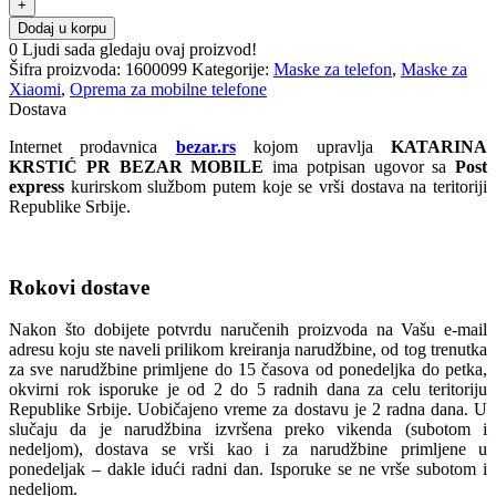
Dodaj u korpu
0
Ljudi sada gledaju ovaj proizvod!
Šifra proizvoda:
1600099
Kategorije:
Maske za telefon
,
Maske za
Xiaomi
,
Oprema za mobilne telefone
Dostava
Internet prodavnica
bezar.rs
kojom upravlja
KATARINA
KRSTIĆ PR BEZAR MOBILE
ima potpisan ugovor sa
Post
express
kurirskom službom putem koje se vrši dostava na teritoriji
Republike Srbije.
Rokovi dostave
Nakon što dobijete potvrdu naručenih proizvoda na Vašu e-mail
adresu koju ste naveli prilikom kreiranja narudžbine, od tog trenutka
za sve narudžbine primljene do 15 časova od ponedeljka do petka,
okvirni rok isporuke je od 2 do 5 radnih dana za celu teritoriju
Republike Srbije. Uobičajeno vreme za dostavu je 2 radna dana. U
slučaju da je narudžbina izvršena preko vikenda (subotom i
nedeljom), dostava se vrši kao i za narudžbine primljene u
ponedeljak – dakle idući radni dan. Isporuke se ne vrše subotom i
nedeljom.