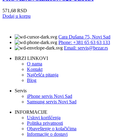
571,68
RSD
Dodaj u korpu
Cara Dušana 75, Novi Sad
Phone: +381 65 63 63 133
Email: servis@bezar.rs
BRZI LINKOVI
O nama
Kontakt
Najčešća pitanja
Blog
Servis
iPhone servis Novi Sad
Samsung servis Novi Sad
INFORMACIJE
Uslovi korišćenja
Politika privatnosti
Obaveštenje o kolačićima
Informacije o dostavi