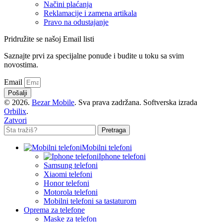
Načini plaćanja
Reklamacije i zamena artikala
Pravo na odustajanje
Pridružite se našoj Email listi
Saznajte prvi za specijalne ponude i budite u toku sa svim
novostima.
Email
Pošalji
© 2026.
Bezar Mobile
. Sva prava zadržana. Softverska izrada
Orbilix
.
Zatvori
Pretraga
Mobilni telefoni
Iphone telefoni
Samsung telefoni
Xiaomi telefoni
Honor telefoni
Motorola telefoni
Mobilni telefoni sa tastaturom
Oprema za telefone
Maske za telefon