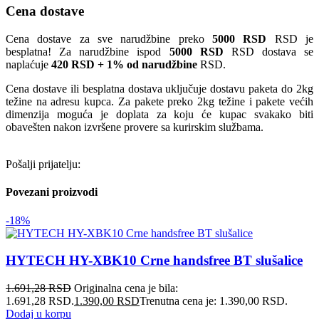
Cena dostave
Cena dostave za sve narudžbine preko
5000 RSD
RSD je
besplatna! Za narudžbine ispod
5000 RSD
RSD dostava se
naplaćuje
420 RSD + 1% od narudžbine
RSD.
Cena dostave ili besplatna dostava uključuje dostavu paketa do 2kg
težine na adresu kupca. Za pakete preko 2kg težine i pakete većih
dimenzija moguća je doplata za koju će kupac svakako biti
obavešten nakon izvršene provere sa kurirskim službama.
Pošalji prijatelju:
Povezani proizvodi
-18%
HYTECH HY-XBK10 Crne handsfree BT slušalice
1.691,28
RSD
Originalna cena je bila:
1.691,28 RSD.
1.390,00
RSD
Trenutna cena je: 1.390,00 RSD.
Dodaj u korpu