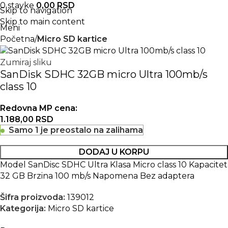
0
stavke
0,00
RSD
Skip to navigation
Skip to main content
Meni
Početna
Micro SD kartice
Zumiraj sliku
SanDisk SDHC 32GB micro Ultra 100mb/s
class 10
Redovna MP cena:
1.188,00
RSD
Samo 1 je preostalo na zalihama
DODAJ U KORPU
Model SanDisc SDHC Ultra Klasa Micro class 10 Kapacitet
32 GB Brzina 100 mb/s Napomena Bez adaptera
Šifra proizvoda:
139012
Kategorija:
Micro SD kartice