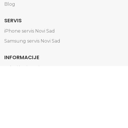
Blog
SERVIS
iPhone servis Novi Sad
Samsung servis Novi Sad
INFORMACIJE
Uslovi korišćenja
Politika privatnosti
Obaveštenje o kolačićima
Informacije o dostavi
Načini plaćanja
Reklamacije i zamena artikala
Pravo na odustajanje