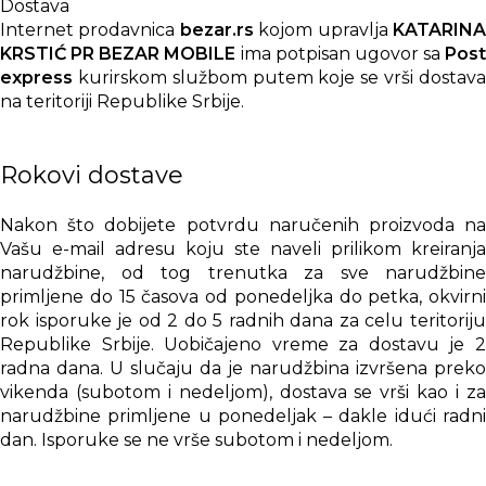
Dostava
Internet prodavnica
bezar.rs
kojom upravlja
KATARIN
KRSTIĆ PR BEZAR MOBILE
ima potpisan ugovor sa
Post
express
kurirskom službom putem koje se vrši dostava
na teritoriji Republike Srbije.
Rokovi dostave
Nakon što dobijete potvrdu naručenih proizvoda na
Vašu e-mail adresu koju ste naveli prilikom kreiranja
narudžbine, od tog trenutka za sve narudžbine
primljene do 15 časova od ponedeljka do petka, okvirni
rok isporuke je od 2 do 5 radnih dana za celu teritoriju
Republike Srbije. Uobičajeno vreme za dostavu je 2
radna dana. U slučaju da je narudžbina izvršena preko
vikenda (subotom i nedeljom), dostava se vrši kao i za
narudžbine primljene u ponedeljak – dakle idući radni
dan. Isporuke se ne vrše subotom i nedeljom.