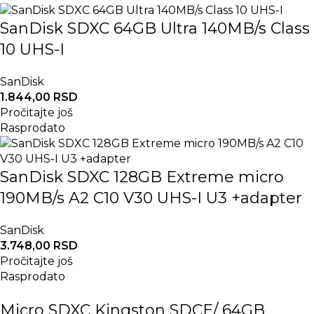
SanDisk SDXC 64GB Ultra 140MB/s Class
10 UHS-I
SanDisk
1.844,00
RSD
Pročitajte još
Rasprodato
SanDisk SDXC 128GB Extreme micro
190MB/s A2 C10 V30 UHS-I U3 +adapter
SanDisk
3.748,00
RSD
Pročitajte još
Rasprodato
Micro SDXC Kingston SDCE/ 64GB