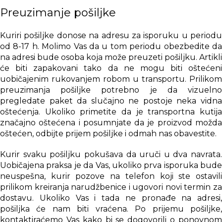
Preuzimanje pošiljke
Kuriri pošiljke donose na adresu za isporuku u periodu
od 8-17 h. Molimo Vas da u tom periodu obezbedite da
na adresi bude osoba koja može preuzeti pošiljku. Artikli
će biti zapakovani tako da ne mogu biti oštećeni
uobičajenim rukovanjem robom u transportu. Prilikom
preuzimanja pošiljke potrebno je da vizuelno
pregledate paket da slučajno ne postoje neka vidna
oštećenja. Ukoliko primetite da je transportna kutija
značajno oštećena i posumnjate da je proizvod možda
oštećen, odbijte prijem pošiljke i odmah nas obavestite.
Kurir svaku pošiljku pokušava da uruči u dva navrata.
Uobičajena praksa je da Vas, ukoliko prva isporuka bude
neuspešna, kurir pozove na telefon koji ste ostavili
prilikom kreiranja narudžbenice i ugovori novi termin za
dostavu. Ukoliko Vas i tada ne pronađe na adresi,
pošiljka će nam biti vraćena. Po prijemu pošiljke,
kontaktiraćemo Vas kako bi se dogovorili o ponovnom