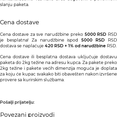
slanju paketa.
Cena dostave
Cena dostave za sve narudžbine preko
5000 RSD
RSD
je besplatna! Za narudžbine ispod
5000 RSD
RS
dostava se naplaćuje
420 RSD + 1% od narudžbine
RSD.
Cena dostave ili besplatna dostava uključuje dostavu
paketa do 2kg težine na adresu kupca. Za pakete preko
2kg težine i pakete većih dimenzija moguća je doplata
za koju će kupac svakako biti obavešten nakon izvršene
provere sa kurirskim službama.
Pošalji prijatelju:
Povezani proizvodi