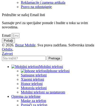
Reklamacije i zamena artikala
Pravo na odustajanje
Pridružite se našoj Email listi
Saznajte prvi za specijalne ponude i budite u toku sa svim
novostima.
Email
Pošalji
© 2026.
Bezar Mobile
. Sva prava zadržana. Softverska izrada
Orbilix
.
Zatvori
Pretraga
Mobilni telefoni
Iphone telefoni
Samsung telefoni
Xiaomi telefoni
Honor telefoni
Motorola telefoni
Mobilni telefoni sa tastaturom
Oprema za telefone
Maske za telefon
Punjači za telefon