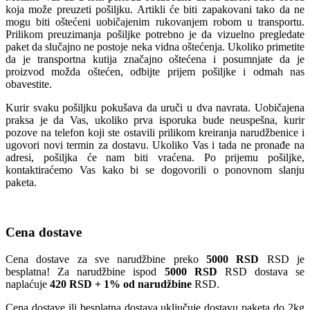
koja može preuzeti pošiljku. Artikli će biti zapakovani tako da ne
mogu biti oštećeni uobičajenim rukovanjem robom u transportu.
Prilikom preuzimanja pošiljke potrebno je da vizuelno pregledate
paket da slučajno ne postoje neka vidna oštećenja. Ukoliko primetite
da je transportna kutija značajno oštećena i posumnjate da je
proizvod možda oštećen, odbijte prijem pošiljke i odmah nas
obavestite.
Kurir svaku pošiljku pokušava da uruči u dva navrata. Uobičajena
praksa je da Vas, ukoliko prva isporuka bude neuspešna, kurir
pozove na telefon koji ste ostavili prilikom kreiranja narudžbenice i
ugovori novi termin za dostavu. Ukoliko Vas i tada ne pronađe na
adresi, pošiljka će nam biti vraćena. Po prijemu pošiljke,
kontaktiraćemo Vas kako bi se dogovorili o ponovnom slanju
paketa.
Cena dostave
Cena dostave za sve narudžbine preko
5000 RSD
RSD je
besplatna! Za narudžbine ispod
5000 RSD
RSD dostava se
naplaćuje
420 RSD + 1% od narudžbine
RSD.
Cena dostave ili besplatna dostava uključuje dostavu paketa do 2kg