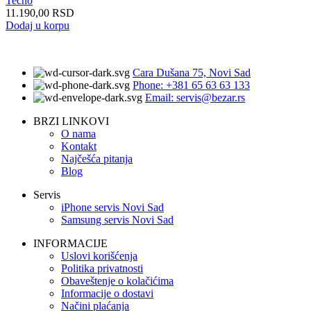
Tecno
11.190,00
RSD
Dodaj u korpu
Cara Dušana 75, Novi Sad
Phone: +381 65 63 63 133
Email: servis@bezar.rs
BRZI LINKOVI
O nama
Kontakt
Najčešća pitanja
Blog
Servis
iPhone servis Novi Sad
Samsung servis Novi Sad
INFORMACIJE
Uslovi korišćenja
Politika privatnosti
Obaveštenje o kolačićima
Informacije o dostavi
Načini plaćanja