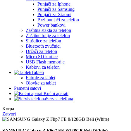
Punjači za Iphone
Punjači za Samsung
Punjači za Xiaomi
Brzi punjači za telefon
Power bankovi
Zaštitna stakla za telefon
Zaštitne folije za telefon
Slušalice za telefon
Bluetooth zvučnici
Držači za telefon
Micro SD kartice
USB Flash memorije
Kablovi za telefon
Tableti
Futrole za tablet
Olovke za tablet
Pametni satovi
Kućni aparati
Servis telefona
Korpa
Zatvori
SAMSUNG Galaxy Z Flip7 FE 8/128GB Beli (White)