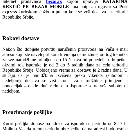
Internet prodavnica
bezar.rs
kojom upravlja
KATARINA
KRSTIĆ PR BEZAR MOBILE
ima potpisan ugovor sa
Post
express
kurirskom službom putem koje se vrši dostava na teritoriji
Republike Srbije.
Rokovi dostave
Nakon što dobijete potvrdu naručenih proizvoda na Vašu e-mail
adresu koju ste naveli prilikom kreiranja narudžbine, od tog trenutka
za sve narudžbine primljene do 15 časova od ponedeljka do petka,
okvirni rok isporuke je od 2 do 5 radnih dana za celu teritoriju
Republike Srbije. Uobičajeno vreme za dostavu je 2 radna dana. U
slučaju da je narudžbina izvršena preko vikenda (subotom i
nedeljom), dostava se vrši kao i za narudžbine primljene u
ponedeljak – dakle idući radni dan. Isporuke se ne vrše subotom i
nedeljom.
Preuzimanje pošiljke
Kuriri pošiljke donose na adresu za isporuku u periodu od 8-17 h.
Molimo Vas da u tom periodu obezbedite da na adresi bude osoba