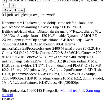
SAMSUNG Galaxy Z Flip7 FE 8/128GB Beli (White) količina
Dodaj u korpu
0
Ljudi sada gledaju ovaj proizvod!
Napomena: * U pakovanju se dobija samo telefon i kabl, bez
punjačaModelSamsung Galaxy Z Flip7 FE 8/128GB,
BeliEkranGlavni ekran:Dijagonala ekrana: 6.7"Rezolucija: 2640 x
1080Osvežavanje ekrana: 120 HzFoldable Dynamic AMOLED
2XPreklopni ekran:Dijagonala ekrana: 3.4"Rezolucija: 748 x
720Super AMOLEDRAM memorija8GBInterna
memorija128GBProcesorExynos 2400 (4 nm)10-core (1×3.2GHz
Cortex-X4 & 2×2.9GHz Cortex-A720 & 3×2.6GHz Cortex-A720
& 4×1.96GHz Cortex-A520)GrafikaXclipse 940Baterija4000
mAhPunjenje baterije25W ( USB-C 3.2 )Kamera zadnja50 MP,
f/1.8, 23mm (wide), 1/1.57", 1.0µm, dual pixel PDAF, OIS12 MP,
f/2.2, 13mm, 123˚ (ultrawide), 1/3.2", 1.12µmFeatures: LED flash,
HDR, panoramaVideo: 4K@30/60fps, 1080p@60/120/240fps,
720p@960fps, HDR10+Prednja kamera10 MP, f/2.2, 23mm (wide),
1/3.0", 1.22µmFeatures: HDRVideo: 4K@30/60fps
Šifra proizvoda:
10200445
Kategorije:
Mobilni telefoni
,
Samsung
telefoni
Dostava