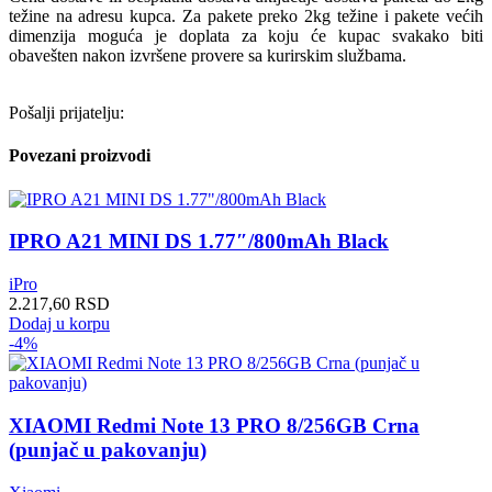
težine na adresu kupca. Za pakete preko 2kg težine i pakete većih
dimenzija moguća je doplata za koju će kupac svakako biti
obavešten nakon izvršene provere sa kurirskim službama.
Pošalji prijatelju:
Povezani proizvodi
IPRO A21 MINI DS 1.77″/800mAh Black
iPro
2.217,60
RSD
Dodaj u korpu
-4%
XIAOMI Redmi Note 13 PRO 8/256GB Crna
(punjač u pakovanju)