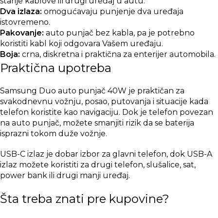
starije kablove ili drugi uređaj u autu.
Dva izlaza:
omogućavaju punjenje dva uređaja
istovremeno.
Pakovanje:
auto punjač bez kabla, pa je potrebno
koristiti kabl koji odgovara Vašem uređaju.
Boja:
crna, diskretna i praktična za enterijer automobila.
Praktična upotreba
Samsung Duo auto punjač 40W je praktičan za
svakodnevnu vožnju, posao, putovanja i situacije kada
telefon koristite kao navigaciju. Dok je telefon povezan
na auto punjač, možete smanjiti rizik da se baterija
isprazni tokom duže vožnje.
USB-C izlaz je dobar izbor za glavni telefon, dok USB-A
izlaz možete koristiti za drugi telefon, slušalice, sat,
power bank ili drugi manji uređaj.
Šta treba znati pre kupovine?