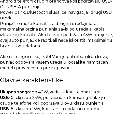
Android telefoni drugih brendova koji podržavaju USB-
C ili USB-A punjenje
Power bank, Bluetooth slušalice, navigacija i drugi USB
uređaji
Punjač se može koristiti i sa drugim uređajima, ali
maksimalna brzina punjenja zavisi od uređaja, kabla i
izlaza koji koristite. Ako telefon podržava 45W punjenje,
ovaj auto punjač će raditi, ali neće iskoristiti maksimalnu
brzinu tog telefona.
Ako niste sigurni koji kabl Vam je potreban ili da li ovaj
punjač odgovara Vašem uređaju, pošaljite nam tačan
model i proverićemo pre kupovine.
Glavne karakteristike
Ukupna snaga:
do 40W, kada se koriste oba izlaza.
USB-C izlaz:
do 25W, praktično za Samsung Galaxy i
druge telefone koji podržavaju ovu klasu punjenja.
USB-A izlaz:
do 15W, koristan za dodatnu opremu,