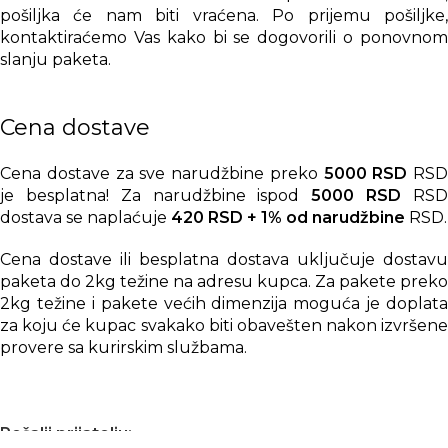
pošiljka će nam biti vraćena. Po prijemu pošiljke,
kontaktiraćemo Vas kako bi se dogovorili o ponovnom
slanju paketa.
Cena dostave
Cena dostave za sve narudžbine preko
5000 RSD
RSD
je besplatna! Za narudžbine ispod
5000 RSD
RS
dostava se naplaćuje
420 RSD + 1% od narudžbine
RSD.
Cena dostave ili besplatna dostava uključuje dostavu
paketa do 2kg težine na adresu kupca. Za pakete preko
2kg težine i pakete većih dimenzija moguća je doplata
za koju će kupac svakako biti obavešten nakon izvršene
provere sa kurirskim službama.
Pošalji prijatelju: