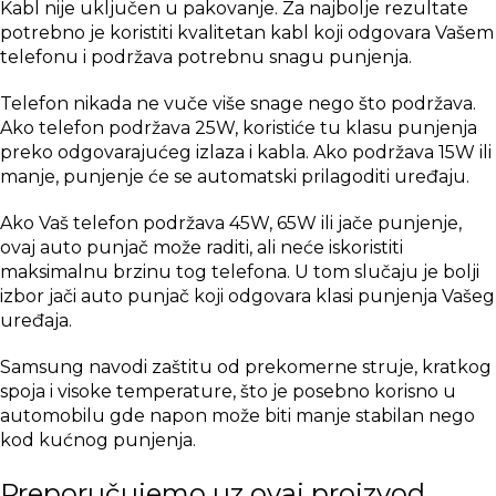
Kabl nije uključen u pakovanje. Za najbolje rezultate
potrebno je koristiti kvalitetan kabl koji odgovara Vašem
telefonu i podržava potrebnu snagu punjenja.
Telefon nikada ne vuče više snage nego što podržava.
Ako telefon podržava 25W, koristiće tu klasu punjenja
preko odgovarajućeg izlaza i kabla. Ako podržava 15W ili
manje, punjenje će se automatski prilagoditi uređaju.
Ako Vaš telefon podržava 45W, 65W ili jače punjenje,
ovaj auto punjač može raditi, ali neće iskoristiti
maksimalnu brzinu tog telefona. U tom slučaju je bolji
izbor jači auto punjač koji odgovara klasi punjenja Vašeg
uređaja.
Samsung navodi zaštitu od prekomerne struje, kratkog
spoja i visoke temperature, što je posebno korisno u
automobilu gde napon može biti manje stabilan nego
kod kućnog punjenja.
Preporučujemo uz ovaj proizvod