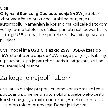
Opis
Originalni Samsung Duo auto punjač 40W
je dobar
izbor kada želite praktično i stabilno punjenje u
automobilu. Namenjen je korisnicima koji žele da tokom
vožnje pune telefon, slušalice, pametni sat, power bank
ili drugi USB uređaj, bez potrebe za dva odvojena auto
punjača.
Ovaj model ima
USB-C izlaz do 25W
i
USB-A izlaz do
15W
, što ukupno daje do 40W snage punjenja. Kabl nije
u pakovanju, pa je potrebno koristiti odgovarajući kabl
za uređaj koji punite.
Za koga je najbolji izbor?
Ovaj auto punjač preporučujemo korisnicima koji žele
pouzdano punjenje u automobilu, posebno ako često
koriste navigaciju, mobilni internet, Bluetooth, muziku
ili telefon tokom putovanja. Dobar je izbor za