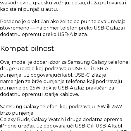
svakodnevnu gradsku vožnju, posao, duža putovanja i
kao stalni punjač u autu.
Posebno je praktičan ako želite da punite dva uređaja
istovremeno — na primer telefon preko USB-C izlaza i
dodatnu opremu preko USB-A izlaza.
Kompatibilnost
Ovaj model je dobar izbor za Samsung Galaxy telefone i
druge uređaje koji podržavaju USB-C ili USB-A
punjenje, uz odgovarajući kabl. USB-C izlaz je
namenjen za brže punjenje telefona koji podržavaju
punjenje do 25W, dok je USB-A izlaz praktičan za
dodatnu opremu i starije kablove.
Samsung Galaxy telefoni koji podržavaju 15W ili 25W
brzo punjenje
Galaxy Buds, Galaxy Watch i druga dodatna oprema
iPhone uređaji, uz odgovarajući USB-C ili USB-A kabl