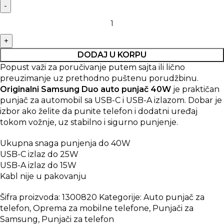
DODAJ U KORPU
Popust važi za poručivanje putem sajta ili lično
preuzimanje uz prethodno puštenu porudžbinu.
Originalni Samsung Duo auto punjač 40W
je praktičan
punjač za automobil sa USB-C i USB-A izlazom. Dobar je
izbor ako želite da punite telefon i dodatni uređaj
tokom vožnje, uz stabilno i sigurno punjenje.
Ukupna snaga punjenja do 40W
USB-C izlaz do 25W
USB-A izlaz do 15W
Kabl nije u pakovanju
Šifra proizvoda:
1300820
Kategorije:
Auto punjač za
telefon
,
Oprema za mobilne telefone
,
Punjači za
Samsung
,
Punjači za telefon