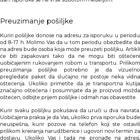
Preuzimanje pošiljke
Kuriri pošiljke donose na adresu za isporuku u periodu
od 8-17 h. Molimo Vas da u tom periodu obezbedite da
na adresi bude osoba koja može preuzeti pošiljku. Artikli
će biti zapakovani tako da ne mogu biti oštećeni
uobičajenim rukovanjem robom u transportu. Prilikom
preuzimanja pošiljke potrebno je da vizuelno
pregledate paket da slučajno ne postoje neka vidna
oštećenja. Ukoliko primetite da je transportna kutija
značajno oštećena i posumnjate da je proizvod možda
oštećen, odbijte prijem pošiljke i odmah nas obavestite.
Kurir svaku pošiljku pokušava da uruči u dva navrata.
Uobičajena praksa je da Vas, ukoliko prva isporuka bude
neuspešna, kurir pozove na telefon koji ste ostavili
prilikom kreiranja narudžbenice i ugovori novi termin za
dostavu. Ukoliko Vas i tada ne pronađe na adresi,