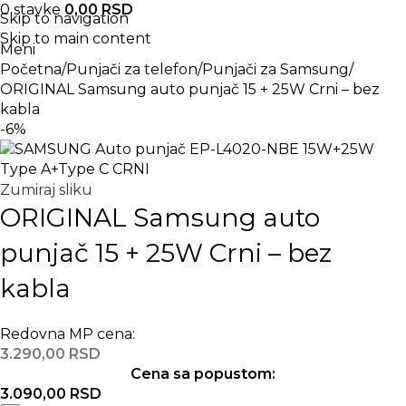
0
stavke
0,00
RSD
Skip to navigation
Skip to main content
Meni
Početna
Punjači za telefon
Punjači za Samsung
ORIGINAL Samsung auto punjač 15 + 25W Crni – bez
kabla
-6%
Zumiraj sliku
ORIGINAL Samsung auto
punjač 15 + 25W Crni – bez
kabla
Redovna MP cena:
3.290,00
RSD
Cena sa popustom:
3.090,00
RSD