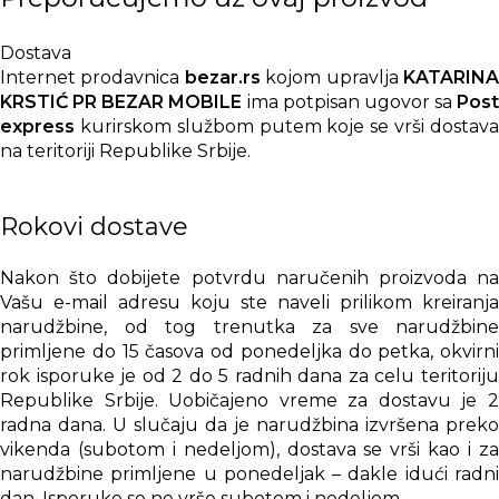
Uz ovaj auto punjač preporučujemo odgovarajući USB-
Dostava
C ili USB-A kabl za Vaš telefon. Ako često putujete,
Internet prodavnica
bezar.rs
kojom upravlja
KATARIN
praktično je imati jedan kabl stalno u automobilu, kao i
KRSTIĆ PR BEZAR MOBILE
ima potpisan ugovor sa
Post
nosač za telefon ako koristite navigaciju.
express
kurirskom službom putem koje se vrši dostava
na teritoriji Republike Srbije.
Zaključak
Rokovi dostave
Ako tražite originalni Samsung auto punjač za
svakodnevnu vožnju i putovanja,
Samsung Duo auto
punjač 40W
je praktičan izbor. Omogućava punjenje
Nakon što dobijete potvrdu naručenih proizvoda na
dva uređaja istovremeno, uz USB-C izlaz do 25W i USB-
Vašu e-mail adresu koju ste naveli prilikom kreiranja
A izlaz do 15W.
narudžbine, od tog trenutka za sve narudžbine
primljene do 15 časova od ponedeljka do petka, okvirni
rok isporuke je od 2 do 5 radnih dana za celu teritoriju
Republike Srbije. Uobičajeno vreme za dostavu je 2
radna dana. U slučaju da je narudžbina izvršena preko
vikenda (subotom i nedeljom), dostava se vrši kao i za
narudžbine primljene u ponedeljak – dakle idući radni
dan. Isporuke se ne vrše subotom i nedeljom.