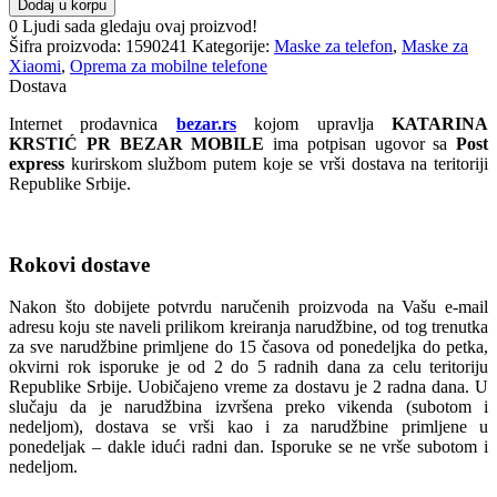
Dodaj u korpu
0
Ljudi sada gledaju ovaj proizvod!
Šifra proizvoda:
1590241
Kategorije:
Maske za telefon
,
Maske za
Xiaomi
,
Oprema za mobilne telefone
Dostava
Internet prodavnica
bezar.rs
kojom upravlja
KATARINA
KRSTIĆ PR BEZAR MOBILE
ima potpisan ugovor sa
Post
express
kurirskom službom putem koje se vrši dostava na teritoriji
Republike Srbije.
Rokovi dostave
Nakon što dobijete potvrdu naručenih proizvoda na Vašu e-mail
adresu koju ste naveli prilikom kreiranja narudžbine, od tog trenutka
za sve narudžbine primljene do 15 časova od ponedeljka do petka,
okvirni rok isporuke je od 2 do 5 radnih dana za celu teritoriju
Republike Srbije. Uobičajeno vreme za dostavu je 2 radna dana. U
slučaju da je narudžbina izvršena preko vikenda (subotom i
nedeljom), dostava se vrši kao i za narudžbine primljene u
ponedeljak – dakle idući radni dan. Isporuke se ne vrše subotom i
nedeljom.