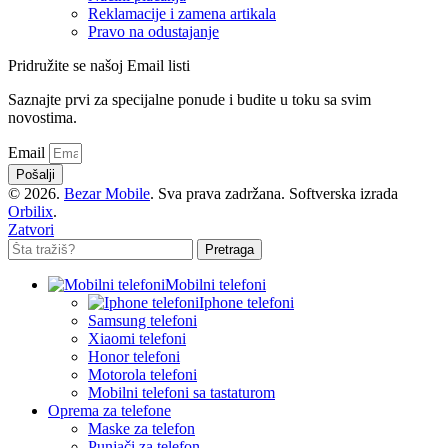
Reklamacije i zamena artikala
Pravo na odustajanje
Pridružite se našoj Email listi
Saznajte prvi za specijalne ponude i budite u toku sa svim
novostima.
Email
Pošalji
© 2026.
Bezar Mobile
. Sva prava zadržana. Softverska izrada
Orbilix
.
Zatvori
Pretraga
Mobilni telefoni
Iphone telefoni
Samsung telefoni
Xiaomi telefoni
Honor telefoni
Motorola telefoni
Mobilni telefoni sa tastaturom
Oprema za telefone
Maske za telefon
Punjači za telefon