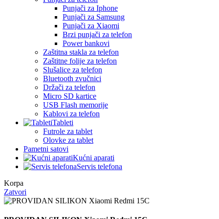
Punjači za Iphone
Punjači za Samsung
Punjači za Xiaomi
Brzi punjači za telefon
Power bankovi
Zaštitna stakla za telefon
Zaštitne folije za telefon
Slušalice za telefon
Bluetooth zvučnici
Držači za telefon
Micro SD kartice
USB Flash memorije
Kablovi za telefon
Tableti
Futrole za tablet
Olovke za tablet
Pametni satovi
Kućni aparati
Servis telefona
Korpa
Zatvori