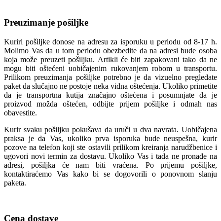
Preuzimanje pošiljke
Kuriri pošiljke donose na adresu za isporuku u periodu od 8-17 h.
Molimo Vas da u tom periodu obezbedite da na adresi bude osoba
koja može preuzeti pošiljku. Artikli će biti zapakovani tako da ne
mogu biti oštećeni uobičajenim rukovanjem robom u transportu.
Prilikom preuzimanja pošiljke potrebno je da vizuelno pregledate
paket da slučajno ne postoje neka vidna oštećenja. Ukoliko primetite
da je transportna kutija značajno oštećena i posumnjate da je
proizvod možda oštećen, odbijte prijem pošiljke i odmah nas
obavestite.
Kurir svaku pošiljku pokušava da uruči u dva navrata. Uobičajena
praksa je da Vas, ukoliko prva isporuka bude neuspešna, kurir
pozove na telefon koji ste ostavili prilikom kreiranja narudžbenice i
ugovori novi termin za dostavu. Ukoliko Vas i tada ne pronađe na
adresi, pošiljka će nam biti vraćena. Po prijemu pošiljke,
kontaktiraćemo Vas kako bi se dogovorili o ponovnom slanju
paketa.
Cena dostave