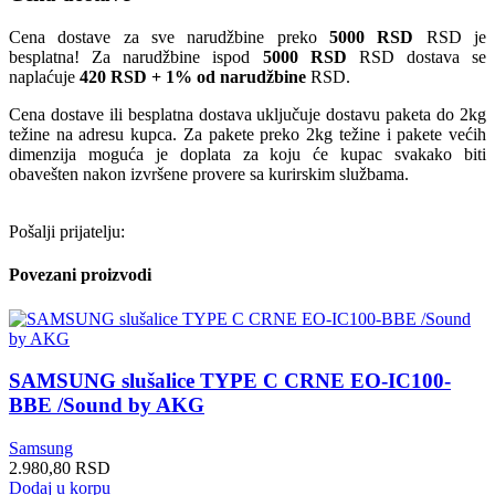
Cena dostave za sve narudžbine preko
5000 RSD
RSD je
besplatna! Za narudžbine ispod
5000 RSD
RSD dostava se
naplaćuje
420 RSD + 1% od narudžbine
RSD.
Cena dostave ili besplatna dostava uključuje dostavu paketa do 2kg
težine na adresu kupca. Za pakete preko 2kg težine i pakete većih
dimenzija moguća je doplata za koju će kupac svakako biti
obavešten nakon izvršene provere sa kurirskim službama.
Pošalji prijatelju:
Povezani proizvodi
SAMSUNG slušalice TYPE C CRNE EO-IC100-
BBE /Sound by AKG
Samsung
2.980,80
RSD
Dodaj u korpu