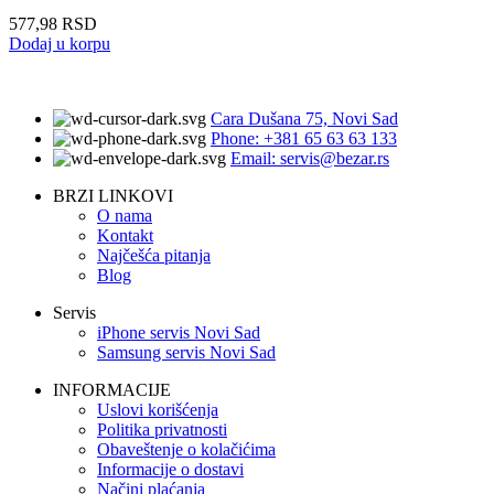
577,98
RSD
Dodaj u korpu
Cara Dušana 75, Novi Sad
Phone: +381 65 63 63 133
Email: servis@bezar.rs
BRZI LINKOVI
O nama
Kontakt
Najčešća pitanja
Blog
Servis
iPhone servis Novi Sad
Samsung servis Novi Sad
INFORMACIJE
Uslovi korišćenja
Politika privatnosti
Obaveštenje o kolačićima
Informacije o dostavi
Načini plaćanja