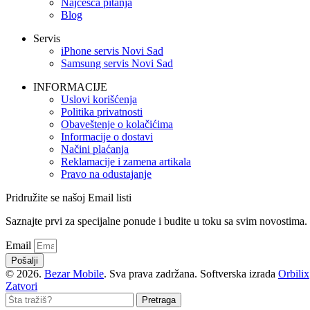
Najčešća pitanja
Blog
Servis
iPhone servis Novi Sad
Samsung servis Novi Sad
INFORMACIJE
Uslovi korišćenja
Politika privatnosti
Obaveštenje o kolačićima
Informacije o dostavi
Načini plaćanja
Reklamacije i zamena artikala
Pravo na odustajanje
Pridružite se našoj Email listi
Saznajte prvi za specijalne ponude i budite u toku sa svim novostima.
Email
Pošalji
© 2026.
Bezar Mobile
. Sva prava zadržana. Softverska izrada
Orbilix
Zatvori
Pretraga