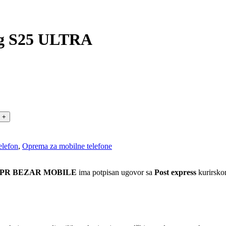
 S25 ULTRA
elefon
,
Oprema za mobilne telefone
 PR BEZAR MOBILE
ima potpisan ugovor sa
Post express
kurirskom