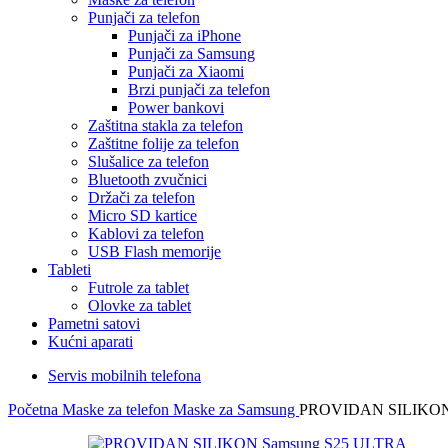
Punjači za telefon
Punjači za iPhone
Punjači za Samsung
Punjači za Xiaomi
Brzi punjači za telefon
Power bankovi
Zaštitna stakla za telefon
Zaštitne folije za telefon
Slušalice za telefon
Bluetooth zvučnici
Držači za telefon
Micro SD kartice
Kablovi za telefon
USB Flash memorije
Tableti
Futrole za tablet
Olovke za tablet
Pametni satovi
Kućni aparati
Servis mobilnih telefona
Početna
Maske za telefon
Maske za Samsung
PROVIDAN SILIKON