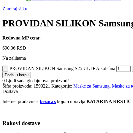
Zumiraj sliku
PROVIDAN SILIKON Samsung
Redovna MP cena:
690,36
RSD
Na zalihama
PROVIDAN SILIKON Samsung S25 ULTRA količina
Dodaj u korpu
0
Ljudi sada gledaju ovaj proizvod!
Šifra proizvoda:
1590221
Kategorije:
Maske za Samsung
,
Maske za t
Dostava
Internet prodavnica
bezar.rs
kojom upravlja
KATARINA KRSTIĆ
Rokovi dostave