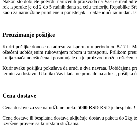
Nakon što dobijete potvrdu naručenih proizvoda na Vašu e-mail adres
rok isporuke je od 2 do 5 radnih dana za celu teritoriju Republike S
kao i za narudžbine primljene u ponedeljak – dakle idući radni dan. I
Preuzimanje pošiljke
Kuriri pošiljke donose na adresu za isporuku u periodu od 8-17 h. M
oštećeni uobičajenim rukovanjem robom u transportu. Prilikom preuzi
kutija značajno oštećena i posumnjate da je proizvod možda oštećen, o
Kurir svaku pošiljku pokušava da uruči u dva navrata. Uobičajena prak
termin za dostavu. Ukoliko Vas i tada ne pronađe na adresi, pošiljka 
Cena dostave
Cena dostave za sve narudžbine preko
5000 RSD
RSD je besplatna! 
Cena dostave ili besplatna dostava uključuje dostavu paketa do 2kg t
izvršene provere sa kurirskim službama.