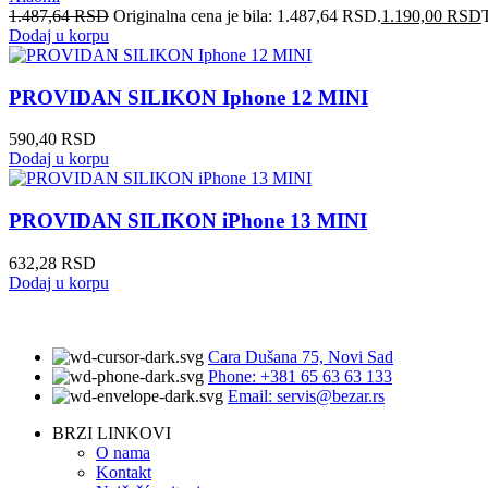
1.487,64
RSD
Originalna cena je bila: 1.487,64 RSD.
1.190,00
RSD
Dodaj u korpu
PROVIDAN SILIKON Iphone 12 MINI
590,40
RSD
Dodaj u korpu
PROVIDAN SILIKON iPhone 13 MINI
632,28
RSD
Dodaj u korpu
Cara Dušana 75, Novi Sad
Phone: +381 65 63 63 133
Email: servis@bezar.rs
BRZI LINKOVI
O nama
Kontakt