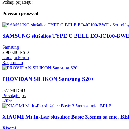
Pošalji prijatelju:
Povezani proizvodi
SAMSUNG slušalice TYPE C BELE EO-IC100-BWE
Samsung
2.980,80
RSD
Dodaj u korpu
Rasprodato
PROVIDAN SILIKON Samsung S20+
577,98
RSD
Pročitajte još
-20%
XIAOMI Mi In-Ear slušalice Basic 3.5mm sa mic. B
Xiaomi