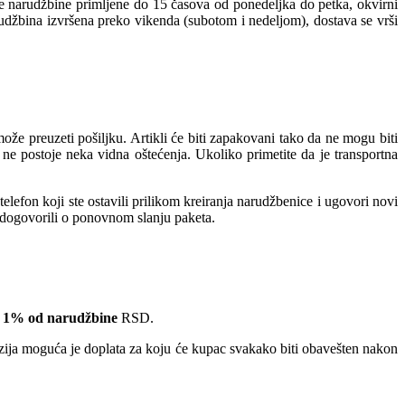
ve narudžbine primljene do 15 časova od ponedeljka do petka, okvirni
rudžbina izvršena preko vikenda (subotom i nedeljom), dostava se vrši
e preuzeti pošiljku. Artikli će biti zapakovani tako da ne mogu biti
ne postoje neka vidna oštećenja. Ukoliko primetite da je transportna
lefon koji ste ostavili prilikom kreiranja narudžbenice i ugovori novi
e dogovorili o ponovnom slanju paketa.
 1% od narudžbine
RSD.
nzija moguća je doplata za koju će kupac svakako biti obavešten nakon