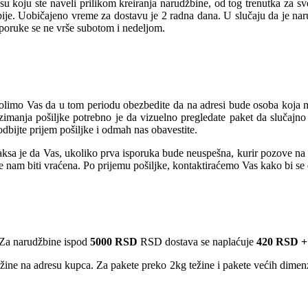
u koju ste naveli prilikom kreiranja narudžbine, od tog trenutka za s
rbije. Uobičajeno vreme za dostavu je 2 radna dana. U slučaju da je na
sporuke se ne vrše subotom i nedeljom.
olimo Vas da u tom periodu obezbedite da na adresi bude osoba koja mož
manja pošiljke potrebno je da vizuelno pregledate paket da slučajno 
dbijte prijem pošiljke i odmah nas obavestite.
sa je da Vas, ukoliko prva isporuka bude neuspešna, kurir pozove na te
će nam biti vraćena. Po prijemu pošiljke, kontaktiraćemo Vas kako bi s
Za narudžbine ispod
5000 RSD
RSD dostava se naplaćuje
420 RSD +
ežine na adresu kupca. Za pakete preko 2kg težine i pakete većih dime