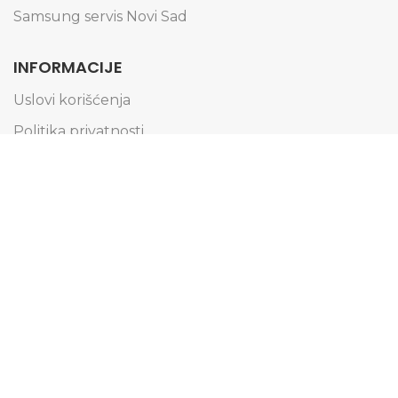
Samsung servis Novi Sad
INFORMACIJE
Uslovi korišćenja
Politika privatnosti
Obaveštenje o kolačićima
Informacije o dostavi
Načini plaćanja
Reklamacije i zamena artikala
Pravo na odustajanje
Pridružite se našoj Email listi