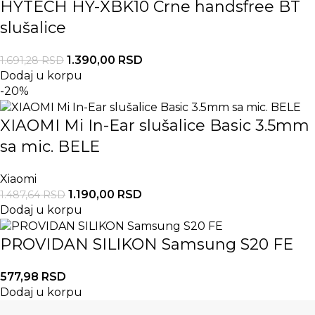
HYTECH HY-XBK10 Crne handsfree BT
slušalice
1.390,00
RSD
1.691,28
RSD
Dodaj u korpu
-20%
XIAOMI Mi In-Ear slušalice Basic 3.5mm
sa mic. BELE
Xiaomi
1.190,00
RSD
1.487,64
RSD
Dodaj u korpu
PROVIDAN SILIKON Samsung S20 FE
577,98
RSD
Dodaj u korpu