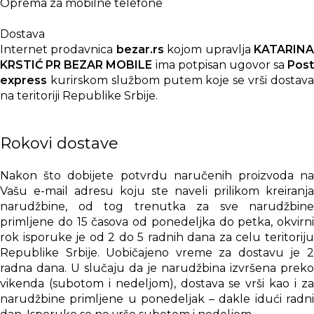
Oprema za mobilne telefone
Dostava
Internet prodavnica
bezar.rs
kojom upravlja
KATARIN
KRSTIĆ PR BEZAR MOBILE
ima potpisan ugovor sa
Post
express
kurirskom službom putem koje se vrši dostava
na teritoriji Republike Srbije.
Rokovi dostave
Nakon što dobijete potvrdu naručenih proizvoda na
Vašu e-mail adresu koju ste naveli prilikom kreiranja
narudžbine, od tog trenutka za sve narudžbine
primljene do 15 časova od ponedeljka do petka, okvirni
rok isporuke je od 2 do 5 radnih dana za celu teritoriju
Republike Srbije. Uobičajeno vreme za dostavu je 2
radna dana. U slučaju da je narudžbina izvršena preko
vikenda (subotom i nedeljom), dostava se vrši kao i za
narudžbine primljene u ponedeljak – dakle idući radni