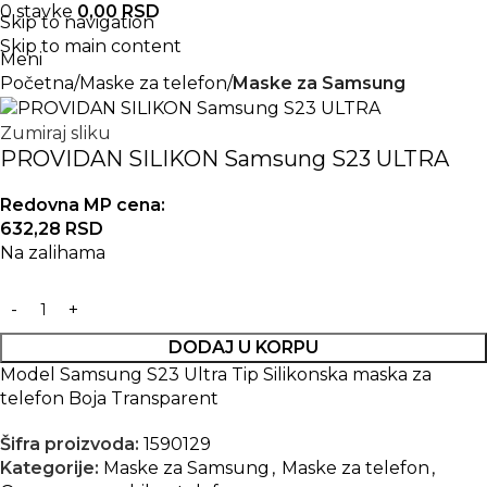
0
stavke
0,00
RSD
Skip to navigation
Skip to main content
Meni
Početna
Maske za telefon
Maske za Samsung
Zumiraj sliku
PROVIDAN SILIKON Samsung S23 ULTRA
Redovna MP cena:
632,28
RSD
Na zalihama
DODAJ U KORPU
Model Samsung S23 Ultra Tip Silikonska maska za
telefon Boja Transparent
Šifra proizvoda:
1590129
Kategorije:
Maske za Samsung
,
Maske za telefon
,