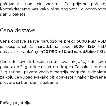
pošiljka će nam biti vraćena. Po prijemu pošiljke,
kontaktiraćemo Vas kako bi se dogovorili o ponovnom
slanju paketa.
Cena dostave
Cena dostave za sve narudžbine preko
5000 RSD
RSD
je besplatna! Za narudžbine ispod
5000 RSD
RS
dostava se naplaćuje
420 RSD + 1% od narudžbine
RSD.
Cena dostave ili besplatna dostava uključuje dostavu
paketa do 2kg težine na adresu kupca. Za pakete preko
2kg težine i pakete većih dimenzija moguća je doplata
za koju će kupac svakako biti obavešten nakon izvršene
provere sa kurirskim službama.
Pošalji prijatelju: