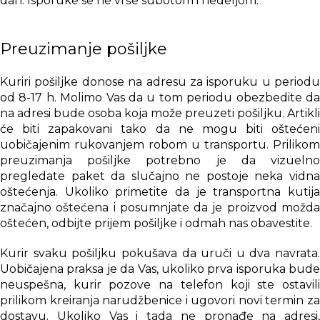
dan. Isporuke se ne vrše subotom i nedeljom.
Preuzimanje pošiljke
Kuriri pošiljke donose na adresu za isporuku u periodu
od 8-17 h. Molimo Vas da u tom periodu obezbedite da
na adresi bude osoba koja može preuzeti pošiljku. Artikli
će biti zapakovani tako da ne mogu biti oštećeni
uobičajenim rukovanjem robom u transportu. Prilikom
preuzimanja pošiljke potrebno je da vizuelno
pregledate paket da slučajno ne postoje neka vidna
oštećenja. Ukoliko primetite da je transportna kutija
značajno oštećena i posumnjate da je proizvod možda
oštećen, odbijte prijem pošiljke i odmah nas obavestite.
Kurir svaku pošiljku pokušava da uruči u dva navrata.
Uobičajena praksa je da Vas, ukoliko prva isporuka bude
neuspešna, kurir pozove na telefon koji ste ostavili
prilikom kreiranja narudžbenice i ugovori novi termin za
dostavu. Ukoliko Vas i tada ne pronađe na adresi,