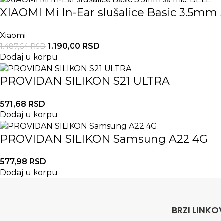
XIAOMI Mi In-Ear slušalice Basic 3.5mm
Xiaomi
1.190,00
RSD
1.487,64
RSD
Dodaj u korpu
PROVIDAN SILIKON S21 ULTRA
571,68
RSD
Dodaj u korpu
PROVIDAN SILIKON Samsung A22 4G
577,98
RSD
Dodaj u korpu
BRZI LINKO