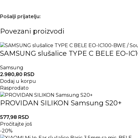
Pošalji prijatelju:
Povezani proizvodi
SAMSUNG slušalice TYPE C BELE EO-IC
Samsung
2.980,80
RSD
Dodaj u korpu
Rasprodato
PROVIDAN SILIKON Samsung S20+
577,98
RSD
Pročitajte još
-20%