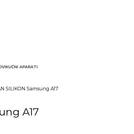
OVI
KUĆNI APARATI
N SILIKON Samsung A17
ung A17