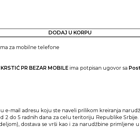
DODAJ U KORPU
ma za mobilne telefone
 KRSTIĆ PR BEZAR MOBILE
ima potpisan ugovor sa
Pos
e-mail adresu koju ste naveli prilikom kreiranja narudž
d 2 do 5 radnih dana za celu teritoriju Republike Srbije
ljom), dostava se vrši kao i za narudžbine primljene u 