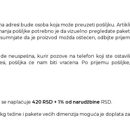
 adresi bude osoba koja može preuzeti pošiljku. Artikli
anja pošiljke potrebno je da vizuelno pregledate paket
posumnjate da je proizvod možda oštećen, odbijte prijem
e neuspešna, kurir pozove na telefon koji ste ostavili
i, pošiljka će nam biti vraćena. Po prijemu pošiljke,
 se naplaćuje
420 RSD + 1% od narudžbine
RSD.
kg težine i pakete većih dimenzija moguća je doplata za