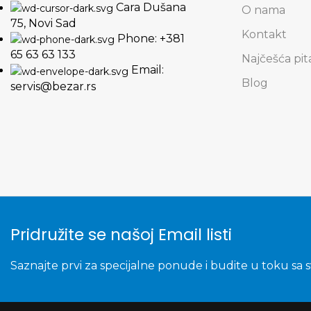
Cara Dušana
O nama
75, Novi Sad
Kontakt
Phone: +381
65 63 63 133
Najčešća pit
Email:
Blog
servis@bezar.rs
Pridružite se našoj Email listi
Saznajte prvi za specijalne ponude i budite u toku sa 