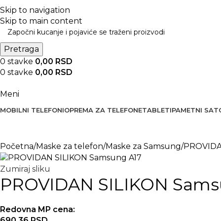
BESPLATNA DOSTAVA PREKO 5000 RSD
Skip to navigation
Skip to main content
Pretraga
0
stavke
0,00
RSD
0
stavke
0,00
RSD
Meni
MOBILNI TELEFONI
OPREMA ZA TELEFONE
TABLETI
PAMETNI SAT
Početna
Maske za telefon
Maske za Samsung
PROVIDA
Zumiraj sliku
PROVIDAN SILIKON Sams
Redovna MP cena:
690,36
RSD