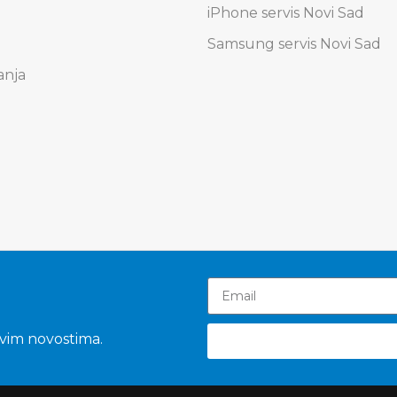
iPhone servis Novi Sad
Samsung servis Novi Sad
anja
svim novostima.