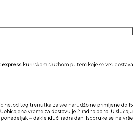
t express
kurirskom službom putem koje se vrši dostav
bine, od tog trenutka za sve narudžbine primljene do 15
. Uobičajeno vreme za dostavu je 2 radna dana. U slučaju
ponedeljak – dakle idući radni dan. Isporuke se ne vrše