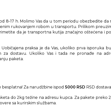
od 8-17 h. Molimo Vas da u tom periodu obezbedite da na
ajenim rukovanjem robom u transportu. Prilikom preuzim
rimetite da je transportna kutija značajno oštećena i 
Uobičajena praksa je da Vas, ukoliko prva isporuka bud
n za dostavu. Ukoliko Vas i tada ne pronađe na adres
anju paketa.
 besplatna! Za narudžbine ispod
5000 RSD
RSD dostava
aketa do 2kg težine na adresu kupca. Za pakete preko 2
overe sa kurirskim službama.