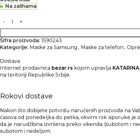
Na zalihama
Šifra proizvoda:
1590243
Kategorije:
Maske za Samsung
,
Maske za telefon
,
Opre
Dostava
Internet prodavnica
bezar.rs
kojom upravlja
KATARINA
na teritoriji Republike Srbije.
Rokovi dostave
Nakon što dobijete potvrdu naručenih proizvoda na Vašu 
časova od ponedeljka do petka, okvirni rok isporuke je o
da je narudžbina izvršena preko vikenda (subotom i nede
subotom i nedeljom.