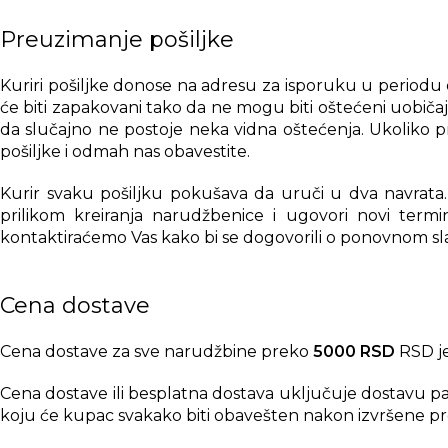
Preuzimanje pošiljke
Kuriri pošiljke donose na adresu za isporuku u periodu 
će biti zapakovani tako da ne mogu biti oštećeni uobič
da slučajno ne postoje neka vidna oštećenja. Ukoliko p
pošiljke i odmah nas obavestite.
Kurir svaku pošiljku pokušava da uruči u dva navrata. 
prilikom kreiranja narudžbenice i ugovori novi termi
kontaktiraćemo Vas kako bi se dogovorili o ponovnom sl
Cena dostave
Cena dostave za sve narudžbine preko
5000 RSD
RSD je
Cena dostave ili besplatna dostava uključuje dostavu p
koju će kupac svakako biti obavešten nakon izvršene pr