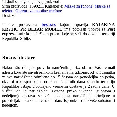
1
Ljudi sada gledaju ovaj proizvod!
Šifra proizvoda:
1590211
Kategorije:
Maske za Iphone
,
Maske za
telefon
,
Oprema za mobilne telefone
Dostava
Internet prodavnica
bezar.rs
kojom upravlja
KATARINA
KRSTIĆ PR BEZAR MOBILE
ima potpisan ugovor sa
Post
express
kurirskom službom putem koje se vrši dostava na teritoriji
Republike Srbije.
Rokovi dostave
Nakon što dobijete potvrdu naručenih proizvoda na Vašu e-mail
adresu koju ste naveli prilikom kreiranja narudžbine, od tog trenutka
za sve narudžbine primljene do 15 časova od ponedeljka do petka,
okvirni rok isporuke je od 2 do 5 radnih dana za celu teritoriju
Republike Srbije. Uobičajeno vreme za dostavu je 2 radna dana. U
slučaju da je narudžbina izvršena preko vikenda (subotom i
nedeljom), dostava se vrši kao i za narudžbine primljene u
ponedeljak – dakle idući radni dan. Isporuke se ne vrše subotom i
nedeljom.