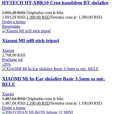
HYTECH HY-XBK10 Crne handsfree BT slušalice
1.691,28
RSD
Originalna cena je bila:
1.691,28 RSD.
1.390,00
RSD
Trenutna cena je: 1.390,00 RSD.
Dodaj u korpu
Rasprodato
Xiaomi MI selfi stick tripod
Xiaomi
2.708,00
RSD
Pročitajte još
-20%
XIAOMI Mi In-Ear slušalice Basic 3.5mm sa mic.
BELE
Xiaomi
1.487,64
RSD
Originalna cena je bila:
1.487,64 RSD.
1.190,00
RSD
Trenutna cena je: 1.190,00 RSD.
Dodaj u korpu