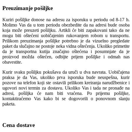
Preuzimanje pošiljke
Kuriri pošiljke donose na adresu za isporuku u periodu od 8-17 h.
Molimo Vas da u tom periodu obezbedite da na adresi bude osoba
koja može preuzeti pošiljku. Artikli će biti zapakovani tako da ne
mogu biti oštećeni uobičajenim rukovanjem robom u transportu.
Prilikom preuzimanja pošiljke potrebno je da vizuelno pregledate
paket da slučajno ne postoje neka vidna oštećenja. Ukoliko primetite
da je transportna kutija značajno oštećena i posumnjate da je
proizvod možda oštećen, odbijte prijem pošiljke i odmah nas
obavestite.
Kurir svaku pošiljku pokušava da uruči u dva navrata. Uobičajena
praksa je da Vas, ukoliko prva isporuka bude neuspešna, kurir
pozove na telefon koji ste ostavili prilikom kreiranja narudžbenice i
ugovori novi termin za dostavu. Ukoliko Vas i tada ne pronađe na
adresi, pošiljka će nam biti vraćena. Po prijemu pošiljke,
kontaktiraćemo Vas kako bi se dogovorili o ponovnom slanju
paketa.
Cena dostave