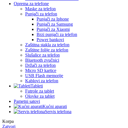
Oprema za telefone
Maske za telefon
Punjači za telefon
Punjači za Iphone
Punjači za Samsung
Punjači za Xiaomi
Brzi punjači za telefon
Power bankovi
Zaštitna stakla za telefon
Zaštitne folije za telefon
Slušalice za telefon
Bluetooth zvučnici
Držači za telefon
Micro SD kartice
USB Flash memorije
Kablovi za telefon
Tableti
Futrole za tablet
Olovke za tablet
Pametni satovi
Kućni aparati
Servis telefona
Korpa
Zatvori