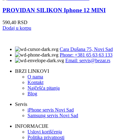
PROVIDAN SILIKON Iphone 12 MINI
590,40
RSD
Dodaj u korpu
Cara Dušana 75, Novi Sad
Phone: +381 65 63 63 133
Email: servis@bezar.rs
BRZI LINKOVI
O nama
Kontakt
Najčešća pitanja
Blog
Servis
iPhone servis Novi Sad
Samsung servis Novi Sad
INFORMACIJE
Uslovi korišćenja
Politika privatnosti