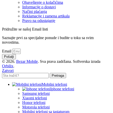
Obaveštenje o kolačićima
Informacije o dostavi
Načini plaćanja
Reklamacije i zamena artikala
Pravo na odustajanje
Pridružite se našoj Email listi
Saznajte prvi za specijalne ponude i budite u toku sa svim
novostima.
Email
Pošalji
© 2026.
Bezar Mobile
. Sva prava zadržana. Softverska izrada
Orbilix
.
Zatvori
Pretraga
Mobilni telefoni
Iphone telefoni
Samsung telefoni
Xiaomi telefoni
Honor telefoni
Motorola telefoni
Mobilni telefoni sa tastaturom