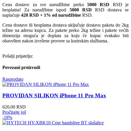
Cena dostave za sve narudžbine preko
5000 RSD
RSD je
besplatna! Za narudžbine ispod
5000 RSD
RSD dostava se
naplaćuje
420 RSD + 1% od narudžbine
RSD.
Cena dostave ili besplatna dostava uključuje dostavu paketa do 2kg
težine na adresu kupca. Za pakete preko 2kg težine i pakete većih
dimenzija moguća je doplata za koju će kupac svakako biti
obavešten nakon izvršene provere sa kurirskim službama.
Pošalji prijatelju:
Povezani proizvodi
Rasprodato
PROVIDAN SILIKON iPhone 11 Pro Max
620,00
RSD
Pročitajte još
-18%