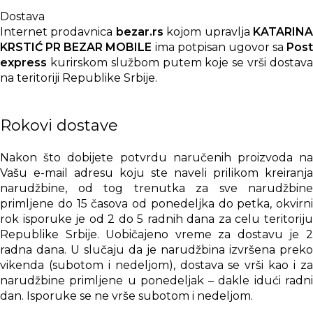
Dostava
Internet prodavnica
bezar.rs
kojom upravlja
KATARIN
KRSTIĆ PR BEZAR MOBILE
ima potpisan ugovor sa
Post
express
kurirskom službom putem koje se vrši dostava
na teritoriji Republike Srbije.
Rokovi dostave
Nakon što dobijete potvrdu naručenih proizvoda na
Vašu e-mail adresu koju ste naveli prilikom kreiranja
narudžbine, od tog trenutka za sve narudžbine
primljene do 15 časova od ponedeljka do petka, okvirni
rok isporuke je od 2 do 5 radnih dana za celu teritoriju
Republike Srbije. Uobičajeno vreme za dostavu je 2
radna dana. U slučaju da je narudžbina izvršena preko
vikenda (subotom i nedeljom), dostava se vrši kao i za
narudžbine primljene u ponedeljak – dakle idući radni
dan. Isporuke se ne vrše subotom i nedeljom.