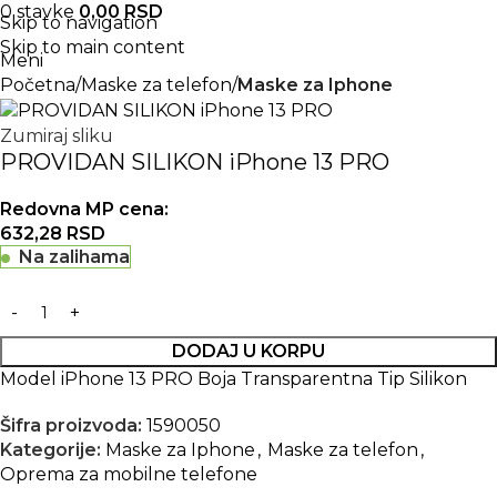
0
stavke
0,00
RSD
Skip to navigation
Skip to main content
Meni
Početna
Maske za telefon
Maske za Iphone
Zumiraj sliku
PROVIDAN SILIKON iPhone 13 PRO
Redovna MP cena:
632,28
RSD
Na zalihama
DODAJ U KORPU
Model iPhone 13 PRO Boja Transparentna Tip Silikon
Šifra proizvoda:
1590050
Kategorije:
Maske za Iphone
,
Maske za telefon
,
Oprema za mobilne telefone