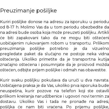
Preuzimanje pošiljke
Kuriri pošiljke donose na adresu za isporuku u periodu
od 8-17 h. Molimo Vas da u tom periodu obezbedite da
na adresi bude osoba koja može preuzeti pošiljku. Artikli
će biti zapakovani tako da ne mogu biti oštećeni
uobičajenim rukovanjem robom u transportu. Prilikom
preuzimanja pošiljke potrebno je da vizuelno
pregledate paket da slučajno ne postoje neka vidna
oštećenja. Ukoliko primetite da je transportna kutija
značajno oštećena i posumnjate da je proizvod možda
oštećen, odbijte prijem pošiljke i odmah nas obavestite.
Kurir svaku pošiljku pokušava da uruči u dva navrata.
Uobičajena praksa je da Vas, ukoliko prva isporuka bude
neuspešna, kurir pozove na telefon koji ste ostavili
prilikom kreiranja narudžbenice i ugovori novi termin za
dostavu. Ukoliko Vas i tada ne pronađe na adresi,
pošiljka će nam biti vraćena. Po prijemu pošiljke,