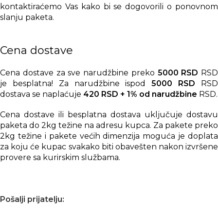
kontaktiraćemo Vas kako bi se dogovorili o ponovnom
slanju paketa.
Cena dostave
Cena dostave za sve narudžbine preko
5000 RSD
RSD
je besplatna! Za narudžbine ispod
5000 RSD
RS
dostava se naplaćuje
420 RSD + 1% od narudžbine
RSD.
Cena dostave ili besplatna dostava uključuje dostavu
paketa do 2kg težine na adresu kupca. Za pakete preko
2kg težine i pakete većih dimenzija moguća je doplata
za koju će kupac svakako biti obavešten nakon izvršene
provere sa kurirskim službama.
Pošalji prijatelju: