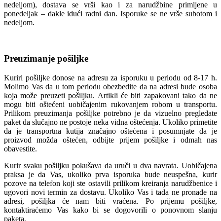
nedeljom), dostava se vrši kao i za narudžbine primljene u
ponedeljak – dakle idući radni dan. Isporuke se ne vrše subotom i
nedeljom.
Preuzimanje pošiljke
Kuriri pošiljke donose na adresu za isporuku u periodu od 8-17 h.
Molimo Vas da u tom periodu obezbedite da na adresi bude osoba
koja može preuzeti pošiljku. Artikli će biti zapakovani tako da ne
mogu biti oštećeni uobičajenim rukovanjem robom u transportu.
Prilikom preuzimanja pošiljke potrebno je da vizuelno pregledate
paket da slučajno ne postoje neka vidna oštećenja. Ukoliko primetite
da je transportna kutija značajno oštećena i posumnjate da je
proizvod možda oštećen, odbijte prijem pošiljke i odmah nas
obavestite.
Kurir svaku pošiljku pokušava da uruči u dva navrata. Uobičajena
praksa je da Vas, ukoliko prva isporuka bude neuspešna, kurir
pozove na telefon koji ste ostavili prilikom kreiranja narudžbenice i
ugovori novi termin za dostavu. Ukoliko Vas i tada ne pronađe na
adresi, pošiljka će nam biti vraćena. Po prijemu pošiljke,
kontaktiraćemo Vas kako bi se dogovorili o ponovnom slanju
paketa.