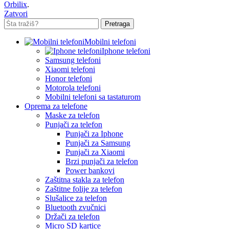
Orbilix
.
Zatvori
Pretraga
Mobilni telefoni
Iphone telefoni
Samsung telefoni
Xiaomi telefoni
Honor telefoni
Motorola telefoni
Mobilni telefoni sa tastaturom
Oprema za telefone
Maske za telefon
Punjači za telefon
Punjači za Iphone
Punjači za Samsung
Punjači za Xiaomi
Brzi punjači za telefon
Power bankovi
Zaštitna stakla za telefon
Zaštitne folije za telefon
Slušalice za telefon
Bluetooth zvučnici
Držači za telefon
Micro SD kartice