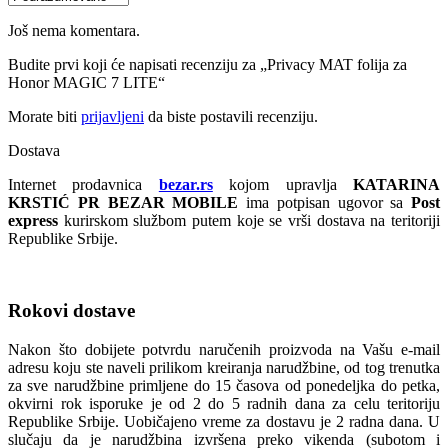
Još nema komentara.
Budite prvi koji će napisati recenziju za „Privacy MAT folija za
Honor MAGIC 7 LITE“
Morate biti
prijavljeni
da biste postavili recenziju.
Dostava
Internet prodavnica
bezar.rs
kojom upravlja
KATARINA
KRSTIĆ PR BEZAR MOBILE
ima potpisan ugovor sa
Post
express
kurirskom službom putem koje se vrši dostava na teritoriji
Republike Srbije.
Rokovi dostave
Nakon što dobijete potvrdu naručenih proizvoda na Vašu e-mail
adresu koju ste naveli prilikom kreiranja narudžbine, od tog trenutka
za sve narudžbine primljene do 15 časova od ponedeljka do petka,
okvirni rok isporuke je od 2 do 5 radnih dana za celu teritoriju
Republike Srbije. Uobičajeno vreme za dostavu je 2 radna dana. U
slučaju da je narudžbina izvršena preko vikenda (subotom i