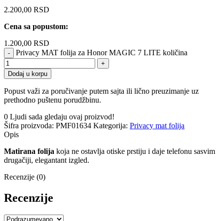
2.200,00
RSD
Cena sa popustom:
1.200,00
RSD
Privacy MAT folija za Honor MAGIC 7 LITE količina
Dodaj u korpu
Popust važi za poručivanje putem sajta ili lično preuzimanje uz
prethodno puštenu porudžbinu.
0
Ljudi sada gledaju ovaj proizvod!
Šifra proizvoda:
PMF01634
Kategorija:
Privacy mat folija
Opis
Matirana folija
koja ne ostavlja otiske prstiju i daje telefonu sasvim
drugačiji, elegantant izgled.
Recenzije (0)
Recenzije