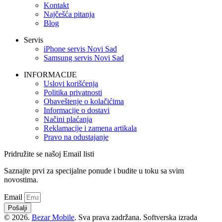
Kontakt
Najčešća pitanja
Blog
Servis
iPhone servis Novi Sad
Samsung servis Novi Sad
INFORMACIJE
Uslovi korišćenja
Politika privatnosti
Obaveštenje o kolačićima
Informacije o dostavi
Načini plaćanja
Reklamacije i zamena artikala
Pravo na odustajanje
Pridružite se našoj Email listi
Saznajte prvi za specijalne ponude i budite u toku sa svim
novostima.
Email
Pošalji
© 2026.
Bezar Mobile
. Sva prava zadržana. Softverska izrada