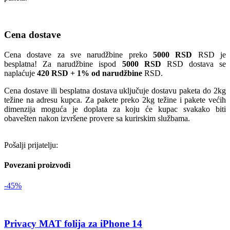
Cena dostave
Cena dostave za sve narudžbine preko
5000 RSD
RSD je
besplatna! Za narudžbine ispod
5000 RSD
RSD dostava se
naplaćuje
420 RSD + 1% od narudžbine
RSD.
Cena dostave ili besplatna dostava uključuje dostavu paketa do 2kg
težine na adresu kupca. Za pakete preko 2kg težine i pakete većih
dimenzija moguća je doplata za koju će kupac svakako biti
obavešten nakon izvršene provere sa kurirskim službama.
Pošalji prijatelju:
Povezani proizvodi
-45%
Privacy MAT folija za iPhone 14