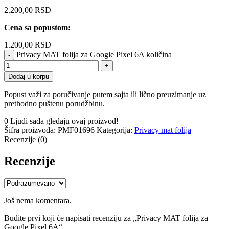
2.200,00
RSD
Cena sa popustom:
1.200,00
RSD
Privacy MAT folija za Google Pixel 6A količina
Dodaj u korpu
Popust važi za poručivanje putem sajta ili lično preuzimanje uz
prethodno puštenu porudžbinu.
0
Ljudi sada gledaju ovaj proizvod!
Šifra proizvoda:
PMF01696
Kategorija:
Privacy mat folija
Recenzije (0)
Recenzije
Još nema komentara.
Budite prvi koji će napisati recenziju za „Privacy MAT folija za
Google Pixel 6A“