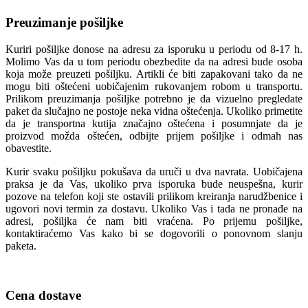
Preuzimanje pošiljke
Kuriri pošiljke donose na adresu za isporuku u periodu od 8-17 h.
Molimo Vas da u tom periodu obezbedite da na adresi bude osoba
koja može preuzeti pošiljku. Artikli će biti zapakovani tako da ne
mogu biti oštećeni uobičajenim rukovanjem robom u transportu.
Prilikom preuzimanja pošiljke potrebno je da vizuelno pregledate
paket da slučajno ne postoje neka vidna oštećenja. Ukoliko primetite
da je transportna kutija značajno oštećena i posumnjate da je
proizvod možda oštećen, odbijte prijem pošiljke i odmah nas
obavestite.
Kurir svaku pošiljku pokušava da uruči u dva navrata. Uobičajena
praksa je da Vas, ukoliko prva isporuka bude neuspešna, kurir
pozove na telefon koji ste ostavili prilikom kreiranja narudžbenice i
ugovori novi termin za dostavu. Ukoliko Vas i tada ne pronađe na
adresi, pošiljka će nam biti vraćena. Po prijemu pošiljke,
kontaktiraćemo Vas kako bi se dogovorili o ponovnom slanju
paketa.
Cena dostave