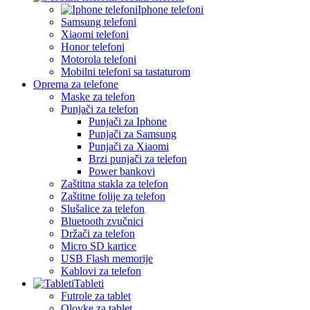
Iphone telefoni
Samsung telefoni
Xiaomi telefoni
Honor telefoni
Motorola telefoni
Mobilni telefoni sa tastaturom
Oprema za telefone
Maske za telefon
Punjači za telefon
Punjači za Iphone
Punjači za Samsung
Punjači za Xiaomi
Brzi punjači za telefon
Power bankovi
Zaštitna stakla za telefon
Zaštitne folije za telefon
Slušalice za telefon
Bluetooth zvučnici
Držači za telefon
Micro SD kartice
USB Flash memorije
Kablovi za telefon
Tableti
Futrole za tablet
Olovke za tablet