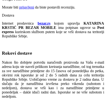
Morate biti
prijavljeni
da biste postavili recenziju.
Dostava
Internet prodavnica
bezar.rs
kojom upravlja
KATARINA
KRSTIĆ PR BEZAR MOBILE
ima potpisan ugovor sa
Post
express
kurirskom službom putem koje se vrši dostava na teritoriji
Republike Srbije.
Rokovi dostave
Nakon što dobijete potvrdu naručenih proizvoda na Vašu e-mail
adresu koju ste naveli prilikom kreiranja narudžbine, od tog trenutka
za sve narudžbine primljene do 15 časova od ponedeljka do petka,
okvirni rok isporuke je od 2 do 5 radnih dana za celu teritoriju
Republike Srbije. Uobičajeno vreme za dostavu je 2 radna dana. U
slučaju da je narudžbina izvršena preko vikenda (subotom i
nedeljom), dostava se vrši kao i za narudžbine primljene u
ponedeljak – dakle idući radni dan. Isporuke se ne vrše subotom i
nedeljom.