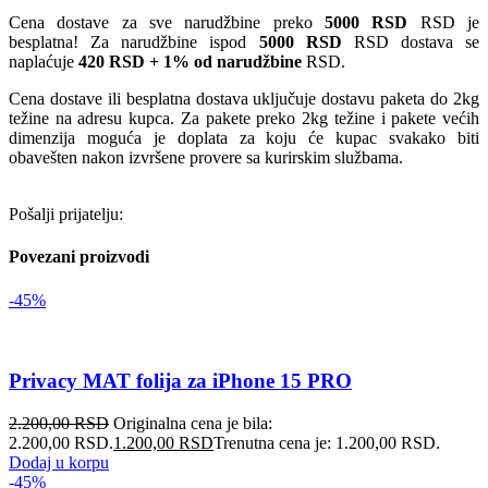
Cena dostave za sve narudžbine preko
5000 RSD
RSD je
besplatna! Za narudžbine ispod
5000 RSD
RSD dostava se
naplaćuje
420 RSD + 1% od narudžbine
RSD.
Cena dostave ili besplatna dostava uključuje dostavu paketa do 2kg
težine na adresu kupca. Za pakete preko 2kg težine i pakete većih
dimenzija moguća je doplata za koju će kupac svakako biti
obavešten nakon izvršene provere sa kurirskim službama.
Pošalji prijatelju:
Povezani proizvodi
-45%
Privacy MAT folija za iPhone 15 PRO
2.200,00
RSD
Originalna cena je bila:
2.200,00 RSD.
1.200,00
RSD
Trenutna cena je: 1.200,00 RSD.
Dodaj u korpu
-45%