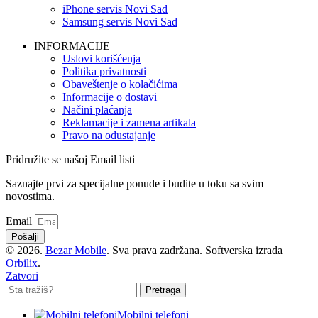
iPhone servis Novi Sad
Samsung servis Novi Sad
INFORMACIJE
Uslovi korišćenja
Politika privatnosti
Obaveštenje o kolačićima
Informacije o dostavi
Načini plaćanja
Reklamacije i zamena artikala
Pravo na odustajanje
Pridružite se našoj Email listi
Saznajte prvi za specijalne ponude i budite u toku sa svim
novostima.
Email
Pošalji
© 2026.
Bezar Mobile
. Sva prava zadržana. Softverska izrada
Orbilix
.
Zatvori
Pretraga
Mobilni telefoni