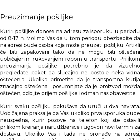
slabijim modelima jer telefon sam povlači samo snagu
koju podržava.
Preuzimanje pošiljke
Kuriri pošiljke donose na adresu za isporuku u periodu
od 8-17 h. Molimo Vas da u tom periodu obezbedite da
na adresi bude osoba koja može preuzeti pošiljku. Artikli
će biti zapakovani tako da ne mogu biti oštećeni
uobičajenim rukovanjem robom u transportu. Prilikom
preuzimanja pošiljke potrebno je da vizuelno
pregledate paket da slučajno ne postoje neka vidna
oštećenja. Ukoliko primetite da je transportna kutija
značajno oštećena i posumnjate da je proizvod možda
oštećen, odbijte prijem pošiljke i odmah nas obavestite.
Kurir svaku pošiljku pokušava da uruči u dva navrata.
Uobičajena praksa je da Vas, ukoliko prva isporuka bude
neuspešna, kurir pozove na telefon koji ste ostavili
prilikom kreiranja narudžbenice i ugovori novi termin za
dostavu. Ukoliko Vas i tada ne pronađe na adresi,