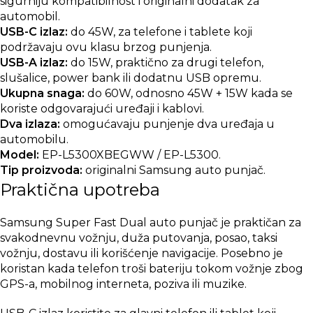
sigurniju kompatibilnost i originalni dodatak za
automobil.
USB-C izlaz:
do 45W, za telefone i tablete koji
podržavaju ovu klasu brzog punjenja.
USB-A izlaz:
do 15W, praktično za drugi telefon,
slušalice, power bank ili dodatnu USB opremu.
Ukupna snaga:
do 60W, odnosno 45W + 15W kada se
koriste odgovarajući uređaji i kablovi.
Dva izlaza:
omogućavaju punjenje dva uređaja u
automobilu.
Model:
EP-L5300XBEGWW / EP-L5300.
Tip proizvoda:
originalni Samsung auto punjač.
Praktična upotreba
Samsung Super Fast Dual auto punjač je praktičan za
svakodnevnu vožnju, duža putovanja, posao, taksi
vožnju, dostavu ili korišćenje navigacije. Posebno je
koristan kada telefon troši bateriju tokom vožnje zbog
GPS-a, mobilnog interneta, poziva ili muzike.