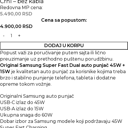
Crni – bez kabla
Redovna MP cena:
5.490,00
RSD
Cena sa popustom:
4.900,00
RSD
DODAJ U KORPU
Popust važi za poručivanje putem sajta ili lično
preuzimanje uz prethodno puštenu porudžbinu.
Original Samsung Super Fast Dual auto punjač 45W +
15W
je kvalitetan auto punjač za korisnike kojima treba
brzo i stabilno punjenje telefona, tableta i dodatne
opreme tokom vožnje.
Originalni Samsung auto punjač
USB-C izlaz do 45W
USB-A izlaz do 15W
Ukupna snaga do 60W
Dobar izbor za Samsung modele koji podržavaju 45W
Super Fast Charging