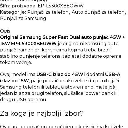
Šifra proizvoda:
EP-L5300XBEGWW
Kategorije:
Punjači za telefon
,
Auto punjač za telefon
,
Punjači za Samsung
Opis
Original Samsung Super Fast Dual auto punjač 45W +
15W EP-L5300XBEGWW
je originalni Samsung auto
punjač namenjen korisnicima kojima treba brzo i
stabilno punjenje telefona, tableta i dodatne opreme
tokom vožnje.
Ovaj model ima
USB-C izlaz do 45W
i dodatni
USB-A
izlaz do 15W
, pa je praktičan ako želite da punite jači
Samsung telefon ili tablet, a istovremeno imate još
jedan izlaz za drugi telefon, slušalice, power bank ili
drugu USB opremu.
Za koga je najbolji izbor?
Ovaj auto punjač preporučujemo korisnicima koji žele