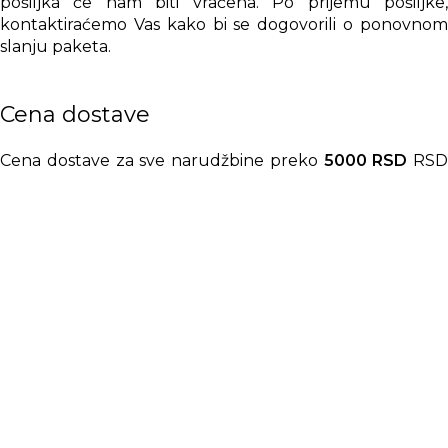
pošiljka će nam biti vraćena. Po prijemu pošiljke,
kontaktiraćemo Vas kako bi se dogovorili o ponovnom
slanju paketa.
Cena dostave
Cena dostave za sve narudžbine preko
5000 RSD
RSD
je besplatna! Za narudžbine ispod
5000 RSD
RS
dostava se naplaćuje
420 RSD + 1% od narudžbine
RSD.
Cena dostave ili besplatna dostava uključuje dostavu
paketa do 2kg težine na adresu kupca. Za pakete preko
2kg težine i pakete većih dimenzija moguća je doplata
za koju će kupac svakako biti obavešten nakon izvršene
provere sa kurirskim službama.
Pošalji prijatelju: