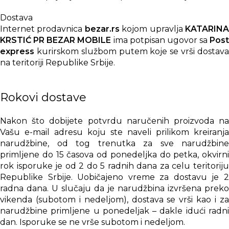
punjenje može biti sporije čak i kada je punjač dovoljno
Dostava
jak.
Internet prodavnica
bezar.rs
kojom upravlja
KATARIN
KRSTIĆ PR BEZAR MOBILE
ima potpisan ugovor sa
Post
Preporučujemo uz ovaj proizvod
express
kurirskom službom putem koje se vrši dostava
na teritoriji Republike Srbije.
Uz ovaj auto punjač preporučujemo kvalitetan USB-C
na USB-C kabl za brzo punjenje, posebno ako ga
koristite za Samsung Plus, Ultra ili Tab modele koji
Rokovi dostave
podržavaju 45W punjenje.
Nakon što dobijete potvrdu naručenih proizvoda na
Za praktičniju vožnju preporučujemo i držač za telefon
Vašu e-mail adresu koju ste naveli prilikom kreiranja
za auto, posebno ako često koristite navigaciju.
narudžbine, od tog trenutka za sve narudžbine
primljene do 15 časova od ponedeljka do petka, okvirni
Zaključak
rok isporuke je od 2 do 5 radnih dana za celu teritoriju
Republike Srbije. Uobičajeno vreme za dostavu je 2
Ako tražite originalni Samsung auto punjač za brzo
radna dana. U slučaju da je narudžbina izvršena preko
punjenje u automobilu, Samsung Super Fast Dual 45W
vikenda (subotom i nedeljom), dostava se vrši kao i za
+ 15W EP-L5300XBEGWW je odličan izbor. Najviše
narudžbine primljene u ponedeljak – dakle idući radni
smisla ima za Samsung telefone i tablete koji
dan. Isporuke se ne vrše subotom i nedeljom.
podržavaju 45W punjenje, ali se može koristiti i sa