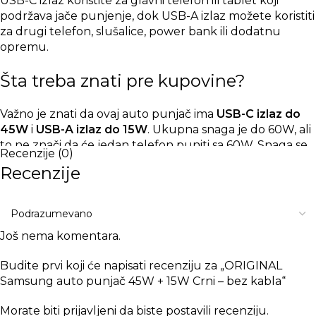
USB-C izlaz koristite za glavni telefon ili tablet koji
podržava jače punjenje, dok USB-A izlaz možete koristiti
za drugi telefon, slušalice, power bank ili dodatnu
opremu.
Šta treba znati pre kupovine?
Važno je znati da ovaj auto punjač ima
USB-C izlaz do
45W
i
USB-A izlaz do 15W
. Ukupna snaga je do 60W, ali
to ne znači da će jedan telefon puniti sa 60W. Snaga se
Recenzije (0)
raspoređuje po izlazima.
Recenzije
Telefon nikada ne vuče više snage nego što podržava.
Ako Vaš telefon podržava 25W, neće se puniti na 45W,
već će koristiti snagu koju uređaj dozvoljava. Ako
Još nema komentara.
telefon ili tablet podržava 45W, tada ovaj punjač ima
najviše smisla.
Budite prvi koji će napisati recenziju za „ORIGINAL
Samsung auto punjač 45W + 15W Crni – bez kabla“
Za punjenje do 45W veoma je važan kvalitetan USB-C
na USB-C kabl koji podržava brzo punjenje veće snage.
Morate biti
prijavljeni
da biste postavili recenziju.
Ako koristite slabiji, oštećen ili neodgovarajući kabl,