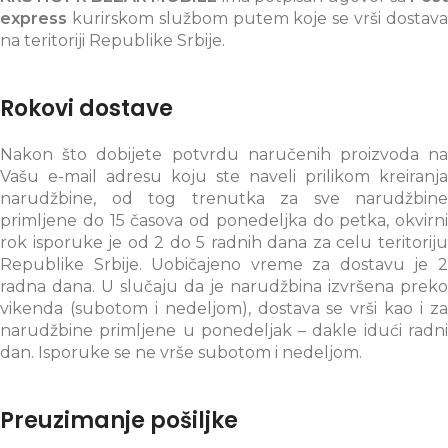
express
kurirskom službom putem koje se vrši dostava
na teritoriji Republike Srbije.
Rokovi dostave
Nakon što dobijete potvrdu naručenih proizvoda na
Vašu e-mail adresu koju ste naveli prilikom kreiranja
narudžbine, od tog trenutka za sve narudžbine
primljene do 15 časova od ponedeljka do petka, okvirni
rok isporuke je od 2 do 5 radnih dana za celu teritoriju
Republike Srbije. Uobičajeno vreme za dostavu je 2
radna dana. U slučaju da je narudžbina izvršena preko
vikenda (subotom i nedeljom), dostava se vrši kao i za
narudžbine primljene u ponedeljak – dakle idući radni
dan. Isporuke se ne vrše subotom i nedeljom.
Preuzimanje pošiljke