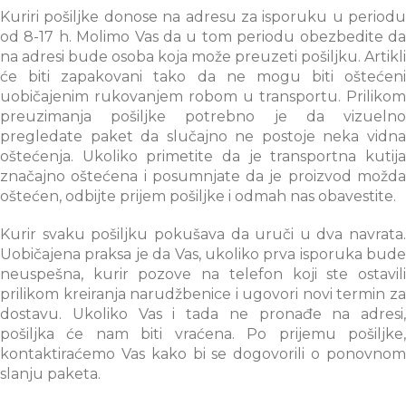
Kuriri pošiljke donose na adresu za isporuku u periodu
od 8-17 h. Molimo Vas da u tom periodu obezbedite da
na adresi bude osoba koja može preuzeti pošiljku. Artikli
će biti zapakovani tako da ne mogu biti oštećeni
uobičajenim rukovanjem robom u transportu. Prilikom
preuzimanja pošiljke potrebno je da vizuelno
pregledate paket da slučajno ne postoje neka vidna
oštećenja. Ukoliko primetite da je transportna kutija
značajno oštećena i posumnjate da je proizvod možda
oštećen, odbijte prijem pošiljke i odmah nas obavestite.
Kurir svaku pošiljku pokušava da uruči u dva navrata.
Uobičajena praksa je da Vas, ukoliko prva isporuka bude
neuspešna, kurir pozove na telefon koji ste ostavili
prilikom kreiranja narudžbenice i ugovori novi termin za
dostavu. Ukoliko Vas i tada ne pronađe na adresi,
pošiljka će nam biti vraćena. Po prijemu pošiljke,
kontaktiraćemo Vas kako bi se dogovorili o ponovnom
slanju paketa.