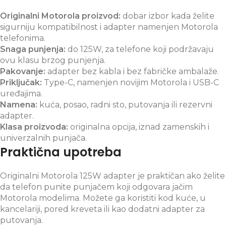
Originalni Motorola proizvod:
dobar izbor kada želite
sigurniju kompatibilnost i adapter namenjen Motorola
telefonima.
Snaga punjenja:
do 125W, za telefone koji podržavaju
ovu klasu brzog punjenja.
Pakovanje:
adapter bez kabla i bez fabričke ambalaže.
Priključak:
Type-C, namenjen novijim Motorola i USB-C
uređajima.
Namena:
kuća, posao, radni sto, putovanja ili rezervni
adapter.
Klasa proizvoda:
originalna opcija, iznad zamenskih i
univerzalnih punjača.
Praktična upotreba
Originalni Motorola 125W adapter je praktičan ako želite
da telefon punite punjačem koji odgovara jačim
Motorola modelima. Možete ga koristiti kod kuće, u
kancelariji, pored kreveta ili kao dodatni adapter za
putovanja.