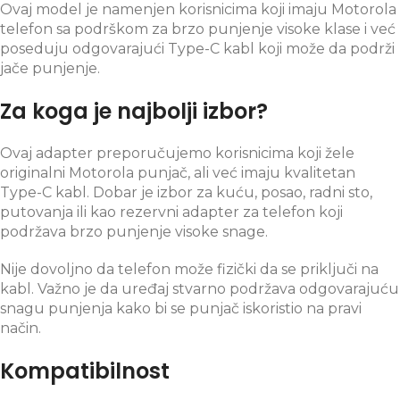
Ovaj model je namenjen korisnicima koji imaju Motorola
telefon sa podrškom za brzo punjenje visoke klase i već
poseduju odgovarajući Type-C kabl koji može da podrži
jače punjenje.
Za koga je najbolji izbor?
Ovaj adapter preporučujemo korisnicima koji žele
originalni Motorola punjač, ali već imaju kvalitetan
Type-C kabl. Dobar je izbor za kuću, posao, radni sto,
putovanja ili kao rezervni adapter za telefon koji
podržava brzo punjenje visoke snage.
Nije dovoljno da telefon može fizički da se priključi na
kabl. Važno je da uređaj stvarno podržava odgovarajuću
snagu punjenja kako bi se punjač iskoristio na pravi
način.
Kompatibilnost