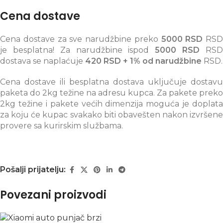
Cena dostave
Cena dostave za sve narudžbine preko
5000 RSD
RSD
je besplatna! Za narudžbine ispod
5000 RSD
RS
dostava se naplaćuje
420 RSD + 1% od narudžbine
RSD.
Cena dostave ili besplatna dostava uključuje dostavu
paketa do 2kg težine na adresu kupca. Za pakete preko
2kg težine i pakete većih dimenzija moguća je doplata
za koju će kupac svakako biti obavešten nakon izvršene
provere sa kurirskim službama.
Pošalji prijatelju:
Povezani proizvodi