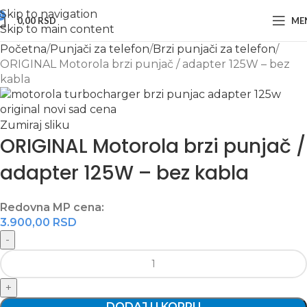
Skip to navigation
0
0,00
RSD
ME
Skip to main content
Početna
Punjači za telefon
Brzi punjači za telefon
ORIGINAL Motorola brzi punjač / adapter 125W – bez
kabla
Zumiraj sliku
ORIGINAL Motorola brzi punjač /
adapter 125W – bez kabla
Redovna MP cena:
3.900,00
RSD
DODAJ U KORPU