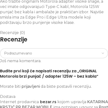
Ako tražite originalni Motorola adapter visoke snage, a
već imate odgovarajući Type-C kabl, Motorola 125W
punjač bez kabla i ambalaže je praktičan izbor. Najviše
smisla ima za Edge Pro i Edge Ultra modele koji
podržavaju brzo punjenje visoke klase.
Recenzije (0)
Recenzije
Još nema komentara.
Budite prvi koji će napisati recenziju za „ORIGINAL
Motorola brzi punjač / adapter 125W – bez kabla“
Morate biti
prijavljeni
da biste postavili recenziju.
Dostava
Internet prodavnica
bezar.rs
kojom upravlja
KATARIN
KRSTIĆ PR BEZAR MOBILE
ima potpisan ugovor sa
Post