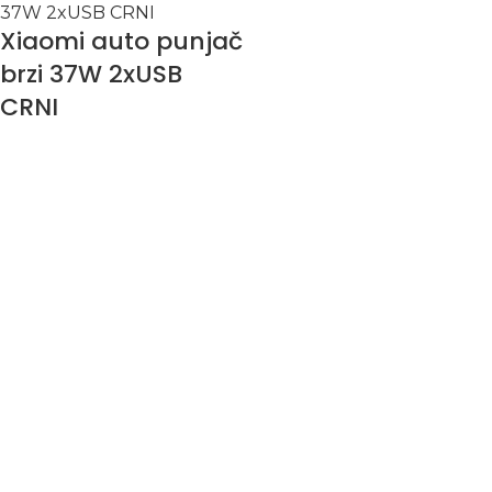
Xiaomi auto punjač
brzi 37W 2xUSB
CRNI
Xiaomi
1.390,00
RSD
Dodaj u korpu
-8%
ORIGINAL Samsung
brzi punjač /
adapter 15W crni –
sa kablom
Samsung