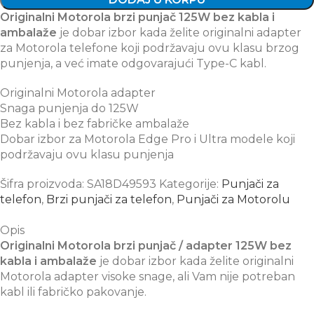
Originalni Motorola brzi punjač 125W bez kabla i
ambalaže
je dobar izbor kada želite originalni adapter
za Motorola telefone koji podržavaju ovu klasu brzog
punjenja, a već imate odgovarajući Type-C kabl.
Originalni Motorola adapter
Snaga punjenja do 125W
Bez kabla i bez fabričke ambalaže
Dobar izbor za Motorola Edge Pro i Ultra modele koji
podržavaju ovu klasu punjenja
Šifra proizvoda:
SA18D49593
Kategorije:
Punjači za
telefon
,
Brzi punjači za telefon
,
Punjači za Motorolu
Opis
Originalni Motorola brzi punjač / adapter 125W bez
kabla i ambalaže
je dobar izbor kada želite originalni
Motorola adapter visoke snage, ali Vam nije potreban
kabl ili fabričko pakovanje.