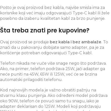
Pošto je ovaj proizvod bez kabla, najviše smisla ima za
korisnike koji već imaju odgovarajući Type-C kabl ili žele
posebno da izaberu kvalitetan kabl za brzo punjenje.
Šta treba znati pre kupovine?
Ovaj proizvod se prodaje
bez kabla i bez ambalaže
. To
znači da u pakovanju dobijate samo adapter, pa je za
korišćenje potreban odgovarajući Type-C kabl.
Telefon nikada ne vuče više snage nego što podržava.
Ako, na primer, telefon podržava 25W, jači adapter ga
neće puniti na 45W, 65W ili 125W, već će se brzina
automatski prilagoditi telefonu.
Kod najnovijih modela je važno obratiti pažnju na
stvarnu klasu punjenja. Ako određeni model podržava
oko 90W, telefon će povući samo tu snagu, iako je
adapter deklarisan do 125W. Modeli koji podržavaju