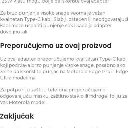
125W klasu mogu bolje da iskoriste ovaj adapter.
Za brzo punjenje visoke snage veoma je važan
kvalitetan Type-C kabl. Slabiji, oštećen ili neodgovarajući
kabl može usporiti punjenje čak i kada je adapter
dovoljno jak.
Preporučujemo uz ovaj proizvod
Uz ovaj adapter preporučujemo kvalitetan Type-C kabl
koji podržava brzo punjenje visoke snage, posebno ako
želite da iskoristite punjač na Motorola Edge Pro ili Edge
Ultra modelima.
Za potpuniju zaštitu telefona preporučujemo i
odgovarajuću masku, zaštitno staklo ili hidrogel foliju za
Vaš Motorola model.
Zaključak