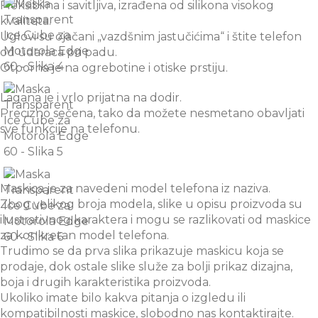
Fleksibilna i savitljiva, izrađena od silikona visokog
kvaliteta.
Uglovi su ojačani „vazdšnim jastučićima“ i štite telefon
od udaraca pri padu.
Otporna je na ogrebotine i otiske prstiju.
Lagana je i vrlo prijatna na dodir.
Precizno sečena, tako da možete nesmetano obavljati
sve funkcije na telefonu.
Maskica je za navedeni model telefona iz naziva.
Zbog velikog broja modela, slike u opisu proizvoda su
ilustrativnog karaktera i mogu se razlikovati od maskice
za konkretan model telefona.
Trudimo se da prva slika prikazuje maskicu koja se
prodaje, dok ostale slike služe za bolji prikaz dizajna,
boja i drugih karakteristika proizvoda.
Ukoliko imate bilo kakva pitanja o izgledu ili
kompatibilnosti maskice, slobodno nas kontaktirajte.