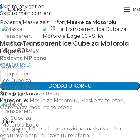
Skip to navigation
0
0,00
RSD
ME
Skip to main content
Početna
Maske za telefon
Maske za Motorolu
Zumiraj sliku
Maska Transparent Ice Cube za Motorola
Edge 60
Redovna MP cena:
690,00
RSD
DODAJ U KORPU
Šifra proizvoda:
618948
Kategorije:
Maske za Motorolu
,
Maske za telefon
,
Oprema za mobilne telefone
Opis
Transparent Ice Cube je providna maska koja Vam
osigurava potpunu zaštitu telefona.