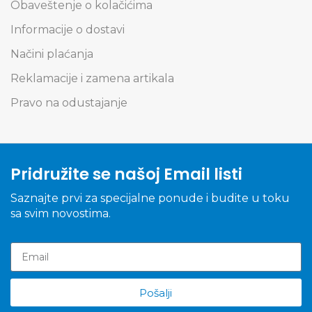
Obaveštenje o kolačićima
Informacije o dostavi
Načini plaćanja
Reklamacije i zamena artikala
Pravo na odustajanje
Pridružite se našoj Email listi
Saznajte prvi za specijalne ponude i budite u toku
sa svim novostima.
Pošalji