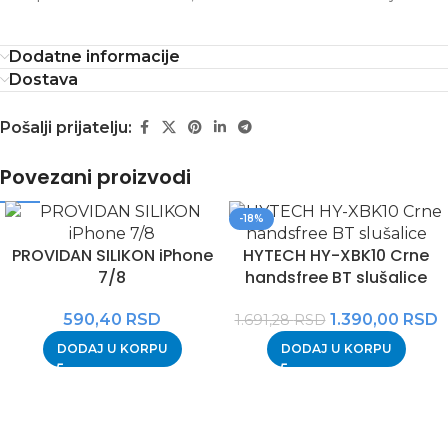
Dodatne informacije
Dostava
Pošalji prijatelju:
Povezani proizvodi
-18%
PROVIDAN SILIKON iPhone
HYTECH HY-XBK10 Crne
7/8
handsfree BT slušalice
590,40
RSD
1.390,00
RSD
1.691,28
RSD
DODAJ U KORPU
DODAJ U KORPU