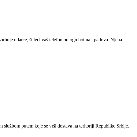
sorbuje udarce, štiteći vaš telefon od ogrebotina i padova. Njena
 službom putem koje se vrši dostava na teritoriji Republike Srbije.