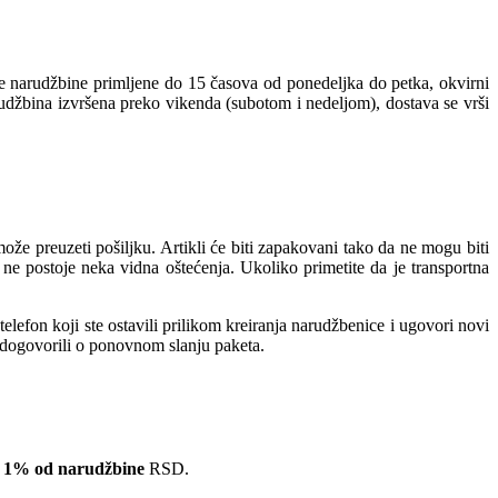
ve narudžbine primljene do 15 časova od ponedeljka do petka, okvirni
rudžbina izvršena preko vikenda (subotom i nedeljom), dostava se vrši
e preuzeti pošiljku. Artikli će biti zapakovani tako da ne mogu biti
ne postoje neka vidna oštećenja. Ukoliko primetite da je transportna
lefon koji ste ostavili prilikom kreiranja narudžbenice i ugovori novi
e dogovorili o ponovnom slanju paketa.
 1% od narudžbine
RSD.