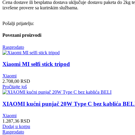
Cena dostave ili besplatna dostava uključuje dostavu paketa do 2kg t
izvršene provere sa kurirskim službama.
Pošalji prijatelju:
Povezani proizvodi
Rasprodato
Xiaomi MI selfi stick tripod
Xiaomi
2.708,00
RSD
Pročitajte još
XIAOMI kućni punjač 20W Type C bez kablića BEL
Xiaomi
1.287,36
RSD
Dodaj u korpu
Rasprodato