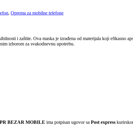
lefon
,
Oprema za mobilne telefone
bilnosti i zaštite. Ova maska je izrađena od materijala koji efikasno ap
vršenim izborom za svakodnevnu upotrebu.
 PR BEZAR MOBILE
ima potpisan ugovor sa
Post express
kurirskom