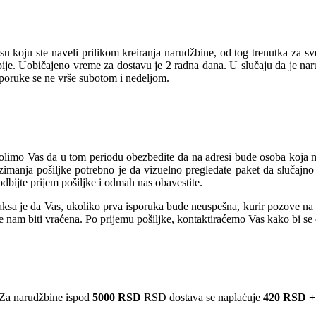
u koju ste naveli prilikom kreiranja narudžbine, od tog trenutka za s
rbije. Uobičajeno vreme za dostavu je 2 radna dana. U slučaju da je na
sporuke se ne vrše subotom i nedeljom.
olimo Vas da u tom periodu obezbedite da na adresi bude osoba koja mož
manja pošiljke potrebno je da vizuelno pregledate paket da slučajno 
dbijte prijem pošiljke i odmah nas obavestite.
sa je da Vas, ukoliko prva isporuka bude neuspešna, kurir pozove na te
će nam biti vraćena. Po prijemu pošiljke, kontaktiraćemo Vas kako bi s
Za narudžbine ispod
5000 RSD
RSD dostava se naplaćuje
420 RSD +