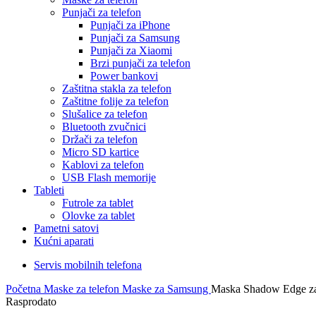
Punjači za telefon
Punjači za iPhone
Punjači za Samsung
Punjači za Xiaomi
Brzi punjači za telefon
Power bankovi
Zaštitna stakla za telefon
Zaštitne folije za telefon
Slušalice za telefon
Bluetooth zvučnici
Držači za telefon
Micro SD kartice
Kablovi za telefon
USB Flash memorije
Tableti
Futrole za tablet
Olovke za tablet
Pametni satovi
Kućni aparati
Servis mobilnih telefona
Početna
Maske za telefon
Maske za Samsung
Maska Shadow Edge za
Rasprodato