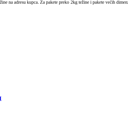
ežine na adresu kupca. Za pakete preko 2kg težine i pakete većih dime
I