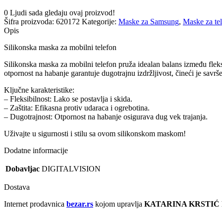
0
Ljudi sada gledaju ovaj proizvod!
Šifra proizvoda:
620172
Kategorije:
Maske za Samsung
,
Maske za te
Opis
Silikonska maska za mobilni telefon
Silikonska maska za mobilni telefon pruža idealan balans između fleksi
otpornost na habanje garantuje dugotrajnu izdržljivost, čineći je sa
Ključne karakteristike:
– Fleksibilnost: Lako se postavlja i skida.
– Zaštita: Efikasna protiv udaraca i ogrebotina.
– Dugotrajnost: Otpornost na habanje osigurava dug vek trajanja.
Uživajte u sigurnosti i stilu sa ovom silikonskom maskom!
Dodatne informacije
Dobavljac
DIGITALVISION
Dostava
Internet prodavnica
bezar.rs
kojom upravlja
KATARINA KRSTIĆ