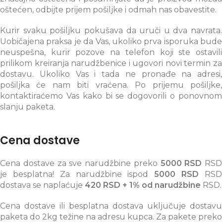
oštećen, odbijte prijem pošiljke i odmah nas obavestite.
Kurir svaku pošiljku pokušava da uruči u dva navrata.
Uobičajena praksa je da Vas, ukoliko prva isporuka bude
neuspešna, kurir pozove na telefon koji ste ostavili
prilikom kreiranja narudžbenice i ugovori novi termin za
dostavu. Ukoliko Vas i tada ne pronađe na adresi,
pošiljka će nam biti vraćena. Po prijemu pošiljke,
kontaktiraćemo Vas kako bi se dogovorili o ponovnom
slanju paketa.
Cena dostave
Cena dostave za sve narudžbine preko
5000 RSD
RSD
je besplatna! Za narudžbine ispod
5000 RSD
RS
dostava se naplaćuje
420 RSD + 1% od narudžbine
RSD.
Cena dostave ili besplatna dostava uključuje dostavu
paketa do 2kg težine na adresu kupca. Za pakete preko