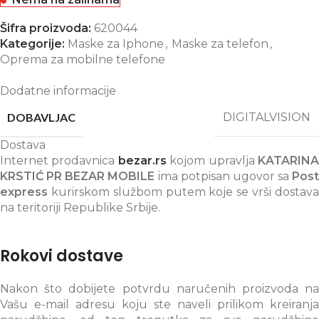
Šifra proizvoda:
620044
Kategorije:
Maske za Iphone
,
Maske za telefon
,
Oprema za mobilne telefone
Dodatne informacije
DOBAVLJAC
DIGITALVISION
Dostava
Internet prodavnica
bezar.rs
kojom upravlja
KATARIN
KRSTIĆ PR BEZAR MOBILE
ima potpisan ugovor sa
Post
express
kurirskom službom putem koje se vrši dostava
na teritoriji Republike Srbije.
Rokovi dostave
Nakon što dobijete potvrdu naručenih proizvoda na
Vašu e-mail adresu koju ste naveli prilikom kreiranja