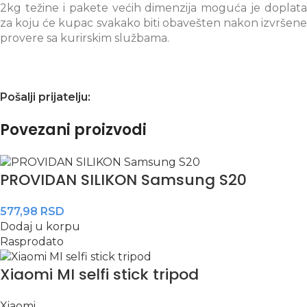
2kg težine i pakete većih dimenzija moguća je doplata
za koju će kupac svakako biti obavešten nakon izvršene
provere sa kurirskim službama.
Pošalji prijatelju:
Povezani proizvodi
PROVIDAN SILIKON Samsung S20
577,98
RSD
Dodaj u korpu
Rasprodato
Xiaomi MI selfi stick tripod
Xiaomi