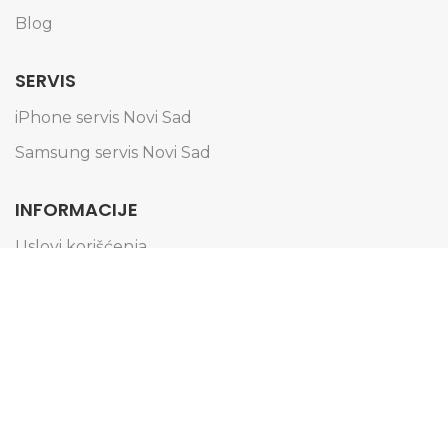
Blog
SERVIS
iPhone servis Novi Sad
Samsung servis Novi Sad
INFORMACIJE
Uslovi korišćenja
Politika privatnosti
Obaveštenje o kolačićima
Informacije o dostavi
Načini plaćanja
Reklamacije i zamena artikala