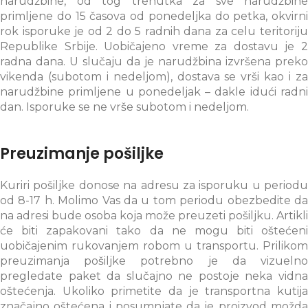
narudžbine, od tog trenutka za sve narudžbine
primljene do 15 časova od ponedeljka do petka, okvirni
rok isporuke je od 2 do 5 radnih dana za celu teritoriju
Republike Srbije. Uobičajeno vreme za dostavu je 2
radna dana. U slučaju da je narudžbina izvršena preko
vikenda (subotom i nedeljom), dostava se vrši kao i za
narudžbine primljene u ponedeljak – dakle idući radni
dan. Isporuke se ne vrše subotom i nedeljom.
Preuzimanje pošiljke
Kuriri pošiljke donose na adresu za isporuku u periodu
od 8-17 h. Molimo Vas da u tom periodu obezbedite da
na adresi bude osoba koja može preuzeti pošiljku. Artikli
će biti zapakovani tako da ne mogu biti oštećeni
uobičajenim rukovanjem robom u transportu. Prilikom
preuzimanja pošiljke potrebno je da vizuelno
pregledate paket da slučajno ne postoje neka vidna
oštećenja. Ukoliko primetite da je transportna kutija
značajno oštećena i posumnjate da je proizvod možda