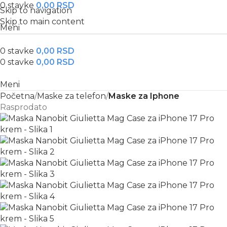
0
stavke
0,00
RSD
Skip to navigation
Skip to main content
Meni
0
stavke
0,00
RSD
0
stavke
0,00
RSD
Meni
Početna
Maske za telefon
Maske za Iphone
Rasprodato