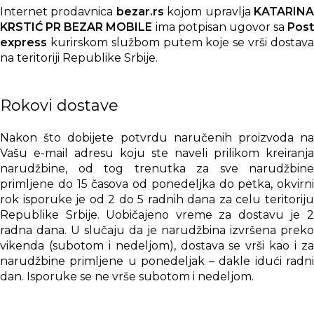
Internet prodavnica
bezar.rs
kojom upravlja
KATARIN
KRSTIĆ PR BEZAR MOBILE
ima potpisan ugovor sa
Post
express
kurirskom službom putem koje se vrši dostava
na teritoriji Republike Srbije.
Rokovi dostave
Nakon što dobijete potvrdu naručenih proizvoda na
Vašu e-mail adresu koju ste naveli prilikom kreiranja
narudžbine, od tog trenutka za sve narudžbine
primljene do 15 časova od ponedeljka do petka, okvirni
rok isporuke je od 2 do 5 radnih dana za celu teritoriju
Republike Srbije. Uobičajeno vreme za dostavu je 2
radna dana. U slučaju da je narudžbina izvršena preko
vikenda (subotom i nedeljom), dostava se vrši kao i za
narudžbine primljene u ponedeljak – dakle idući radni
dan. Isporuke se ne vrše subotom i nedeljom.