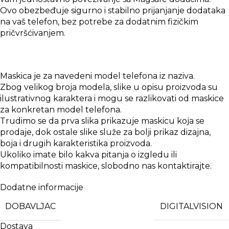
Ovo obezbeđuje sigurno i stabilno prijanjanje dodataka
na vaš telefon, bez potrebe za dodatnim fizičkim
pričvršćivanjem.
Maskica je za navedeni model telefona iz naziva.
Zbog velikog broja modela, slike u opisu proizvoda su
ilustrativnog karaktera i mogu se razlikovati od maskice
za konkretan model telefona.
Trudimo se da prva slika prikazuje maskicu koja se
prodaje, dok ostale slike služe za bolji prikaz dizajna,
boja i drugih karakteristika proizvoda.
Ukoliko imate bilo kakva pitanja o izgledu ili
kompatibilnosti maskice, slobodno nas kontaktirajte.
Dodatne informacije
DOBAVLJAC
DIGITALVISION
Dostava