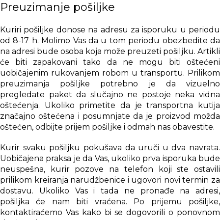
Preuzimanje pošiljke
Kuriri pošiljke donose na adresu za isporuku u periodu
od 8-17 h. Molimo Vas da u tom periodu obezbedite da
na adresi bude osoba koja može preuzeti pošiljku. Artikli
će biti zapakovani tako da ne mogu biti oštećeni
uobičajenim rukovanjem robom u transportu. Prilikom
preuzimanja pošiljke potrebno je da vizuelno
pregledate paket da slučajno ne postoje neka vidna
oštećenja. Ukoliko primetite da je transportna kutija
značajno oštećena i posumnjate da je proizvod možda
oštećen, odbijte prijem pošiljke i odmah nas obavestite.
Kurir svaku pošiljku pokušava da uruči u dva navrata.
Uobičajena praksa je da Vas, ukoliko prva isporuka bude
neuspešna, kurir pozove na telefon koji ste ostavili
prilikom kreiranja narudžbenice i ugovori novi termin za
dostavu. Ukoliko Vas i tada ne pronađe na adresi,
pošiljka će nam biti vraćena. Po prijemu pošiljke,
kontaktiraćemo Vas kako bi se dogovorili o ponovnom