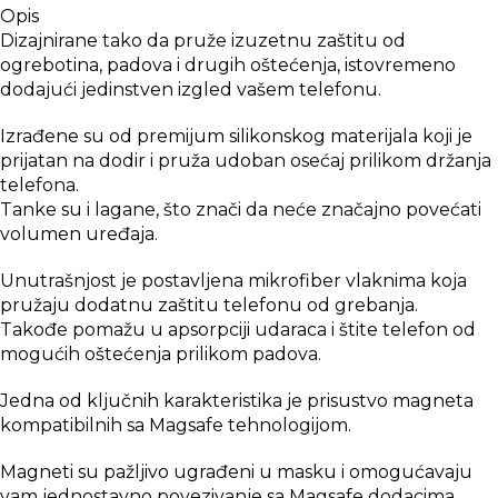
Opis
Dizajnirane tako da pruže izuzetnu zaštitu od
ogrebotina, padova i drugih oštećenja, istovremeno
dodajući jedinstven izgled vašem telefonu.
Izrađene su od premijum silikonskog materijala koji je
prijatan na dodir i pruža udoban osećaj prilikom držanja
telefona.
Tanke su i lagane, što znači da neće značajno povećati
volumen uređaja.
Unutrašnjost je postavljena mikrofiber vlaknima koja
pružaju dodatnu zaštitu telefonu od grebanja.
Takođe pomažu u apsorpciji udaraca i štite telefon od
mogućih oštećenja prilikom padova.
Jedna od ključnih karakteristika je prisustvo magneta
kompatibilnih sa Magsafe tehnologijom.
Magneti su pažljivo ugrađeni u masku i omogućavaju
vam jednostavno povezivanje sa Magsafe dodacima.