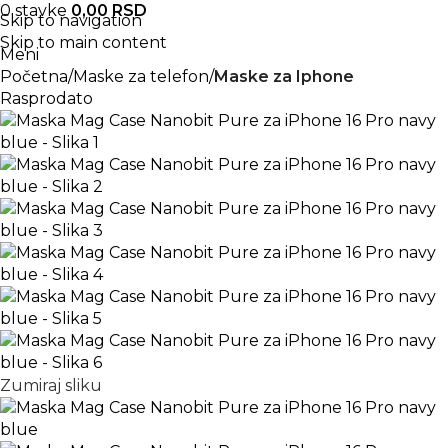
0
stavke
0,00
RSD
Skip to navigation
Skip to main content
Meni
Početna
Maske za telefon
Maske za Iphone
Rasprodato
Zumiraj sliku