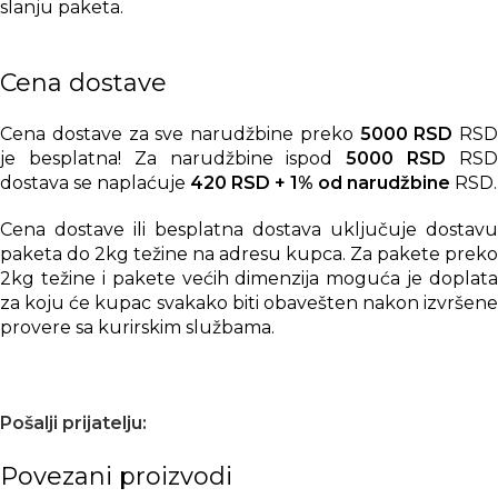
slanju paketa.
Cena dostave
Cena dostave za sve narudžbine preko
5000 RSD
RSD
je besplatna! Za narudžbine ispod
5000 RSD
RS
dostava se naplaćuje
420 RSD + 1% od narudžbine
RSD.
Cena dostave ili besplatna dostava uključuje dostavu
paketa do 2kg težine na adresu kupca. Za pakete preko
2kg težine i pakete većih dimenzija moguća je doplata
za koju će kupac svakako biti obavešten nakon izvršene
provere sa kurirskim službama.
Pošalji prijatelju:
Povezani proizvodi