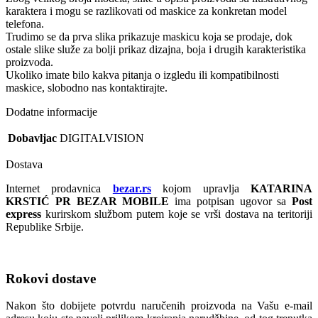
karaktera i mogu se razlikovati od maskice za konkretan model
telefona.
Trudimo se da prva slika prikazuje maskicu koja se prodaje, dok
ostale slike služe za bolji prikaz dizajna, boja i drugih karakteristika
proizvoda.
Ukoliko imate bilo kakva pitanja o izgledu ili kompatibilnosti
maskice, slobodno nas kontaktirajte.
Dodatne informacije
Dobavljac
DIGITALVISION
Dostava
Internet prodavnica
bezar.rs
kojom upravlja
KATARINA
KRSTIĆ PR BEZAR MOBILE
ima potpisan ugovor sa
Post
express
kurirskom službom putem koje se vrši dostava na teritoriji
Republike Srbije.
Rokovi dostave
Nakon što dobijete potvrdu naručenih proizvoda na Vašu e-mail