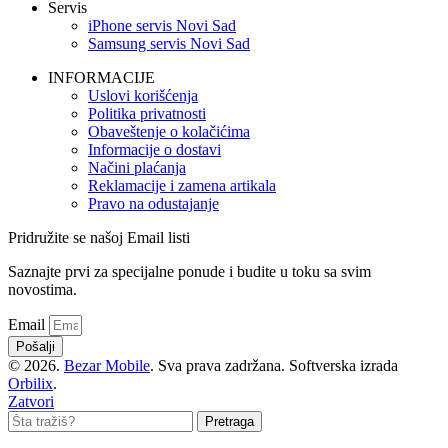
Servis
iPhone servis Novi Sad
Samsung servis Novi Sad
INFORMACIJE
Uslovi korišćenja
Politika privatnosti
Obaveštenje o kolačićima
Informacije o dostavi
Načini plaćanja
Reklamacije i zamena artikala
Pravo na odustajanje
Pridružite se našoj Email listi
Saznajte prvi za specijalne ponude i budite u toku sa svim
novostima.
Email
Pošalji
© 2026.
Bezar Mobile
. Sva prava zadržana. Softverska izrada
Orbilix
.
Zatvori
Pretraga