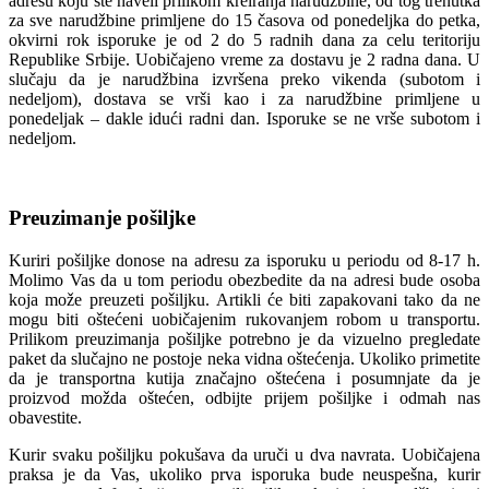
adresu koju ste naveli prilikom kreiranja narudžbine, od tog trenutka
za sve narudžbine primljene do 15 časova od ponedeljka do petka,
okvirni rok isporuke je od 2 do 5 radnih dana za celu teritoriju
Republike Srbije. Uobičajeno vreme za dostavu je 2 radna dana. U
slučaju da je narudžbina izvršena preko vikenda (subotom i
nedeljom), dostava se vrši kao i za narudžbine primljene u
ponedeljak – dakle idući radni dan. Isporuke se ne vrše subotom i
nedeljom.
Preuzimanje pošiljke
Kuriri pošiljke donose na adresu za isporuku u periodu od 8-17 h.
Molimo Vas da u tom periodu obezbedite da na adresi bude osoba
koja može preuzeti pošiljku. Artikli će biti zapakovani tako da ne
mogu biti oštećeni uobičajenim rukovanjem robom u transportu.
Prilikom preuzimanja pošiljke potrebno je da vizuelno pregledate
paket da slučajno ne postoje neka vidna oštećenja. Ukoliko primetite
da je transportna kutija značajno oštećena i posumnjate da je
proizvod možda oštećen, odbijte prijem pošiljke i odmah nas
obavestite.
Kurir svaku pošiljku pokušava da uruči u dva navrata. Uobičajena
praksa je da Vas, ukoliko prva isporuka bude neuspešna, kurir