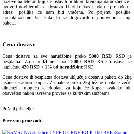
pozove na telefon koji ste ostavili prilikom kreiranja narudžbenice i
ugovori novi termin za dostavu. Ukoliko Vas i tada ne pronađe na
adresi, pošiljka će nam biti vraćena. Po prijemu pošiljke,
kontaktiraćemo Vas kako bi se dogovorili o ponovnom slanju
paketa.
Cena dostave
Cena dostave za sve narudžbine preko
5000 RSD
RSD je
besplatna! Za narudžbine ispod
5000 RSD
RSD dostava se
naplaćuje
420 RSD + 1% od narudžbine
RSD.
Cena dostave ili besplatna dostava uključuje dostavu paketa do 2kg
težine na adresu kupca. Za pakete preko 2kg težine i pakete većih
dimenzija moguća je doplata za koju će kupac svakako biti
obavešten nakon izvršene provere sa kurirskim službama.
Pošalji prijatelju:
Povezani proizvodi