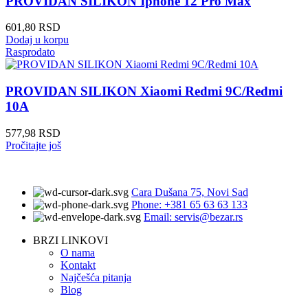
PROVIDAN SILIKON Iphone 12 Pro Max
601,80
RSD
Dodaj u korpu
Rasprodato
PROVIDAN SILIKON Xiaomi Redmi 9C/Redmi
10A
577,98
RSD
Pročitajte još
Cara Dušana 75, Novi Sad
Phone: +381 65 63 63 133
Email: servis@bezar.rs
BRZI LINKOVI
O nama
Kontakt
Najčešća pitanja
Blog