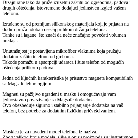
Dizajnirane tako da pruže izuzetnu zaštitu od ogrebotina, padova i
drugih oštećenja, istovremeno dodajući jedinstven izgled vašem
telefonu.
Izrađene su od premijum silikonskog materijala koji je prijatan na
dodir i pruža udoban osećaj prilikom držanja telefona.
Tanke su i lagane, što znači da neće značajno povećati volumen
uređaja.
Unutrašnjost je postavljena mikrofiber vlaknima koja pružaju
dodatnu zaštitu telefonu od grebanja.
Takođe pomažu u apsorpciji udaraca i štite telefon od mogućih
oštećenja prilikom padova.
Jedna od ključnih karakteristika je prisustvo magneta kompatibilnih
sa Magsafe tehnologijom.
Magneti su pažljivo ugrađeni u masku i omogućavaju vam
jednostavno povezivanje sa Magsafe dodacima.
Ovo obezbeđuje sigurno i stabilno prijanjanje dodataka na vaš
telefon, bez potrebe za dodatnim fizičkim pričvršćivanjem.
Maskica je za navedeni model telefona iz naziva.
Zbog velikog broja modela, slike u opisu proizvoda su ilustrativnog