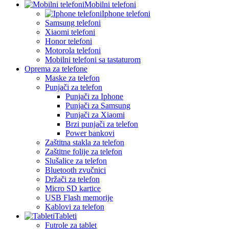
Mobilni telefoni
Iphone telefoni
Samsung telefoni
Xiaomi telefoni
Honor telefoni
Motorola telefoni
Mobilni telefoni sa tastaturom
Oprema za telefone
Maske za telefon
Punjači za telefon
Punjači za Iphone
Punjači za Samsung
Punjači za Xiaomi
Brzi punjači za telefon
Power bankovi
Zaštitna stakla za telefon
Zaštitne folije za telefon
Slušalice za telefon
Bluetooth zvučnici
Držači za telefon
Micro SD kartice
USB Flash memorije
Kablovi za telefon
Tableti
Futrole za tablet