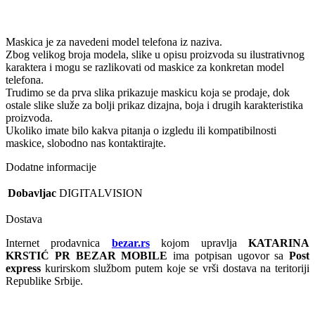
Maskica je za navedeni model telefona iz naziva.
Zbog velikog broja modela, slike u opisu proizvoda su ilustrativnog
karaktera i mogu se razlikovati od maskice za konkretan model
telefona.
Trudimo se da prva slika prikazuje maskicu koja se prodaje, dok
ostale slike služe za bolji prikaz dizajna, boja i drugih karakteristika
proizvoda.
Ukoliko imate bilo kakva pitanja o izgledu ili kompatibilnosti
maskice, slobodno nas kontaktirajte.
Dodatne informacije
Dobavljac
DIGITALVISION
Dostava
Internet prodavnica
bezar.rs
kojom upravlja
KATARINA
KRSTIĆ PR BEZAR MOBILE
ima potpisan ugovor sa
Post
express
kurirskom službom putem koje se vrši dostava na teritoriji
Republike Srbije.