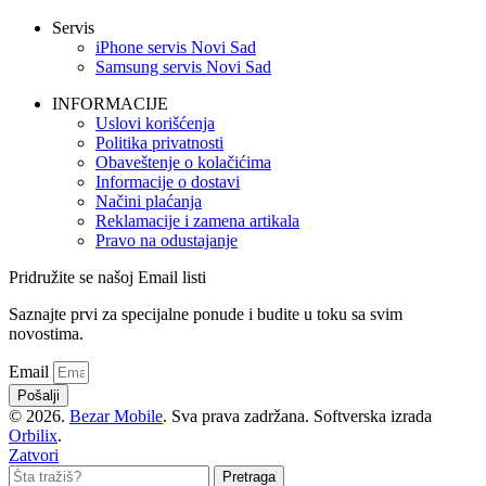
Servis
iPhone servis Novi Sad
Samsung servis Novi Sad
INFORMACIJE
Uslovi korišćenja
Politika privatnosti
Obaveštenje o kolačićima
Informacije o dostavi
Načini plaćanja
Reklamacije i zamena artikala
Pravo na odustajanje
Pridružite se našoj Email listi
Saznajte prvi za specijalne ponude i budite u toku sa svim
novostima.
Email
Pošalji
© 2026.
Bezar Mobile
. Sva prava zadržana. Softverska izrada
Orbilix
.
Zatvori
Pretraga