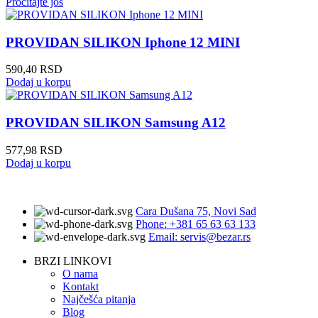
Pročitajte još
PROVIDAN SILIKON Iphone 12 MINI
590,40
RSD
Dodaj u korpu
PROVIDAN SILIKON Samsung A12
577,98
RSD
Dodaj u korpu
Cara Dušana 75, Novi Sad
Phone: +381 65 63 63 133
Email: servis@bezar.rs
BRZI LINKOVI
O nama
Kontakt
Najčešća pitanja
Blog