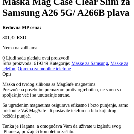
Maska Mag Case Clear Slim za
Samsung A26 5G/ A266B plava
Redovna MP cena:
801,32
RSD
Nema na zalihama
0
Ljudi sada gledaju ovaj proizvod!
Šifra proizvoda:
619349
Kategorije:
Maske za Samsung
,
Maske za
telefon
,
Oprema za mobilne telefone
Opis
Maska od tvrdog silikona sa MagSafe magnetima.
Presvučena posebnim premazom protiv ogrebotina, ne samo sa
spoljašnje već i sa unutrašnje strane.
Sa ugrađenim magnetima osigurava efikasno i brzo punjenje, samo
prislonite Vaš MagSafe ili postavite telefon na bilo koji drugi
bežični punjač.
Tanka je i lagana, a omogućava Vam da uživate u izgledu svog
iPhone-a, pružajući kompletnu zaštitu.