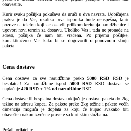
obavestite.
Kurir svaku pošiljku pokušava da uruči u dva navrata. Uobičajena
praksa je da Vas, ukoliko prva isporuka bude neuspešna, kurir
pozove na telefon koji ste ostavili prilikom kreiranja narudžbenice i
ugovori novi termin za dostavu. Ukoliko Vas i tada ne pronađe na
adresi, pošiljka će nam biti vraćena. Po prijemu pošiljke,
kontaktiraćemo Vas kako bi se dogovorili o ponovnom slanju
paketa.
Cena dostave
Cena dostave za sve narudžbine preko
5000 RSD
RSD je
besplatna! Za narudžbine ispod
5000 RSD
RSD dostava se
naplaćuje
420 RSD + 1% od narudžbine
RSD.
Cena dostave ili besplatna dostava uključuje dostavu paketa do 2kg
težine na adresu kupca. Za pakete preko 2kg težine i pakete većih
dimenzija moguća je doplata za koju će kupac svakako biti
obavešten nakon izvršene provere sa kurirskim službama.
Pošalji prijatelju: