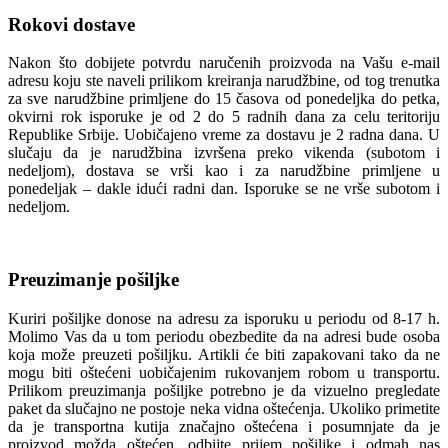
Rokovi dostave
Nakon što dobijete potvrdu naručenih proizvoda na Vašu e-mail
adresu koju ste naveli prilikom kreiranja narudžbine, od tog trenutka
za sve narudžbine primljene do 15 časova od ponedeljka do petka,
okvirni rok isporuke je od 2 do 5 radnih dana za celu teritoriju
Republike Srbije. Uobičajeno vreme za dostavu je 2 radna dana. U
slučaju da je narudžbina izvršena preko vikenda (subotom i
nedeljom), dostava se vrši kao i za narudžbine primljene u
ponedeljak – dakle idući radni dan. Isporuke se ne vrše subotom i
nedeljom.
Preuzimanje pošiljke
Kuriri pošiljke donose na adresu za isporuku u periodu od 8-17 h.
Molimo Vas da u tom periodu obezbedite da na adresi bude osoba
koja može preuzeti pošiljku. Artikli će biti zapakovani tako da ne
mogu biti oštećeni uobičajenim rukovanjem robom u transportu.
Prilikom preuzimanja pošiljke potrebno je da vizuelno pregledate
paket da slučajno ne postoje neka vidna oštećenja. Ukoliko primetite
da je transportna kutija značajno oštećena i posumnjate da je
proizvod možda oštećen, odbijte prijem pošiljke i odmah nas