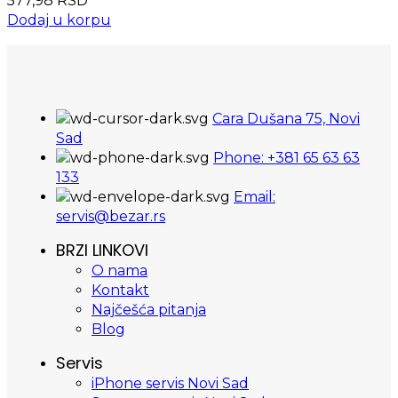
577,98
RSD
Dodaj u korpu
Cara Dušana 75, Novi
Sad
Phone: +381 65 63 63
133
Email:
servis@bezar.rs
BRZI LINKOVI
O nama
Kontakt
Najčešća pitanja
Blog
Servis
iPhone servis Novi Sad