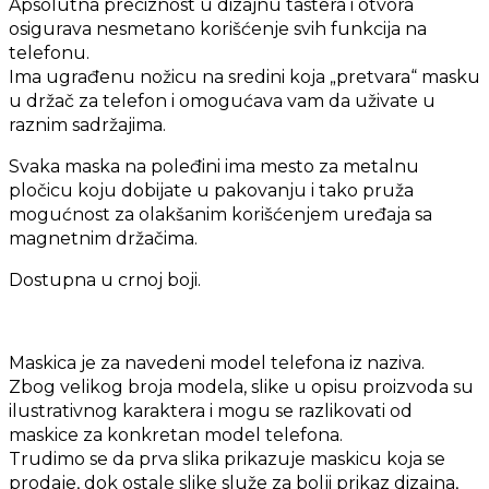
Apsolutna preciznost u dizajnu tastera i otvora
osigurava nesmetano korišćenje svih funkcija na
telefonu.
Ima ugrađenu nožicu na sredini koja „pretvara“ masku
u držač za telefon i omogućava vam da uživate u
raznim sadržajima.
Svaka maska na poleđini ima mesto za metalnu
pločicu koju dobijate u pakovanju i tako pruža
mogućnost za olakšanim korišćenjem uređaja sa
magnetnim držačima.
Dostupna u crnoj boji.
Maskica je za navedeni model telefona iz naziva.
Zbog velikog broja modela, slike u opisu proizvoda su
ilustrativnog karaktera i mogu se razlikovati od
maskice za konkretan model telefona.
Trudimo se da prva slika prikazuje maskicu koja se
prodaje, dok ostale slike služe za bolji prikaz dizajna,