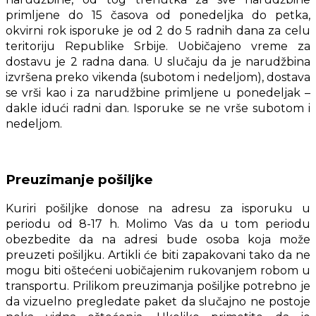
primljene do 15 časova od ponedeljka do petka,
okvirni rok isporuke je od 2 do 5 radnih dana za celu
teritoriju Republike Srbije. Uobičajeno vreme za
dostavu je 2 radna dana. U slučaju da je narudžbina
izvršena preko vikenda (subotom i nedeljom), dostava
se vrši kao i za narudžbine primljene u ponedeljak –
dakle idući radni dan. Isporuke se ne vrše subotom i
nedeljom.
Preuzimanje pošiljke
Kuriri pošiljke donose na adresu za isporuku u
periodu od 8-17 h. Molimo Vas da u tom periodu
obezbedite da na adresi bude osoba koja može
preuzeti pošiljku. Artikli će biti zapakovani tako da ne
mogu biti oštećeni uobičajenim rukovanjem robom u
transportu. Prilikom preuzimanja pošiljke potrebno je
da vizuelno pregledate paket da slučajno ne postoje