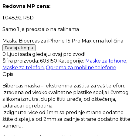
Redovna MP cena:
1.048,92
RSD
Samo 1 je preostalo na zalihama
Maska Bibercas za iPhone 15 Pro Max crna količina
Dodaj u korpu
0
Ljudi sada gledaju ovaj proizvod!
Šifra proizvoda:
603150
Kategorije:
Maske za Iphone
,
Maske za telefon
,
Oprema za mobilne telefone
Opis
Bibercas maska – ekstremna zaštita za vaš telefon.
Izrađena od visokokvalitetne plastike spolja i čvrstog
silikona iznutra, duplo štiti uređaj od oštećenja,
udaraca i ogrebotina.
Izdignute ivice od 1mm sa prednje strane dodatno
štite displej, a od 2mm sa zadnje strane dodatno štite
kameru.