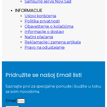
Samsung servis Novi Sad
INFORMACIJE
Uslovi korišćenja
Politika privatnosti
Obaveštenje o kolačićima
Informacije o dostavi
Načini plaćanja
Reklamacije i zamena artikala
Pravo na odustajanje
Pridružite se našoj Email listi
Saznajte prvi za specijalne ponude i budite u toku
sa svim novostima.
Email