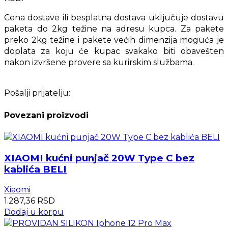
Cena dostave ili besplatna dostava uključuje dostavu
paketa do 2kg težine na adresu kupca. Za pakete
preko 2kg težine i pakete većih dimenzija moguća je
doplata za koju će kupac svakako biti obavešten
nakon izvršene provere sa kurirskim službama.
Pošalji prijatelju:
Povezani proizvodi
XIAOMI kućni punjač 20W Type C bez
kablića BELI
Xiaomi
1.287,36
RSD
Dodaj u korpu