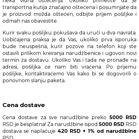
neka vidna oštećenja. Ukoliko primetite da je
transportna kutija značajno oštećena i posumnjate da
je proizvod možda oštećen, odbijte prijem pošiljke i
odmah nas obavestite.
Kurir svaku pošiljku pokušava da uruči u dva navrata.
Uobičajena praksa je da Vas, ukoliko prva isporuka
bude neuspešna, kurir pozove na telefon koji ste
ostavili prilikom kreiranja narudžbenice i ugovori novi
termin za dostavu. Ukoliko Vas i tada ne pronađe na
adresi, pošiljka će nam biti vraćena. Po prijemu
pošiljke, kontaktiraćemo Vas kako bi se dogovorili o
ponovnom slanju paketa.
Cena dostave
Cena dostave za sve narudžbine preko
5000 RSD
RSD je besplatna! Za narudžbine ispod
5000 RSD
RSD
dostava se naplaćuje
420 RSD + 1% od narudžbine
RSD.