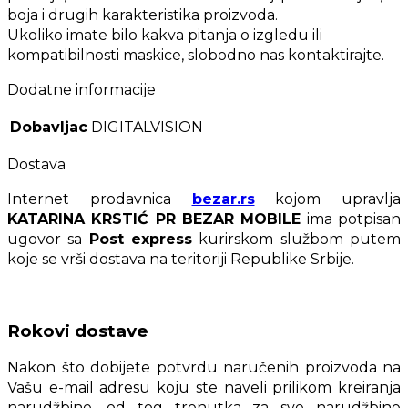
boja i drugih karakteristika proizvoda.
Ukoliko imate bilo kakva pitanja o izgledu ili
kompatibilnosti maskice, slobodno nas kontaktirajte.
Dodatne informacije
Dobavljac
DIGITALVISION
Dostava
Internet prodavnica
bezar.rs
kojom upravlja
KATARINA KRSTIĆ PR BEZAR MOBILE
ima potpisan
ugovor sa
Post express
kurirskom službom putem
koje se vrši dostava na teritoriji Republike Srbije.
Rokovi dostave
Nakon što dobijete potvrdu naručenih proizvoda na
Vašu e-mail adresu koju ste naveli prilikom kreiranja
narudžbine, od tog trenutka za sve narudžbine