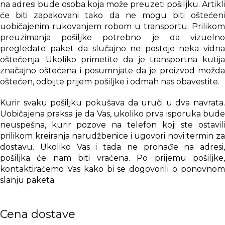
na adresi bude osoba koja može preuzeti pošiljku. Artikli
će biti zapakovani tako da ne mogu biti oštećeni
uobičajenim rukovanjem robom u transportu. Prilikom
preuzimanja pošiljke potrebno je da vizuelno
pregledate paket da slučajno ne postoje neka vidna
oštećenja. Ukoliko primetite da je transportna kutija
značajno oštećena i posumnjate da je proizvod možda
oštećen, odbijte prijem pošiljke i odmah nas obavestite.
Kurir svaku pošiljku pokušava da uruči u dva navrata.
Uobičajena praksa je da Vas, ukoliko prva isporuka bude
neuspešna, kurir pozove na telefon koji ste ostavili
prilikom kreiranja narudžbenice i ugovori novi termin za
dostavu. Ukoliko Vas i tada ne pronađe na adresi,
pošiljka će nam biti vraćena. Po prijemu pošiljke,
kontaktiraćemo Vas kako bi se dogovorili o ponovnom
slanju paketa.
Cena dostave