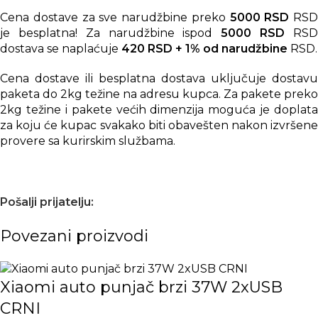
Cena dostave za sve narudžbine preko
5000 RSD
RSD
je besplatna! Za narudžbine ispod
5000 RSD
RS
dostava se naplaćuje
420 RSD + 1% od narudžbine
RSD.
Cena dostave ili besplatna dostava uključuje dostavu
paketa do 2kg težine na adresu kupca. Za pakete preko
2kg težine i pakete većih dimenzija moguća je doplata
za koju će kupac svakako biti obavešten nakon izvršene
provere sa kurirskim službama.
Pošalji prijatelju:
Povezani proizvodi
Xiaomi auto punjač brzi 37W 2xUSB
CRNI