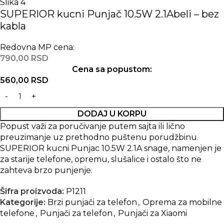
SUPERIOR kucni Punjač 10.5W 2.1Abeli – bez
kabla
Redovna MP cena:
790,00
RSD
Cena sa popustom:
560,00
RSD
DODAJ U KORPU
Popust važi za poručivanje putem sajta ili lično
preuzimanje uz prethodno puštenu porudžbinu.
SUPERIOR kucni Punjac 10.5W 2.1A snage, namenjen je
za starije telefone, opremu, slušalice i ostalo što ne
zahteva brzo punjenje.
Šifra proizvoda:
P1211
Kategorije:
Brzi punjači za telefon
,
Oprema za mobilne
telefone
,
Punjači za telefon
,
Punjači za Xiaomi