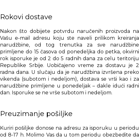
Rokovi dostave
Nakon što dobijete potvrdu naručenih proizvoda na
Vašu e-mail adresu koju ste naveli prilikom kreiranja
narudžbine, od tog trenutka za sve narudžbine
primljene do 15 časova od ponedeljka do petka, okvirni
rok isporuke je od 2 do 5 radnih dana za celu teritoriju
Republike Srbije. Uobičajeno vreme za dostavu je 2
radna dana. U slučaju da je narudžbina izvršena preko
vikenda (subotom i nedeljom), dostava se vrši kao i za
narudžbine primljene u ponedeljak – dakle idući radni
dan. Isporuke se ne vrše subotom i nedeljom.
Preuzimanje pošiljke
Kuriri pošiljke donose na adresu za isporuku u periodu
od 8-17 h. Molimo Vas da u tom periodu obezbedite da