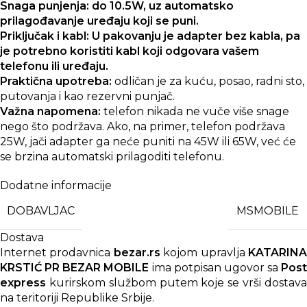
Snaga punjenja: do 10.5W, uz automatsko
prilagođavanje uređaju koji se puni.
Priključak i kabl: U pakovanju je adapter bez kabla, pa
je potrebno koristiti kabl koji odgovara vašem
telefonu ili uređaju.
Praktična upotreba:
odličan je za kuću, posao, radni sto,
putovanja i kao rezervni punjač.
Važna napomena:
telefon nikada ne vuče više snage
nego što podržava. Ako, na primer, telefon podržava
25W, jači adapter ga neće puniti na 45W ili 65W, već će
se brzina automatski prilagoditi telefonu.
Dodatne informacije
DOBAVLJAC
MSMOBILE
Dostava
Internet prodavnica
bezar.rs
kojom upravlja
KATARIN
KRSTIĆ PR BEZAR MOBILE
ima potpisan ugovor sa
Post
express
kurirskom službom putem koje se vrši dostava
na teritoriji Republike Srbije.