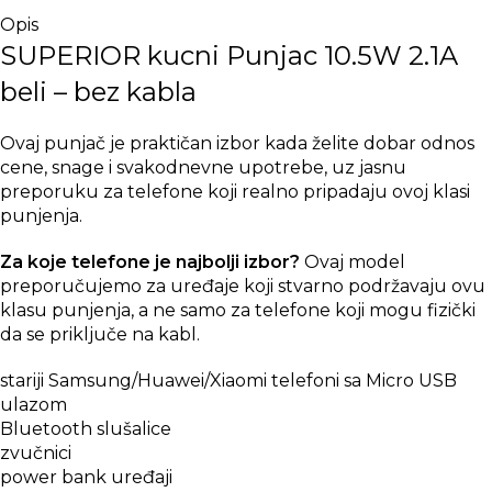
Opis
SUPERIOR kucni Punjac 10.5W 2.1A
beli – bez kabla
Ovaj punjač je praktičan izbor kada želite dobar odnos
cene, snage i svakodnevne upotrebe, uz jasnu
preporuku za telefone koji realno pripadaju ovoj klasi
punjenja.
Za koje telefone je najbolji izbor?
Ovaj model
preporučujemo za uređaje koji stvarno podržavaju ovu
klasu punjenja, a ne samo za telefone koji mogu fizički
da se priključe na kabl.
stariji Samsung/Huawei/Xiaomi telefoni sa Micro USB
ulazom
Bluetooth slušalice
zvučnici
power bank uređaji