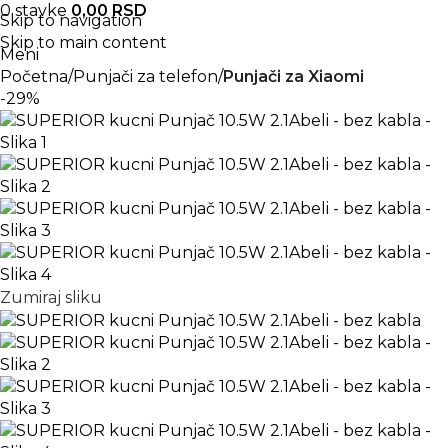
0
stavke
0,00
RSD
Skip to navigation
Skip to main content
Meni
Početna
Punjači za telefon
Punjači za Xiaomi
-29%
Zumiraj sliku