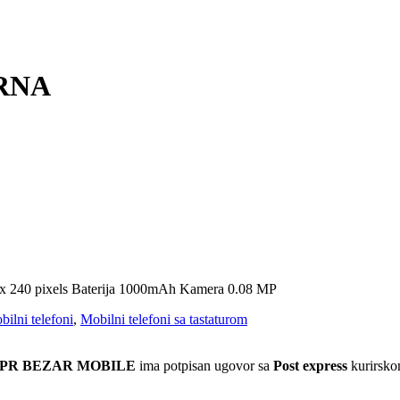
CRNA
 x 240 pixels Baterija 1000mAh Kamera 0.08 MP
ilni telefoni
,
Mobilni telefoni sa tastaturom
 PR BEZAR MOBILE
ima potpisan ugovor sa
Post express
kurirskom