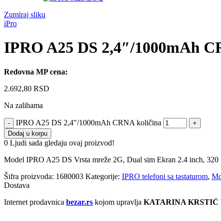
Zumiraj sliku
iPro
IPRO A25 DS 2,4″/1000mAh 
Redovna MP cena:
2.692,80
RSD
Na zalihama
IPRO A25 DS 2,4"/1000mAh CRNA količina
Dodaj u korpu
0
Ljudi sada gledaju ovaj proizvod!
Model IPRO A25 DS Vrsta mreže 2G, Dual sim Ekran 2.4 inch, 320
Šifra proizvoda:
1680003
Kategorije:
IPRO telefoni sa tastaturom
,
Mob
Dostava
Internet prodavnica
bezar.rs
kojom upravlja
KATARINA KRSTIĆ