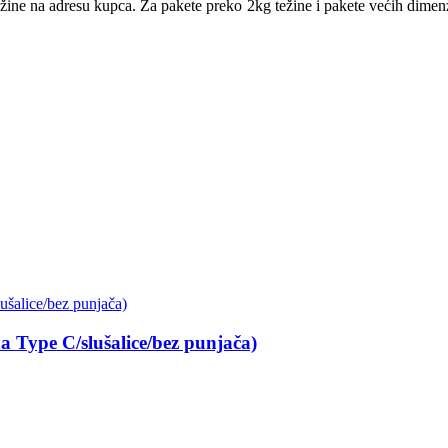
ežine na adresu kupca. Za pakete preko 2kg težine i pakete većih dime
pe C/slušalice/bez punjača)