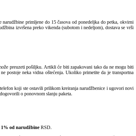
ve narudžbine primljene do 15 časova od ponedeljka do petka, okvirni
rudžbina izvršena preko vikenda (subotom i nedeljom), dostava se vrši
e preuzeti pošiljku. Artikli će biti zapakovani tako da ne mogu biti
ne postoje neka vidna oštećenja. Ukoliko primetite da je transportna
lefon koji ste ostavili prilikom kreiranja narudžbenice i ugovori novi
e dogovorili o ponovnom slanju paketa.
 1% od narudžbine
RSD.