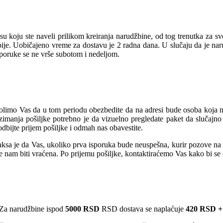
u koju ste naveli prilikom kreiranja narudžbine, od tog trenutka za s
rbije. Uobičajeno vreme za dostavu je 2 radna dana. U slučaju da je na
sporuke se ne vrše subotom i nedeljom.
olimo Vas da u tom periodu obezbedite da na adresi bude osoba koja mož
manja pošiljke potrebno je da vizuelno pregledate paket da slučajno 
dbijte prijem pošiljke i odmah nas obavestite.
sa je da Vas, ukoliko prva isporuka bude neuspešna, kurir pozove na te
će nam biti vraćena. Po prijemu pošiljke, kontaktiraćemo Vas kako bi s
Za narudžbine ispod
5000 RSD
RSD dostava se naplaćuje
420 RSD +