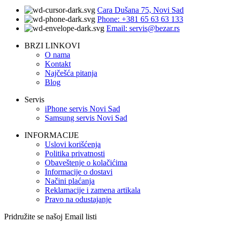
Cara Dušana 75, Novi Sad
Phone: +381 65 63 63 133
Email: servis@bezar.rs
BRZI LINKOVI
O nama
Kontakt
Najčešća pitanja
Blog
Servis
iPhone servis Novi Sad
Samsung servis Novi Sad
INFORMACIJE
Uslovi korišćenja
Politika privatnosti
Obaveštenje o kolačićima
Informacije o dostavi
Načini plaćanja
Reklamacije i zamena artikala
Pravo na odustajanje
Pridružite se našoj Email listi