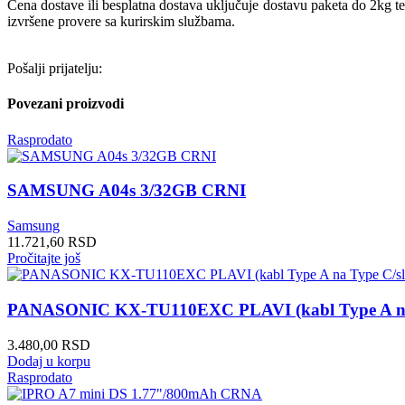
Cena dostave ili besplatna dostava uključuje dostavu paketa do 2kg t
izvršene provere sa kurirskim službama.
Pošalji prijatelju:
Povezani proizvodi
Rasprodato
SAMSUNG A04s 3/32GB CRNI
Samsung
11.721,60
RSD
Pročitajte još
PANASONIC KX-TU110EXC PLAVI (kabl Type A na Ty
3.480,00
RSD
Dodaj u korpu
Rasprodato