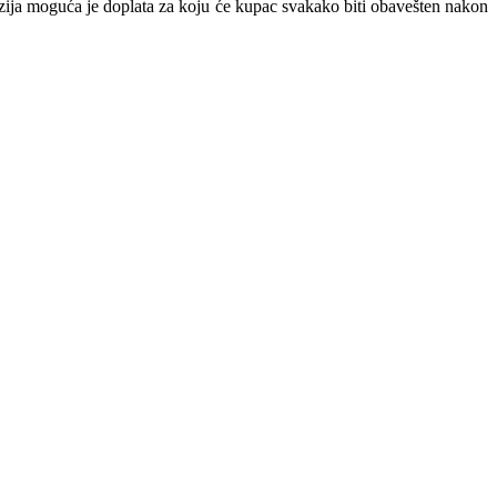
nzija moguća je doplata za koju će kupac svakako biti obavešten nakon