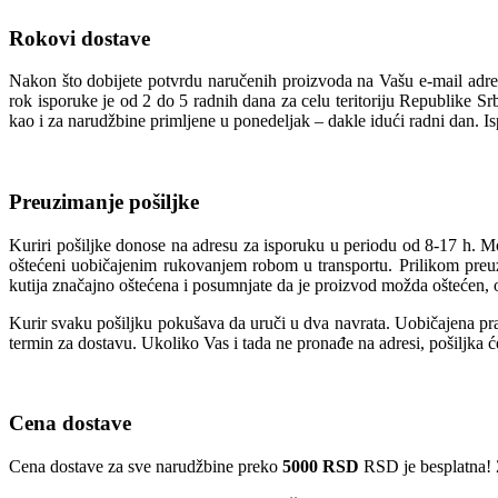
Rokovi dostave
Nakon što dobijete potvrdu naručenih proizvoda na Vašu e-mail adres
rok isporuke je od 2 do 5 radnih dana za celu teritoriju Republike S
kao i za narudžbine primljene u ponedeljak – dakle idući radni dan. I
Preuzimanje pošiljke
Kuriri pošiljke donose na adresu za isporuku u periodu od 8-17 h. M
oštećeni uobičajenim rukovanjem robom u transportu. Prilikom preuzi
kutija značajno oštećena i posumnjate da je proizvod možda oštećen, o
Kurir svaku pošiljku pokušava da uruči u dva navrata. Uobičajena prak
termin za dostavu. Ukoliko Vas i tada ne pronađe na adresi, pošiljka 
Cena dostave
Cena dostave za sve narudžbine preko
5000 RSD
RSD je besplatna! 