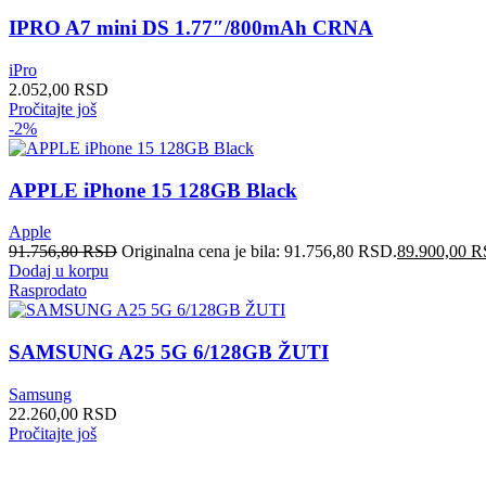
IPRO A7 mini DS 1.77″/800mAh CRNA
iPro
2.052,00
RSD
Pročitajte još
-2%
APPLE iPhone 15 128GB Black
Apple
91.756,80
RSD
Originalna cena je bila: 91.756,80 RSD.
89.900,00
R
Dodaj u korpu
Rasprodato
SAMSUNG A25 5G 6/128GB ŽUTI
Samsung
22.260,00
RSD
Pročitajte još