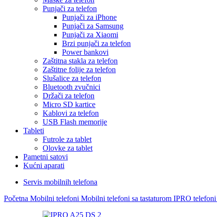
Punjači za telefon
Punjači za iPhone
Punjači za Samsung
Punjači za Xiaomi
Brzi punjači za telefon
Power bankovi
Zaštitna stakla za telefon
Zaštitne folije za telefon
Slušalice za telefon
Bluetooth zvučnici
Držači za telefon
Micro SD kartice
Kablovi za telefon
USB Flash memorije
Tableti
Futrole za tablet
Olovke za tablet
Pametni satovi
Kućni aparati
Servis mobilnih telefona
Početna
Mobilni telefoni
Mobilni telefoni sa tastaturom
IPRO telefoni