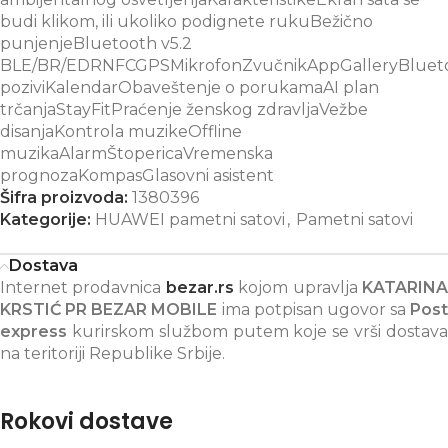
budi klikom, ili ukoliko podignete rukuBežično
punjenjeBluetooth v5.2
BLE/BR/EDRNFCGPSMikrofonZvučnikAppGalleryBluet
poziviKalendarObaveštenje o porukamaAI plan
trčanjaStayFitPraćenje ženskog zdravljaVežbe
disanjaKontrola muzikeOffline
muzikaAlarmŠtopericaVremenska
prognozaKompasGlasovni asistent
Šifra proizvoda:
1380396
Kategorije:
HUAWEI pametni satovi
,
Pametni satovi
Dostava
Internet prodavnica
bezar.rs
kojom upravlja
KATARIN
KRSTIĆ PR BEZAR MOBILE
ima potpisan ugovor sa
Post
express
kurirskom službom putem koje se vrši dostava
na teritoriji Republike Srbije.
Rokovi dostave