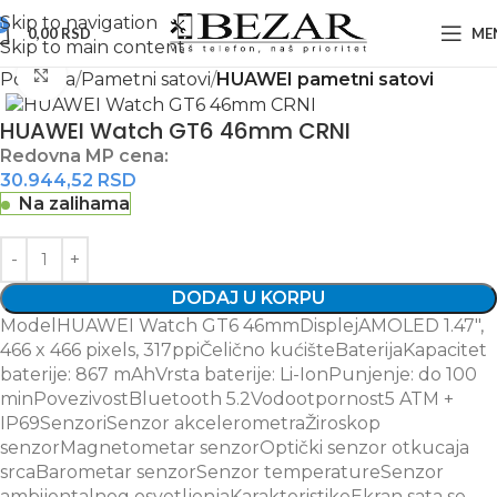
Skip to navigation
0
0,00
RSD
ME
Skip to main content
Zumiraj sliku
Početna
Pametni satovi
HUAWEI pametni satovi
HUAWEI Watch GT6 46mm CRNI
Redovna MP cena:
30.944,52
RSD
Na zalihama
DODAJ U KORPU
ModelHUAWEI Watch GT6 46mmDisplejAMOLED 1.47",
466 x 466 pixels, 317ppiČelično kućišteBaterijaKapacitet
baterije: 867 mAhVrsta baterije: Li-IonPunjenje: do 100
minPovezivostBluetooth 5.2Vodootpornost5 ATM +
IP69SenzoriSenzor akcelerometraŽiroskop
senzorMagnetometar senzorOptički senzor otkucaja
srcaBarometar senzorSenzor temperatureSenzor
ambijentalnog osvetljenjaKarakteristikeEkran sata se