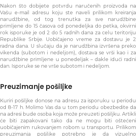
Nakon što dobijete potvrdu naručenih proizvoda na
Vašu e-mail adresu koju ste naveli prilikom kreiranja
narudžbine, od tog trenutka za sve narudžbine
primljene do 15 časova od ponedeljka do petka, okvirni
rok isporuke je od 2 do 5 radnih dana za celu teritoriju
Republike Srbije. Uobičajeno vreme za dostavu je 2
radna dana. U slučaju da je narudžbina izvršena preko
vikenda (subotom i nedeljom), dostava se vrši kao i za
narudžbine primljene u ponedeljak – dakle idući radni
dan. Isporuke se ne vrše subotom i nedeljom.
Preuzimanje pošiljke
Kuriri pošiljke donose na adresu za isporuku u periodu
od 8-17 h. Molimo Vas da u tom periodu obezbedite da
na adresi bude osoba koja može preuzeti pošiljku. Artikli
će biti zapakovani tako da ne mogu biti oštećeni
uobičajenim rukovanjem robom u transportu. Prilikom
preuzimanja pošiljke potrebno je da vizuelno