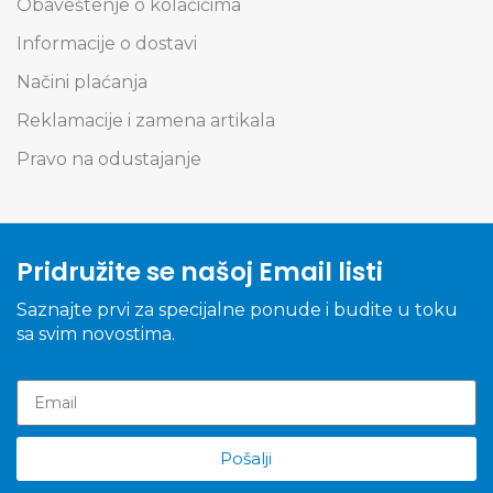
Obaveštenje o kolačićima
Informacije o dostavi
Načini plaćanja
Reklamacije i zamena artikala
Pravo na odustajanje
Pridružite se našoj Email listi
Saznajte prvi za specijalne ponude i budite u toku
sa svim novostima.
Pošalji