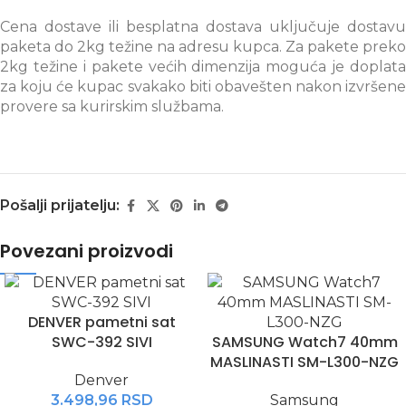
Cena dostave ili besplatna dostava uključuje dostavu
paketa do 2kg težine na adresu kupca. Za pakete preko
2kg težine i pakete većih dimenzija moguća je doplata
za koju će kupac svakako biti obavešten nakon izvršene
provere sa kurirskim službama.
Pošalji prijatelju:
Povezani proizvodi
DENVER pametni sat
SWC-392 SIVI
SAMSUNG Watch7 40mm
MASLINASTI SM-L300-NZG
Denver
3.498,96
RSD
Samsung