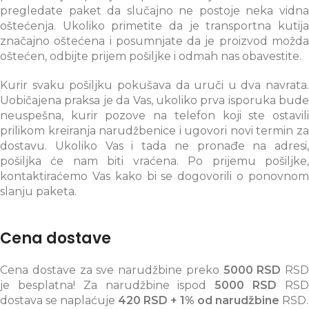
pregledate paket da slučajno ne postoje neka vidna
oštećenja. Ukoliko primetite da je transportna kutija
značajno oštećena i posumnjate da je proizvod možda
oštećen, odbijte prijem pošiljke i odmah nas obavestite.
Kurir svaku pošiljku pokušava da uruči u dva navrata.
Uobičajena praksa je da Vas, ukoliko prva isporuka bude
neuspešna, kurir pozove na telefon koji ste ostavili
prilikom kreiranja narudžbenice i ugovori novi termin za
dostavu. Ukoliko Vas i tada ne pronađe na adresi,
pošiljka će nam biti vraćena. Po prijemu pošiljke,
kontaktiraćemo Vas kako bi se dogovorili o ponovnom
slanju paketa.
Cena dostave
Cena dostave za sve narudžbine preko
5000 RSD
RSD
je besplatna! Za narudžbine ispod
5000 RSD
RS
dostava se naplaćuje
420 RSD + 1% od narudžbine
RSD.